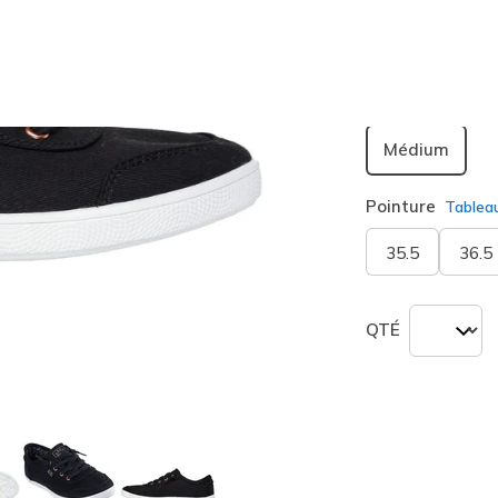
Largeur
Médium
Pointure
Tablea
35.5
36.5
QTÉ