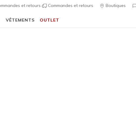
mmandes et retours
Commandes et retours
Boutiques
T
VÊTEMENTS
OUTLET
⭐
Skechers VIP :
retours sous 45 jours pour les membres
S'inscrire
⭐
écontractées
Femme
BOBS B C
1
Évaluation clien
50,00 €
i
Couleur
Noir
(#