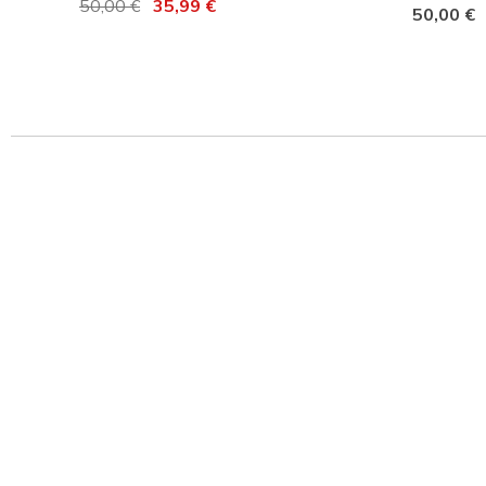
Prix réduit de
50,00 €
à
35,99 €
50,00 €