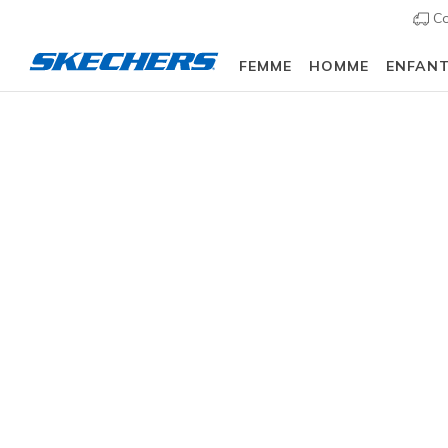
Co
FEMME
HOMME
ENFAN
Femme
Chaussures
Sneakers
Chaussures d