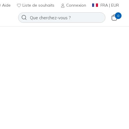
Aide
Liste de souhaits
Connexion
FRA | EUR
0
ute
Ajouter à la Liste de souhaits
3 avis
t 3,4 sur 5
ncl. TVA
33492
BLK
)