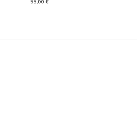
55,00 €
Femm
60,00