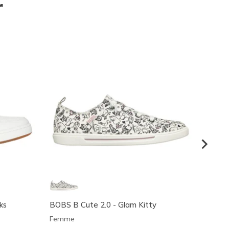
r
ks
BOBS B Cute 2.0 - Glam Kitty
Skeche
Keep 
Femme