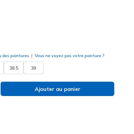
sélectionné
u des pointures
Vous ne voyez pas votre pointure ?
38.5
39
Ajouter au panier