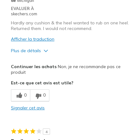
de
Michigan
EVALUER À
Width
Feels true to width
skechers.com
Sizing
Feels true to size
Hardly any cushion & the heel wanted to rub on one heel.
View On Shoes
I'm Into Shoes
Returned them. I would not recommend.
Afficher la traduction
Plus de détails
Le contre
Continuer les achats
Non, je ne recommande pas ce
Poor Cushioning
produit
Est-ce que cet avis est utile?
View On Shoes
I'm Really Into Shoes
0
0
Signaler cet avis
4