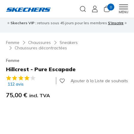
0
Men
MENU
⭐
Skechers VIP :
retours sous 45 jours pour les membres
S'inscrire
⭐

Femme
Chaussures
Sneakers
Chaussures décontractées
Femme
Hillcrest - Pure Escapade
Évaluation client 5 sur 5
Ajouter à la Liste de souhaits
112 avis
75,00 €
incl. TVA