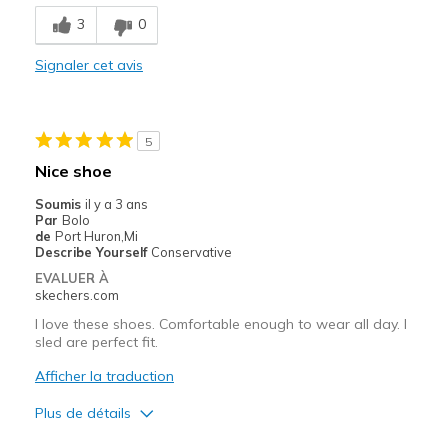
Breathe Well
3
0
Comfortable
Signaler cet avis
Durable
Stylish
5
Les meilleures utilisations
Nice shoe
Casual Wear
Soumis
il y a 3 ans
Par
Bolo
Special Occasions
de
Port Huron,Mi
Describe Yourself
Conservative
Travel
EVALUER À
skechers.com
Width
Feels true to width
I love these shoes. Comfortable enough to wear all day. I
Sizing
Feels true to size
sled are perfect fit.
View On Shoes
I'm Into Shoes
Afficher la traduction
Plus de détails