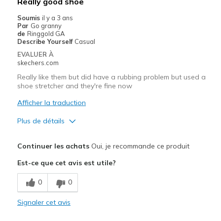
Really good shoe
Soumis
il y a 3 ans
Par
Go granny
de
Ringgold GA
Describe Yourself
Casual
EVALUER À
skechers.com
Really like them but did have a rubbing problem but used a
shoe stretcher and they're fine now
Afficher la traduction
Plus de détails
Le pour
Continuer les achats
Oui, je recommande ce produit
Attractive Design
Est-ce que cet avis est utile?
Comfortable
0
0
Durable
Signaler cet avis
Stylish