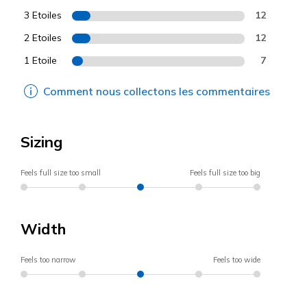
3 Etoiles
12
2 Etoiles
12
1 Etoile
7
Comment nous collectons les commentaires
Sizing
Feels full size too small
Feels full size too big
Width
Feels too narrow
Feels too wide