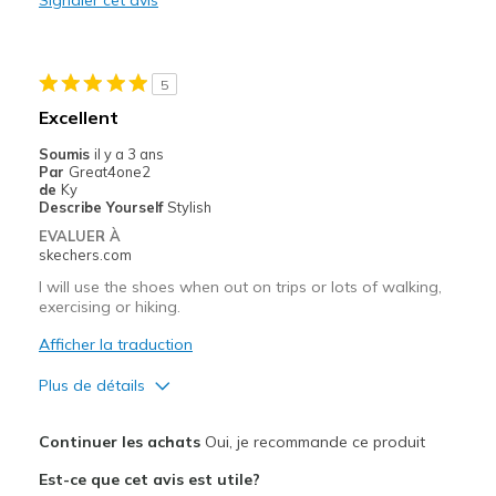
Durable
Stylish
5
Le contre
Excellent
shoe laces get untied easily
Soumis
il y a 3 ans
Par
Great4one2
Les meilleures utilisations
de
Ky
Describe Yourself
Stylish
Casual Wear
EVALUER À
skechers.com
Travel
I will use the shoes when out on trips or lots of walking,
exercising or hiking.
Width
Feels true to width
Sizing
Feels true to size
Afficher la traduction
View On Shoes
Shoes are for Wearing
Plus de détails
Le pour
Continuer les achats
Oui, je recommande ce produit
Attractive Design
Est-ce que cet avis est utile?