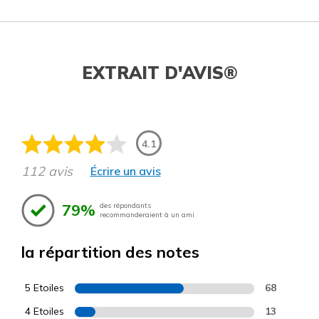
EXTRAIT D'AVIS®
4.1
112 avis
Écrire un avis
79%
des répondants
recommanderaient à un ami
la répartition des notes
5 Etoiles
68
4 Etoiles
13