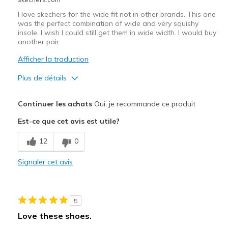
I love skechers for the wide fit not in other brands. This one
was the perfect combination of wide and very squishy
insole. I wish I could still get them in wide width. I would buy
another pair.
Afficher la traduction
Plus de détails
Le pour
Continuer les achats
Oui, je recommande ce produit
Comfortable
Est-ce que cet avis est utile?
Le contre
12
0
Wear Out Quickly
Signaler cet avis
Width
Feels true to width
Sizing
Feels true to size
View On Shoes
Shoes are for Wearing
5
Love these shoes.