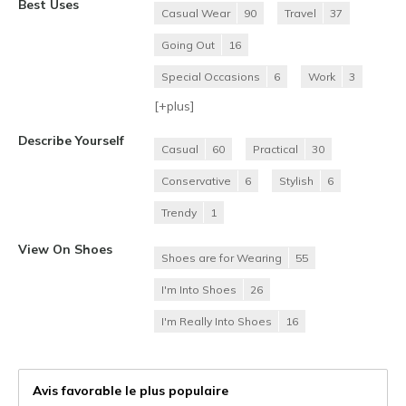
Best Uses
Casual Wear
90
Travel
37
Going Out
16
Special Occasions
6
Work
3
[+
plus
]
Describe Yourself
Casual
60
Practical
30
Conservative
6
Stylish
6
Trendy
1
View On Shoes
Shoes are for Wearing
55
I'm Into Shoes
26
I'm Really Into Shoes
16
Avis favorable le plus populaire