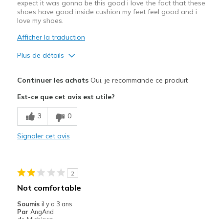
expect it was gonna be this good i love the fact that these
shoes have good inside cushion my feet feel good and i
love my shoes.
Afficher la traduction
Plus de détails
Le pour
Continuer les achats
Oui, je recommande ce produit
Attractive Design
Est-ce que cet avis est utile?
Breathe Well
3
0
Comfortable
Signaler cet avis
Stylish
Les meilleures utilisations
2
Casual Wear
Not comfortable
Going Out
Soumis
il y a 3 ans
Par
AngAnd
Travel