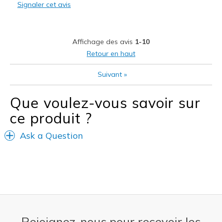
Signaler cet avis
Durable
Stylish
Affichage des avis
1-10
Le contre
Retour en haut
Need Break In
Suivant
»
Les meilleures utilisations
Que voulez-vous savoir sur
Casual Wear
ce produit ?
Going Out
Ask a Question
Travel
Width
Feels true to width
Sizing
Feels true to size
View On Shoes
I'm Really Into Shoes
Rejoignez-nous pour recevoir les