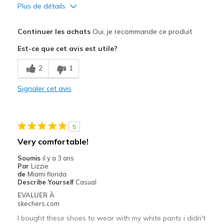
Plus de détails
Le pour
Continuer les achats
Oui, je recommande ce produit
Attractive Design
Est-ce que cet avis est utile?
Breathe Well
2
1
Comfortable
Signaler cet avis
Durable
Stylish
5
Les meilleures utilisations
Very comfortable!
Casual Wear
Soumis
il y a 3 ans
Par
Lizzie
Width
Feels true to width
de
Miami florida
Describe Yourself
Casual
Sizing
Feels true to size
EVALUER À
View On Shoes
I'm Really Into Shoes
skechers.com
I bought these shoes to wear with my white pants i didn't