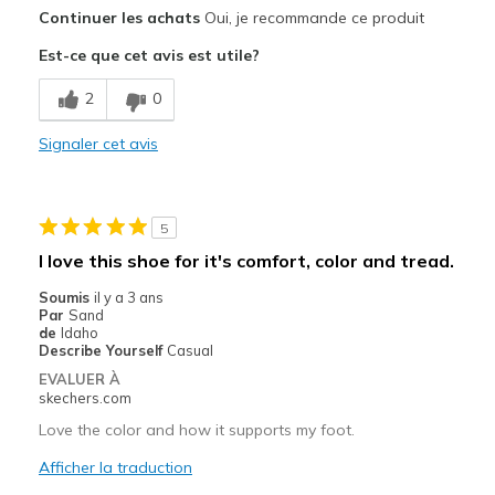
Le pour
Continuer les achats
Oui, je recommande ce produit
Attractive Design
Est-ce que cet avis est utile?
Breathe Well
2
0
Comfortable
Signaler cet avis
Durable
Stylish
5
Les meilleures utilisations
I love this shoe for it's comfort, color and tread.
Casual Wear
Soumis
il y a 3 ans
Par
Sand
Width
Feels true to width
de
Idaho
Describe Yourself
Casual
Sizing
Feels true to size
EVALUER À
View On Shoes
I'm Into Shoes
skechers.com
Love the color and how it supports my foot.
Afficher la traduction