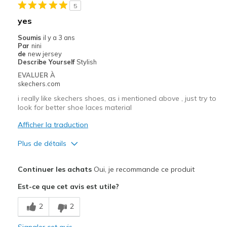
5
Les meilleures utilisations
yes
Casual Wear
Soumis
il y a 3 ans
Par
nini
Going Out
de
new jersey
Describe Yourself
Stylish
Special Occasions
EVALUER À
skechers.com
Travel
i really like skechers shoes, as i mentioned above , just try to
look for better shoe laces material
Width
Feels true to width
Sizing
Feels true to size
Afficher la traduction
View On Shoes
Shoes are for Wearing
Plus de détails
Le pour
Continuer les achats
Oui, je recommande ce produit
Attractive Design
Est-ce que cet avis est utile?
Breathe Well
2
2
Comfortable
Signaler cet avis