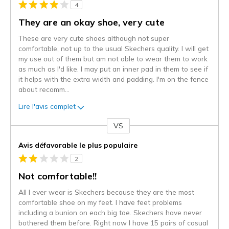
4
They are an okay shoe, very cute
These are very cute shoes although not super
comfortable, not up to the usual Skechers quality. I will get
my use out of them but am not able to wear them to work
as much as I'd like. I may put an inner pad in them to see if
it helps with the extra width and padding. I'm on the fence
about recomm
...
Lire l'avis complet
VS
Coup
de
Avis défavorable le plus populaire
projecteur
2
sur
les
Not comfortable!!
critiques
All I ever wear is Skechers because they are the most
comfortable shoe on my feet. I have feet problems
including a bunion on each big toe. Skechers have never
bothered them before. Right now I have 15 pairs of casual