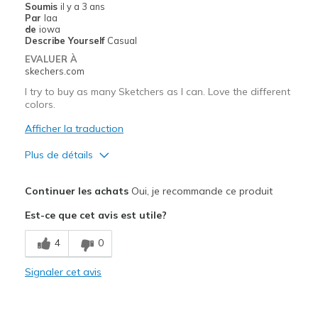
Soumis
il y a 3 ans
Par
laa
de
iowa
Describe Yourself
Casual
EVALUER À
skechers.com
I try to buy as many Sketchers as I can. Love the different
colors.
Afficher la traduction
Plus de détails
Le pour
Continuer les achats
Oui, je recommande ce produit
Attractive Design
Est-ce que cet avis est utile?
Breathe Well
4
0
Comfortable
Signaler cet avis
Durable
Stylish