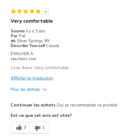
Le contre
5
Had to stretch them due to stitching rubbing my
Very comfortable
Need Break In
Soumis
il y a 3 ans
Par
Pat
Les meilleures utilisations
de
Silver Springs, NY
Describe Yourself
Casual
Casual Wear
EVALUER À
skechers.com
Travel
Love these. Very comfortable
Width
Feels too narrow
Afficher la traduction
Sizing
Feels true to size
Plus de détails
View On Shoes
I'm Into Shoes
Le pour
Continuer les achats
Oui, je recommande ce produit
Attractive Design
Est-ce que cet avis est utile?
Breathe Well
3
1
Comfortable