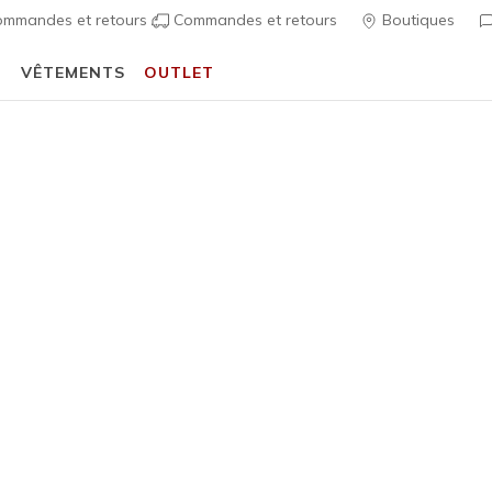
mmandes et retours
Commandes et retours
Boutiques
T
VÊTEMENTS
OUTLET
 Fit
Sandales
Chaussures 