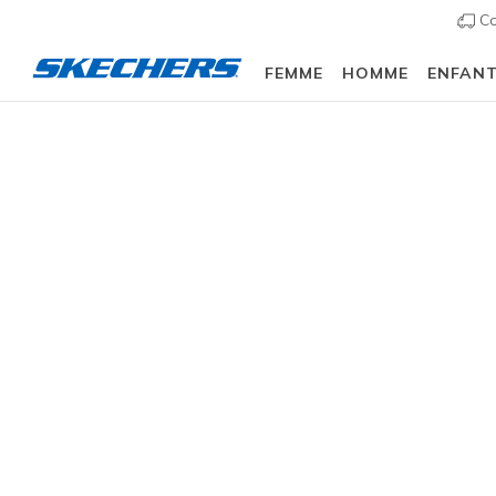
Co
FEMME
HOMME
ENFAN
🎒 Guide de la rentrée scolaire :
ACHETER
Slip-ins
Arch