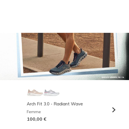
Arch Fit 3.0 - Radiant Wave
Relaxed
Femme
Homme
100,00 €
95,00 