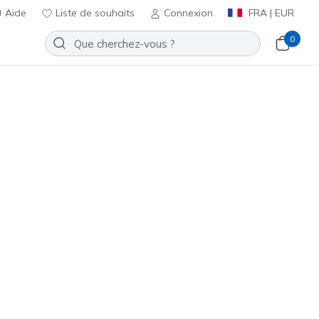
Aide
Liste de souhaits
Connexion
FRA | EUR
0
⭐
Skechers VIP :
reto
bateau
Sport