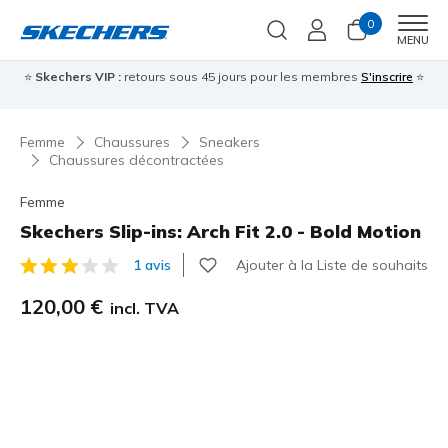
0
Men
MENU
⭐
Skechers VIP :
retours sous 45 jours pour les membres
S'inscrire
⭐

Femme
Chaussures
Sneakers
Chaussures décontractées
Femme
Skechers Slip-ins: Arch Fit 2.0 - Bold Motion
Ajouter à la Liste de souhaits
1 avis
Évaluation client 5 sur 5
120,00 €
incl. TVA