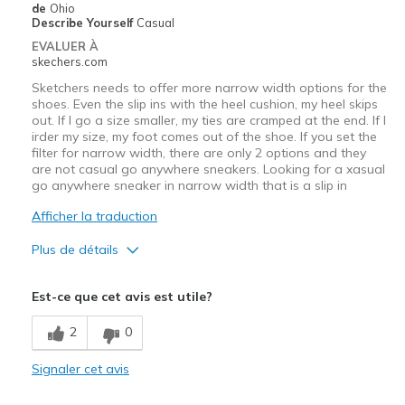
de
Ohio
Describe Yourself
Casual
EVALUER À
skechers.com
Sketchers needs to offer more narrow width options for the
shoes. Even the slip ins with the heel cushion, my heel skips
out. If I go a size smaller, my ties are cramped at the end. If I
irder my size, my foot comes out of the shoe. If you set the
filter for narrow width, there are only 2 options and they
are not casual go anywhere sneakers. Looking for a xasual
go anywhere sneaker in narrow width that is a slip in
Afficher la traduction
Plus de détails
Le pour
Est-ce que cet avis est utile?
Attractive Design
2
0
Comfortable
Signaler cet avis
Le contre