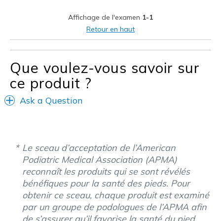
Need more options
Affichage de l'examen
1-1
Les meilleures utilisations
Retour en haut
Casual Wear
Going Out
Que voulez-vous savoir sur
Travel
ce produit ?
Width
Feels true to width
Ask a Question
Sizing
Feels true to size
View On Shoes
Shoes are for Wearing
Le sceau d’acceptation de l’American
Podiatric Medical Association (APMA)
reconnaît les produits qui se sont révélés
bénéfiques pour la santé des pieds. Pour
obtenir ce sceau, chaque produit est examiné
par un groupe de podologues de l’APMA afin
de s’assurer qu’il favorise la santé du pied.