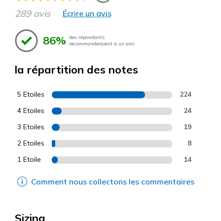
289 avis
Écrire un avis
86%
des répondants
recommanderaient à un ami
la répartition des notes
5 Etoiles
224
4 Etoiles
24
3 Etoiles
19
2 Etoiles
8
1 Etoile
14
Comment nous collectons les commentaires
Sizing