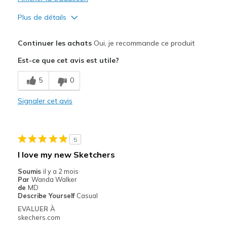
Plus de détails
Le pour
Continuer les achats
Oui, je recommande ce produit
Attractive Design
Est-ce que cet avis est utile?
Breathe Well
5
0
Comfortable
Signaler cet avis
Durable
Stylish
5
Les meilleures utilisations
I love my new Sketchers
Casual Wear
Soumis
il y a 2 mois
Par
Wanda Walker
Width
Feels true to width
de
MD
Describe Yourself
Casual
Sizing
Feels true to size
EVALUER À
skechers.com