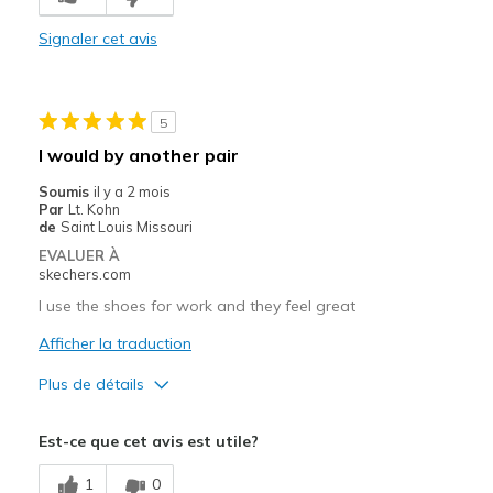
Comfortable
Signaler cet avis
Durable
Stylish
5
Les meilleures utilisations
I would by another pair
Casual Wear
Soumis
il y a 2 mois
Par
Lt. Kohn
Going Out
de
Saint Louis Missouri
EVALUER À
Special Occasions
skechers.com
Travel
I use the shoes for work and they feel great
Afficher la traduction
Width
Feels true to width
Sizing
Feels true to size
Plus de détails
View On Shoes
Shoes are for Wearing
Le pour
Est-ce que cet avis est utile?
Attractive Design
1
0