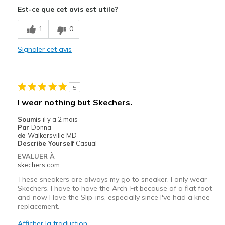
Est-ce que cet avis est utile?
Breathe Well
1
0
Comfortable
Signaler cet avis
Durable
Stylish
5
Les meilleures utilisations
I wear nothing but Skechers.
Casual Wear
Soumis
il y a 2 mois
Par
Donna
Going Out
de
Walkersville MD
Describe Yourself
Casual
Width
Feels true to width
EVALUER À
skechers.com
Sizing
Feels true to size
View On Shoes
I'm Really Into Shoes
These sneakers are always my go to sneaker. I only wear
Skechers. I have to have the Arch-Fit because of a flat foot
and now I love the Slip-ins, especially since I've had a knee
replacement.
Afficher la traduction