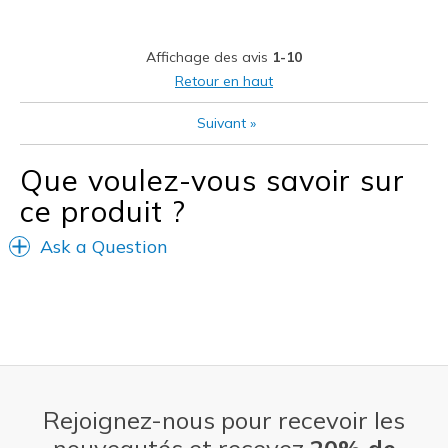
Les meilleures utilisations
Casual Wear
Affichage des avis
1-10
Travel
Retour en haut
Width
Feels true to width
Suivant
»
Sizing
Feels true to size
View On Shoes
Shoes are for Wearing
Que voulez-vous savoir sur
ce produit ?
Ask a Question
Rejoignez-nous pour recevoir les
nouveautés et recevez
20% de