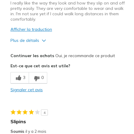
I really like the way they look and how they slip on and off
pretty easily. They are very comfortable to wear and walk
in. I'm not sure yet if I could walk long distances in them
comrfortably.
Afficher la traduction
Plus de détails
Le pour
Continuer les achats
Oui, je recommande ce produit
Attractive Design
Est-ce que cet avis est utile?
Comfortable
3
0
Stylish
Signaler cet avis
Les meilleures utilisations
Casual Wear
4
Width
Feels true to width
Slipins
Sizing
Feels true to size
Soumis
il y a 2 mois
View On Shoes
Shoes are for Wearing