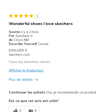
Width
Feels true to width
Sizing
Feels true to size
View On Shoes
Shoes are for Wearing
5
Wonderful shoes I love skechers
Soumis
il y a 2 mois
Par
Sunshine 🌞
de
Clovis NM
Describe Yourself
Casual
EVALUER À
skechers.com
I love my sketchers shoes.
Afficher la traduction
Plus de détails
Le pour
Continuer les achats
Oui, je recommande ce produit
Attractive Design
Est-ce que cet avis est utile?
Breathe Well
3
0