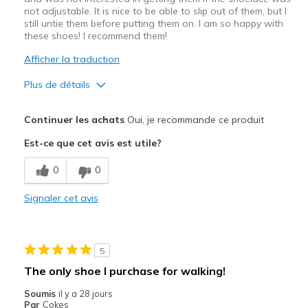
not adjustable. It is nice to be able to slip out of them, but I
still untie them before putting them on. I am so happy with
these shoes! I recommend them!
Afficher la traduction
Plus de détails
Le pour
Continuer les achats
Oui, je recommande ce produit
Comfortable
Est-ce que cet avis est utile?
Shoes feel roomier all around
0
0
Les meilleures utilisations
Signaler cet avis
For work. On my feet a lot at work.
Width
Feels true to width
5
Sizing
Feels true to size
The only shoe I purchase for walking!
View On Shoes
Shoes are for Wearing
Soumis
il y a 28 jours
Par
Cokes