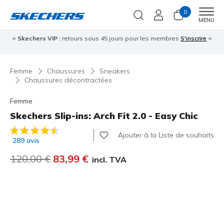
0
Men
MENU
⭐
Skechers VIP :
retours sous 45 jours pour les membres
S'inscrire
⭐

Femme
Chaussures
Sneakers
Chaussures décontractées
Femme
Skechers Slip-ins: Arch Fit 2.0 - Easy Chic
Évaluation client 3,3 sur 5
Ajouter à la Liste de souhaits
289 avis
Prix réduit de
120,00 €
à
83,99 €
incl. TVA