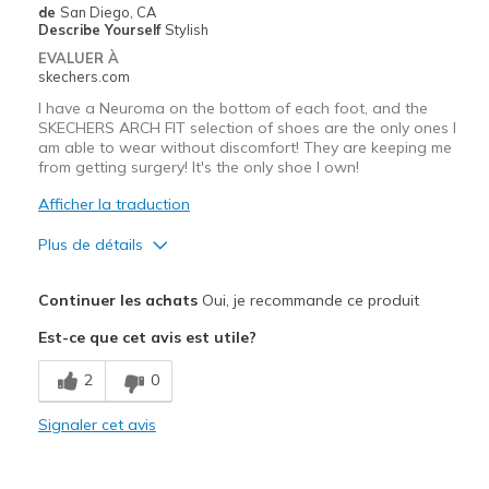
de
San Diego, CA
Describe Yourself
Stylish
EVALUER À
skechers.com
I have a Neuroma on the bottom of each foot, and the
SKECHERS ARCH FIT selection of shoes are the only ones I
am able to wear without discomfort! They are keeping me
from getting surgery! It's the only shoe I own!
Afficher la traduction
Plus de détails
Le pour
Continuer les achats
Oui, je recommande ce produit
Attractive Design
Est-ce que cet avis est utile?
Breathe Well
2
0
Comfortable
Signaler cet avis
Durable
Stylish