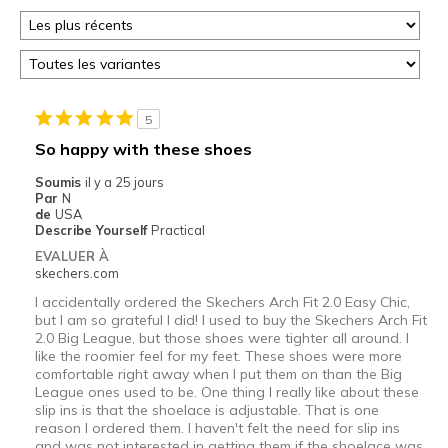
5
So happy with these shoes
Soumis
il y a 25 jours
Par
N
de
USA
Describe Yourself
Practical
EVALUER À
skechers.com
I accidentally ordered the Skechers Arch Fit 2.0 Easy Chic,
but I am so grateful I did! I used to buy the Skechers Arch Fit
2.0 Big League, but those shoes were tighter all around. I
like the roomier feel for my feet. These shoes were more
comfortable right away when I put them on than the Big
League ones used to be. One thing I really like about these
slip ins is that the shoelace is adjustable. That is one
reason I ordered them. I haven't felt the need for slip ins
and was not interested in getting them if the shoelace was