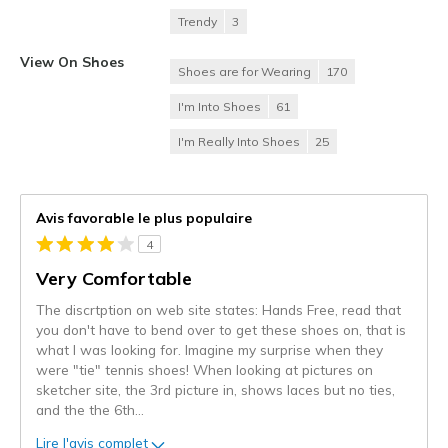
Trendy
3
View On Shoes
Shoes are for Wearing
170
I'm Into Shoes
61
I'm Really Into Shoes
25
Avis favorable le plus populaire
4
Very Comfortable
The discrtption on web site states: Hands Free, read that
you don't have to bend over to get these shoes on, that is
what I was looking for. Imagine my surprise when they
were "tie" tennis shoes! When looking at pictures on
sketcher site, the 3rd picture in, shows laces but no ties,
and the the 6th
...
Lire l'avis complet