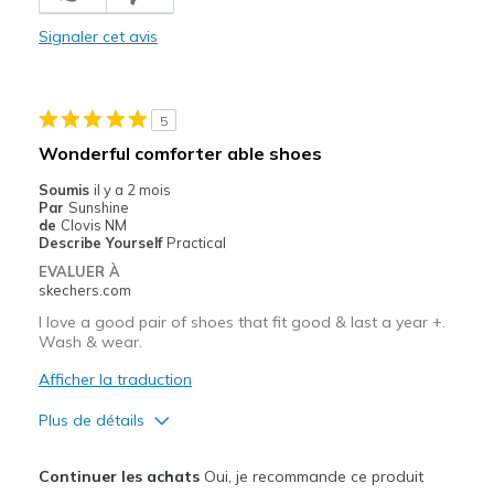
Breathe Well
Signaler cet avis
Comfortable
Durable
5
Stylish
Wonderful comforter able shoes
Les meilleures utilisations
Soumis
il y a 2 mois
Par
Sunshine
Casual Wear
de
Clovis NM
Describe Yourself
Practical
Going Out
EVALUER À
skechers.com
Special Occasions
I love a good pair of shoes that fit good & last a year +.
Travel
Wash & wear.
Afficher la traduction
Width
Feels true to width
Sizing
Feels true to size
Plus de détails
Le pour
Continuer les achats
Oui, je recommande ce produit
Attractive Design