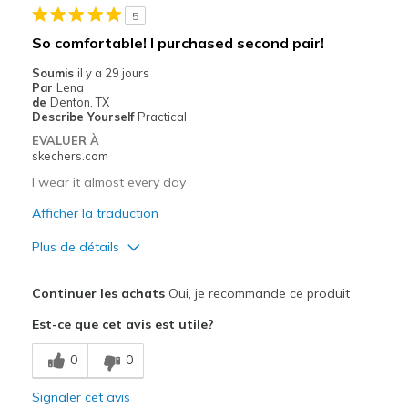
5
Les meilleures utilisations
So comfortable! I purchased second pair!
Casual Wear
Soumis
il y a 29 jours
Par
Lena
Walking
de
Denton, TX
Describe Yourself
Practical
Width
Feels true to width
EVALUER À
skechers.com
Sizing
Feels true to size
View On Shoes
Shoes are for Wearing
I wear it almost every day
Afficher la traduction
Plus de détails
Le pour
Continuer les achats
Oui, je recommande ce produit
Comfortable
Est-ce que cet avis est utile?
Les meilleures utilisations
0
0
Casual Wear
Signaler cet avis