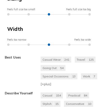
Feels full size too small
Feels full size too big
Width
Feels too narrow
Feels too wide
Best Uses
Casual Wear
241
Travel
125
Going Out
54
Special Occasions
13
Work
7
[+
plus
]
Describe Yourself
Casual
154
Practical
84
Stylish
15
Conservative
10