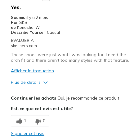
Too narrow at arch
Yes.
Les meilleures utilisations
Soumis
il y a 2 mois
Par
SKS
Casual Wear
de
Kenosha, WI
Describe Yourself
Casual
Width
Feels too narrow
EVALUER À
Sizing
Feels half size too small
skechers.com
View On Shoes
I'm Into Shoes
These shoes were just want I was looking for. I need the
arch fit and there aren't too many styles with that feature.
Afficher la traduction
Plus de détails
Le pour
Continuer les achats
Oui, je recommande ce produit
Attractive Design
Est-ce que cet avis est utile?
Comfortable
1
0
Stylish
Signaler cet avis