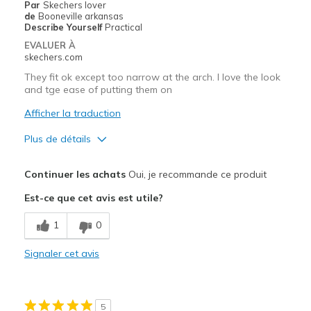
Par
Skechers lover
de
Booneville arkansas
Describe Yourself
Practical
EVALUER À
skechers.com
They fit ok except too narrow at the arch. I love the look
and tge ease of putting them on
Afficher la traduction
Plus de détails
Le pour
Continuer les achats
Oui, je recommande ce produit
Attractive Design
Est-ce que cet avis est utile?
Breathe Well
1
0
Durable
Signaler cet avis
Stylish
Le contre
5