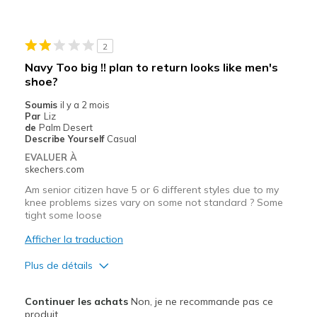
Width
Feels too narrow
Sizing
Feels true to size
View On Shoes
I'm Into Shoes
2
Navy Too big !! plan to return looks like men's
shoe?
Soumis
il y a 2 mois
Par
Liz
de
Palm Desert
Describe Yourself
Casual
EVALUER À
skechers.com
Am senior citizen have 5 or 6 different styles due to my
knee problems sizes vary on some not standard ? Some
tight some loose
Afficher la traduction
Plus de détails
Width
Feels true to width
Continuer les achats
Non, je ne recommande pas ce
Sizing
Feels full size too big
produit