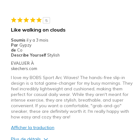
Durable
Stylish
5
Les meilleures utilisations
Like walking on clouds
Casual Wear
Soumis
il y a 3 mois
Par
Gypzy
Travel
de
Co
Describe Yourself
Stylish
Width
Feels true to width
EVALUER À
skechers.com
Sizing
Feels true to size
View On Shoes
Shoes are for Wearing
I love my BOBS Sport Arc Waves! The hands-free slip-in
design is a total game-changer for my busy mornings. They
feel incredibly lightweight and cushioned, making them
perfect for casual daily wear. While they aren't meant for
intense exercise, they are stylish, breathable, and super
convenient. If you want a comfortable, "grab-and-go"
sneaker, these are definitely worth it. I'm really happy with
how easy and cozy they are!
Afficher la traduction
Plus de détails