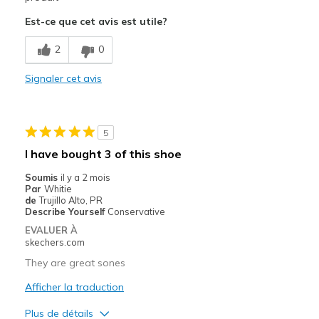
View On Shoes
Shoes are for Wearing
Est-ce que cet avis est utile?
2
0
Signaler cet avis
5
I have bought 3 of this shoe
Soumis
il y a 2 mois
Par
Whitie
de
Trujillo Alto, PR
Describe Yourself
Conservative
EVALUER À
skechers.com
They are great sones
Afficher la traduction
Plus de détails