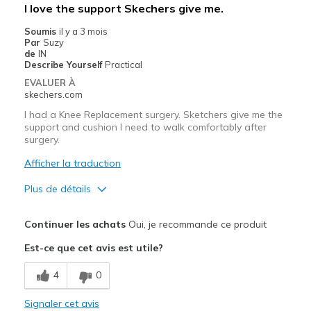
Les meilleures utilisations
I love the support Skechers give me.
Casual Wear
Soumis
il y a 3 mois
Par
Suzy
Width
Feels true to width
de
IN
Describe Yourself
Practical
Sizing
Feels true to size
EVALUER À
View On Shoes
Shoes are for Wearing
skechers.com
I had a Knee Replacement surgery. Sketchers give me the
support and cushion I need to walk comfortably after
surgery.
Afficher la traduction
Plus de détails
Le pour
Continuer les achats
Oui, je recommande ce produit
Attractive Design
Est-ce que cet avis est utile?
Breathe Well
4
0
Comfortable
Signaler cet avis