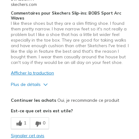
skechers.com
Commentaires pour Skechers Slip-ins: BOBS Sport Arc
Waves
I like these shoes but they are a slim fitting shoe. I found
them pretty narrow. I have narrow feet so it's not really a
problem but I like a shoe that has a little bit wider feel
especially in the toe box. They are good for taking walks
and have enough cushion than other Sketchers I've tried. I
like the slip in feature the best and that's the reason I
bought them. I wear them casually around the house but
can't say if they would be an all day on your feet shoe.
Afficher la traduction
Plus de détails
Le pour
Continuer les achats
Oui, je recommande ce produit
slip in
Est-ce que cet avis est utile?
Les meilleures utilisations
1
0
Casual Wear
Signaler cet avis