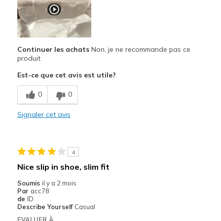
Durable
Stylish
Continuer les achats
Non, je ne recommande pas ce
Le contre
produit
Not very good walking shoes fo long time walks
Est-ce que cet avis est utile?
Poor Cushioning
0
0
Les meilleures utilisations
Signaler cet avis
Casual Wear
Width
Feels true to width
4
Sizing
Feels true to size
Nice slip in shoe, slim fit
View On Shoes
I'm Really Into Shoes
Soumis
il y a 2 mois
Par
acc78
de
ID
Describe Yourself
Casual
EVALUER À