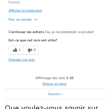
Friends.
Sizing
Feels true to size
Afficher la traduction
View On Shoes
I'm Really Into Shoes
Plus de détails
Le pour
Continuer les achats
Oui, je recommande ce produit
Attractive Design
Est-ce que cet avis est utile?
Breathe Well
1
0
Comfortable
Signaler cet avis
Durable
Stylish
Affichage des avis
1-10
Le contre
Retour en haut
Less forever
Suivant
»
Les meilleures utilisations
Que voulez-vous savoir sur
To work