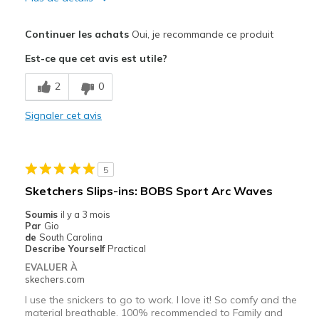
Le pour
Continuer les achats
Oui, je recommande ce produit
Attractive Design
Est-ce que cet avis est utile?
Breathe Well
2
0
Comfortable
Signaler cet avis
Durable
Stylish
5
Les meilleures utilisations
Sketchers Slips-ins: BOBS Sport Arc Waves
Casual Wear
Soumis
il y a 3 mois
Par
Gio
Going Out
de
South Carolina
Describe Yourself
Practical
Special Occasions
EVALUER À
skechers.com
Travel
I use the snickers to go to work. I love it! So comfy and the
material breathable. 100% recommended to Family and
Width
Feels true to width