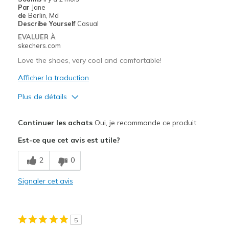
View On Shoes
Shoes are for Wearing
Par
Jane
de
Berlin, Md
Describe Yourself
Casual
EVALUER À
skechers.com
Love the shoes, very cool and comfortable!
Afficher la traduction
Plus de détails
Le pour
Continuer les achats
Oui, je recommande ce produit
Attractive Design
Est-ce que cet avis est utile?
Breathe Well
2
0
Comfortable
Signaler cet avis
Durable
Stylish
5