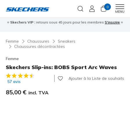
0
Men
MENU
⭐
Skechers VIP :
retours sous 45 jours pour les membres
S'inscrire
⭐

Femme
Chaussures
Sneakers
Chaussures décontractées
Femme
Skechers Slip-ins: BOBS Sport Arc Waves
Évaluation client 3,9 sur 5
Ajouter à la Liste de souhaits
57 avis
85,00 €
incl. TVA