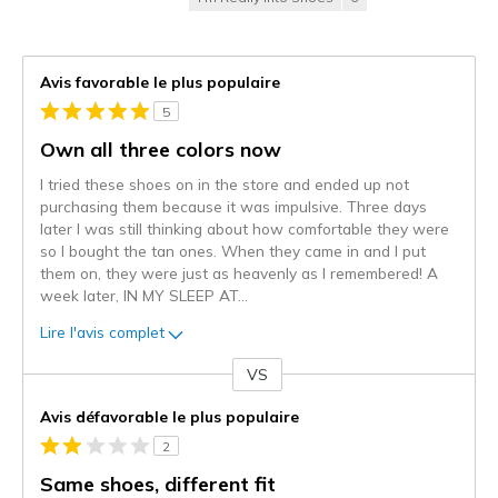
Avis favorable le plus populaire
5
Own all three colors now
I tried these shoes on in the store and ended up not
purchasing them because it was impulsive. Three days
later I was still thinking about how comfortable they were
so I bought the tan ones. When they came in and I put
them on, they were just as heavenly as I remembered! A
week later, IN MY SLEEP AT
...
Lire l'avis complet
VS
Coup
de
Avis défavorable le plus populaire
projecteur
2
sur
les
Same shoes, different fit