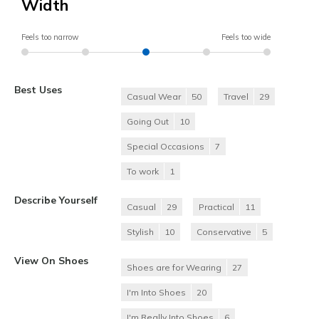
Width
Feels too narrow
Feels too wide
Best Uses
Casual Wear
50
Travel
29
Going Out
10
Special Occasions
7
To work
1
Describe Yourself
Casual
29
Practical
11
Stylish
10
Conservative
5
View On Shoes
Shoes are for Wearing
27
I'm Into Shoes
20
I'm Really Into Shoes
6