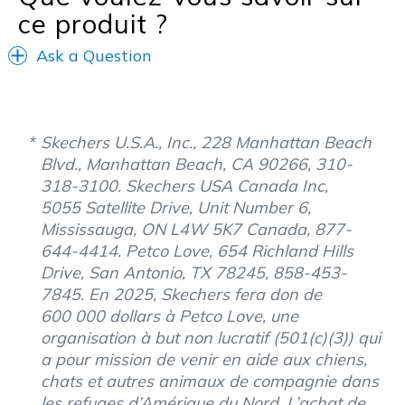
ce produit ?
Width
Feels true to width
Ask a Question
Sizing
Feels true to size
View On Shoes
I'm Really Into Shoes
Skechers U.S.A., Inc., 228 Manhattan Beach
Blvd., Manhattan Beach, CA 90266, 310-
318-3100. Skechers USA Canada Inc,
5055 Satellite Drive, Unit Number 6,
Mississauga, ON L4W 5K7 Canada, 877-
644-4414. Petco Love, 654 Richland Hills
Drive, San Antonio, TX 78245, 858-453-
7845. En 2025, Skechers fera don de
600 000 dollars à Petco Love, une
organisation à but non lucratif (501(c)(3)) qui
a pour mission de venir en aide aux chiens,
chats et autres animaux de compagnie dans
les refuges d’Amérique du Nord. L’achat de