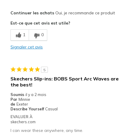
Le pour
Continuer les achats
Oui, je recommande ce produit
Attractive Design
Est-ce que cet avis est utile?
Breathe Well
1
0
Comfortable
Signaler cet avis
Durable
Stylish
5
Les meilleures utilisations
Skechers Slip-ins: BOBS Sport Arc Waves are
the best!
Casual Wear
Soumis
il y a 2 mois
Travel
Par
Minnie
de
Exeter
Width
Describe Yourself
Casual
Feels true to width
Sizing
Feels true to size
EVALUER À
skechers.com
View On Shoes
I'm Into Shoes
I can wear these anywhere, any time.