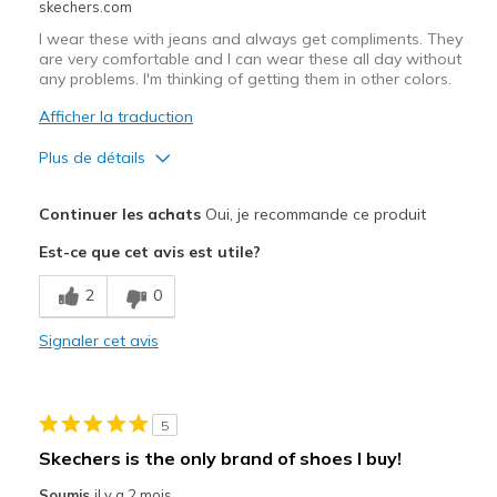
skechers.com
Sizing
Feels true to size
View On Shoes
I'm Into Shoes
I wear these with jeans and always get compliments. They
are very comfortable and I can wear these all day without
any problems. I'm thinking of getting them in other colors.
Afficher la traduction
Plus de détails
Le pour
Continuer les achats
Oui, je recommande ce produit
Attractive Design
Est-ce que cet avis est utile?
Comfortable
2
0
Stylish
Signaler cet avis
Les meilleures utilisations
Casual Wear
5
Width
Feels true to width
Skechers is the only brand of shoes I buy!
Sizing
Feels true to size
Soumis
il y a 2 mois