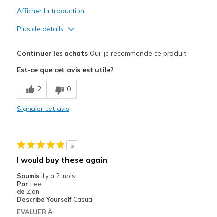
Afficher la traduction
Plus de détails
Le pour
Continuer les achats
Oui, je recommande ce produit
Attractive Design
Est-ce que cet avis est utile?
Breathe Well
2
0
Comfortable
Signaler cet avis
Durable
Stylish
5
Les meilleures utilisations
I would buy these again.
Casual Wear
Soumis
il y a 2 mois
Par
Lee
Travel
de
Zion
Describe Yourself
Casual
Width
Feels true to width
EVALUER À