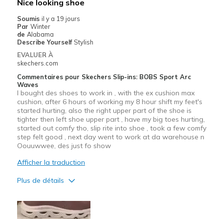
Nice looking shoe
Soumis
il y a 19 jours
Par
Winter
de
Alabama
Describe Yourself
Stylish
EVALUER À
skechers.com
Commentaires pour Skechers Slip-ins: BOBS Sport Arc
Waves
I bought des shoes to work in , with the ex cushion max
cushion, after 6 hours of working my 8 hour shift my feet's
started hurting, also the right upper part of the shoe is
tighter then left shoe upper part , have my big toes hurting,
started out comfy tho, slip rite into shoe , took a few comfy
step felt good , next day went to work at da warehouse n
Oouuwwee, des just fo show
Afficher la traduction
Plus de détails
Le pour
Attractive Design