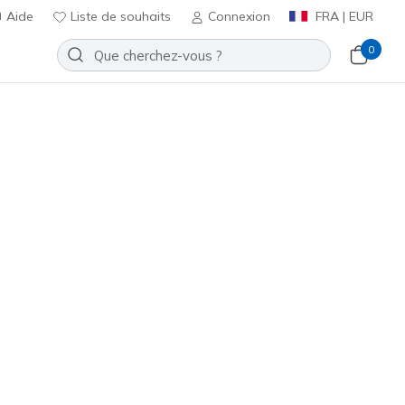
Aide
Liste de souhaits
Connexion
FRA | EUR
0
s pour les membres
S'inscrire
⭐
Slip-ins: BOBS Sport Squad 4 -
k
Ajouter à la Liste de souhaits
 avis
t 4,4 sur 5
ncl. TVA