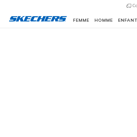
Co
FEMME
HOMME
ENFAN
Femme
Chaussures
Sneakers
Chaussures d