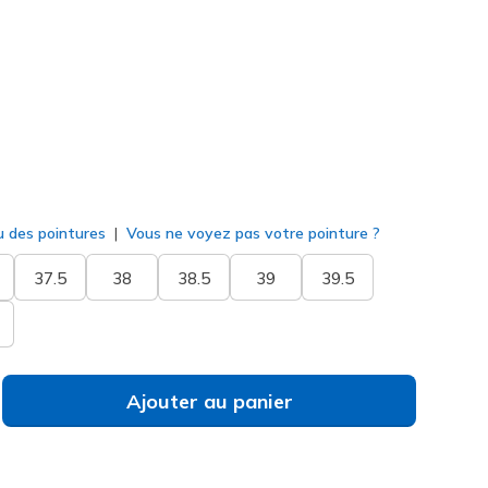
assé
(#
117745
OFWT
)
né
u des pointures
Vous ne voyez pas votre pointure ?
37.5
38
38.5
39
39.5
Ajouter au panier