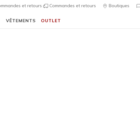
mmandes et retours
Commandes et retours
Boutiques
T
VÊTEMENTS
OUTLET
⭐
Skechers VIP :
retours sous 45 jour
écontractées
Femme
Skechers 
Lead Loo
1
Évaluation clien
80,00 €
i