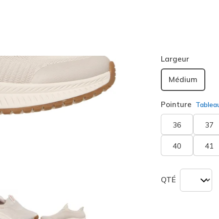
Couleur
Blanc C
sélection
Largeur
Médium
Pointure
Tablea
36
37
40
41
QTÉ