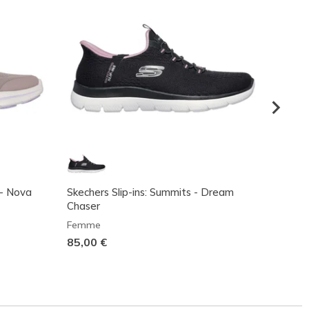
 - Nova
Skechers Slip-ins: Summits - Dream
Skecher
Chaser
Midnig
Femme
Femm
85,00 €
95,00