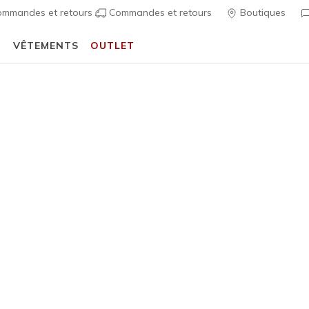
mmandes et retours
Commandes et retours
Boutiques
T
VÊTEMENTS
OUTLET
⭐
Skechers VIP :
retours sous 45 jours pour les membres
S'inscrire
⭐
écontractées
Femme
Skechers 
Fit Newp
4
Évaluation clien
90,00 €
i