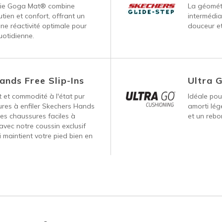
gie Goga Mat® combine
La géométr
tien et confort, offrant un
intermédia
une réactivité optimale pour
douceur et
uotidienne.
ands Free Slip-Ins
Ultra 
 et commodité à l'état pur
Idéale pour
ures à enfiler Skechers Hands
amorti lég
Des chaussures faciles à
et un rebo
avec notre coussin exclusif
 maintient votre pied bien en