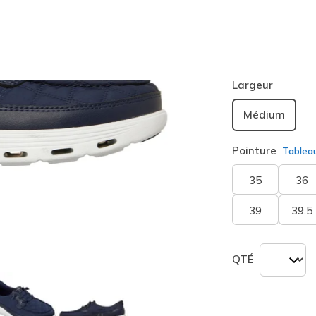
Couleur
Bleu Ma
sélection
Largeur
Médium
Pointure
Tablea
35
36
39
39.5
QTÉ