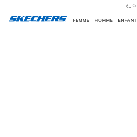
Co
FEMME
HOMME
ENFAN
Femme
Chaussures
Sneakers
Chaussures d