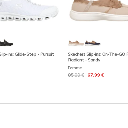
lip-ins: Glide-Step - Pursuit
Skechers Slip-ins: On-The-GO 
Radiant - Sandy
Femme
Prix réduit de
85,00 €
à
67,99 €