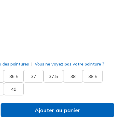
rine
(#
139005
NVY
)
né
u des pointures
Vous ne voyez pas votre pointure ?
36.5
37
37.5
38
38.5
40
Ajouter au panier