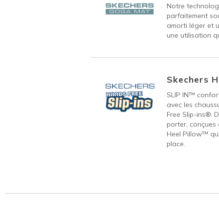
Notre technolo
parfaitement sou
amorti léger et 
une utilisation q
Skechers H
SLIP IN™ confort
avec les chauss
Free Slip-ins®. 
porter, conçues 
Heel Pillow™ qui
place.