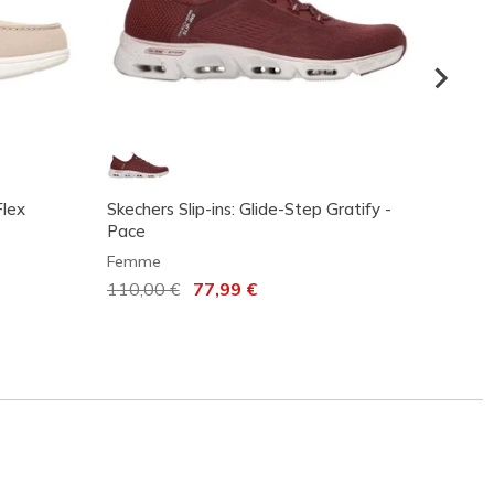
Flex
Skechers Slip-ins: Glide-Step Gratify -
Skeche
Pace
Radia
Femme
Femm
Prix réduit de
110,00 €
à
77,99 €
80,00