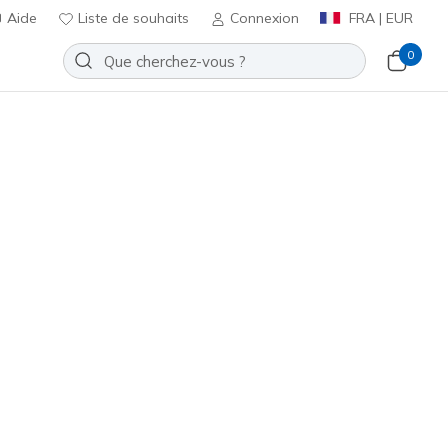
Aide
Liste de souhaits
Connexion
FRA | EUR
0
Slip-ins: Glide-Step Serene - Cozy
ort
Ajouter à la Liste de souhaits
3 avis
t 3,7 sur 5
ncl. TVA