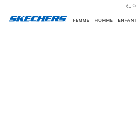
Co
FEMME
HOMME
ENFAN
Femme
Chaussures
Sneakers
Chaussures d