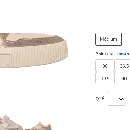
sélection
Largeur
Médium
Pointure
Tablea
36
36.5
39.5
40
QTÉ