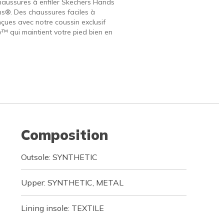
haussures à enfiler Skechers Hands
ins®. Des chaussures faciles à
nçues avec notre coussin exclusif
w™ qui maintient votre pied bien en
Composition
Outsole: SYNTHETIC
Upper: SYNTHETIC, METAL
Lining insole: TEXTILE