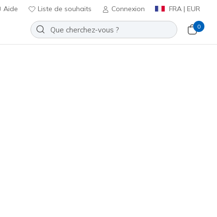
Aide
Liste de souhaits
Connexion
FRA | EUR
0
⭐
Slip-ins: Jade - Studded Glow
Ajouter à la Liste de souhaits
ucun avis
t 3,9 sur 5
ncl. TVA
(#
185367
TPE
)