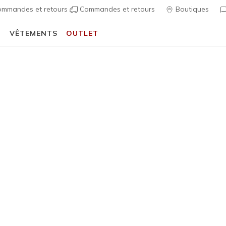
mmandes et retours
Commandes et retours
Boutiques
T
VÊTEMENTS
OUTLET
⭐
Skechers VIP :
retours sous 45 jours pour les membres
S'inscrire
écontractées
Femme
Skechers 
A
Évaluation clien
75,00 €
i
Couleur
Taupe