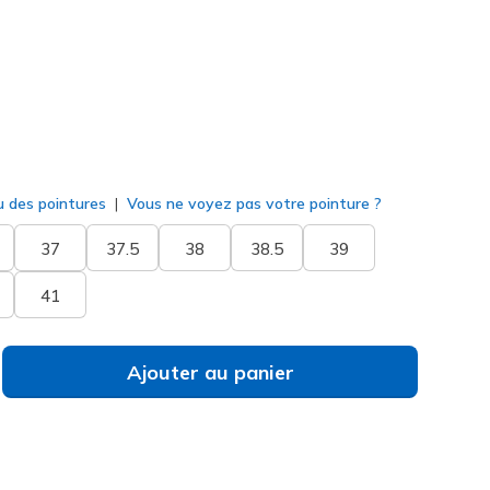
né
u des pointures
Vous ne voyez pas votre pointure ?
37
37.5
38
38.5
39
41
Ajouter au panier