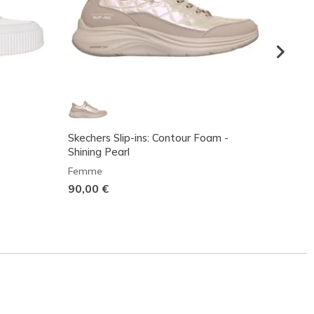
Skechers Slip-ins: Contour Foam -
Skeche
Shining Pearl
Elega
Femme
Femm
90,00 €
90,00