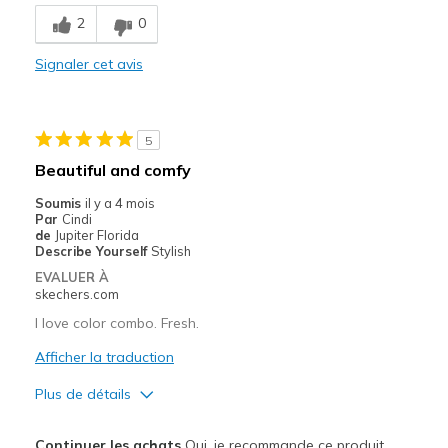
Comfortable
2
0
Durable
Signaler cet avis
Stylish
Le contre
5
A little tight at toes
Beautiful and comfy
Les meilleures utilisations
Soumis
il y a 4 mois
Par
Cindi
Casual Wear
de
Jupiter Florida
Describe Yourself
Stylish
Width
Feels too narrow
EVALUER À
Sizing
Feels true to size
skechers.com
View On Shoes
I'm Into Shoes
I love color combo. Fresh.
Afficher la traduction
Plus de détails
Le pour
Continuer les achats
Oui, je recommande ce produit