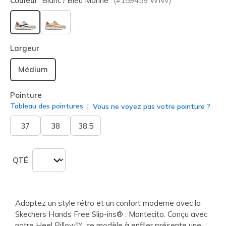
Couleur
Blanc / Bleu Marine
(#
159459
WNV
)
sélectionné
Largeur
Médium
Pointure
Tableau des pointures
Vous ne voyez pas votre pointure ?
37
38
38.5
QTÉ
Adoptez un style rétro et un confort moderne avec la
Skechers Hands Free Slip-ins® : Montecito. Conçu avec
notre Heel Pillow™, ce modèle à enfiler présente une