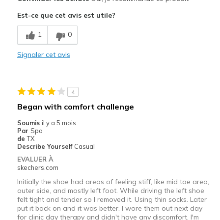
Attractive Design
Est-ce que cet avis est utile?
Comfortable
1
0
Stylish
Signaler cet avis
Le contre
Left shoe squeaks lol
4
Les meilleures utilisations
Began with comfort challenge
Casual Wear
Soumis
il y a 5 mois
Par
Spa
Going Out
de
TX
Describe Yourself
Casual
Travel
EVALUER À
skechers.com
Width
Feels true to width
Initially the shoe had areas of feeling stiff, like mid toe area,
Sizing
Feels true to size
outer side, and mostly left foot. While driving the left shoe
View On Shoes
I'm Into Shoes
felt tight and tender so I removed it. Using thin socks. Later
put it back on and it was better. I wore them out next day
for clinic day therapy and didn't have any discomfort. I'm