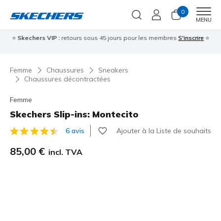
0
Men
MENU
⭐
Skechers VIP :
retours sous 45 jours pour les membres
S'inscrire
⭐

Femme
Chaussures
Sneakers
Chaussures décontractées
Femme
Skechers Slip-ins: Montecito
Ajouter à la Liste de souhaits
6 avis
Évaluation client 3,2 sur 5
85,00 €
incl. TVA