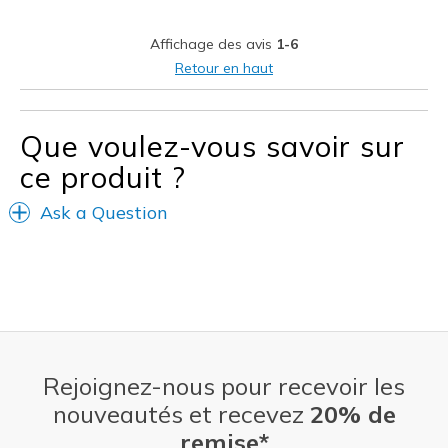
Stylish
Affichage des avis
1-6
Les meilleures utilisations
Retour en haut
Casual Wear
Travel
Que voulez-vous savoir sur
ce produit ?
Width
Feels true to width
Sizing
Feels true to size
Ask a Question
View On Shoes
I'm Into Shoes
Rejoignez-nous pour recevoir les
nouveautés et recevez
20% de
remise*