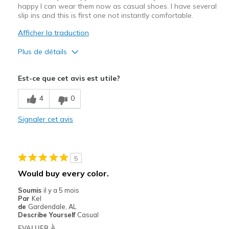
happy I can wear them now as casual shoes. I have several
slip ins and this is first one not instantly comfortable.
Afficher la traduction
Plus de détails
Le pour
Est-ce que cet avis est utile?
Attractive Design
4
0
Breathe Well
Signaler cet avis
Comfortable
Stylish
5
Le contre
Would buy every color.
Need Break In
Soumis
il y a 5 mois
Par
Kel
Les meilleures utilisations
de
Gardendale, AL
Describe Yourself
Casual
Casual Wear
EVALUER À