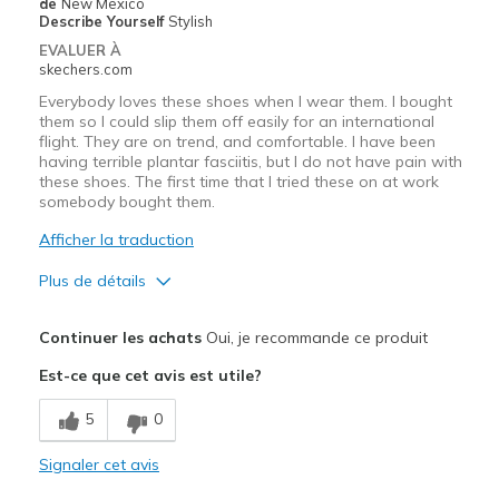
de
New Mexico
Describe Yourself
Stylish
Width
Feels true to width
EVALUER À
skechers.com
Sizing
Feels true to size
View On Shoes
I'm Really Into Shoes
Everybody loves these shoes when I wear them. I bought
them so I could slip them off easily for an international
flight. They are on trend, and comfortable. I have been
having terrible plantar fasciitis, but I do not have pain with
these shoes. The first time that I tried these on at work
somebody bought them.
Afficher la traduction
Plus de détails
Le pour
Continuer les achats
Oui, je recommande ce produit
Attractive Design
Est-ce que cet avis est utile?
Breathe Well
5
0
Comfortable
Signaler cet avis
Durable