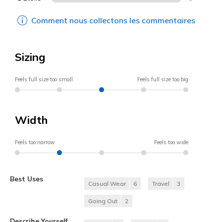
Comment nous collectons les commentaires
Sizing
Feels full size too small
Feels full size too big
Width
Feels too narrow
Feels too wide
Best Uses
Casual Wear
6
Travel
3
Going Out
2
Describe Yourself