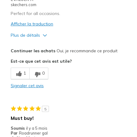
skechers.com
Width
Feels too narrow
Perfect for all occasions.
Sizing
Feels true to size
View On Shoes
Shoes are for Wearing
Afficher la traduction
Plus de détails
Le pour
Continuer les achats
Oui, je recommande ce produit
Attractive Design
Est-ce que cet avis est utile?
Comfortable
1
0
Durable
Signaler cet avis
Stylish
Les meilleures utilisations
5
Casual Wear
Must buy!
Going Out
Soumis
il y a 5 mois
Par
Roadrunner gal
Travel