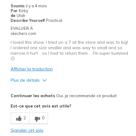
Soumis
il y a 4 mois
Par
Kirby
de
Utah
Describe Yourself
Practical
EVALUER À
skechers.com
I loved this show, I tried on a 7 at the store and was to big!
I ordered one size smaller and was way to small and so
narrow it hurt .. so I had to return them … I'm super bummed
🙁
Afficher la traduction
Plus de détails
Le pour
Continuer les achats
Oui, je recommande ce produit
Attractive Design
Est-ce que cet avis est utile?
Comfortable
2
0
Stylish
Signaler cet avis