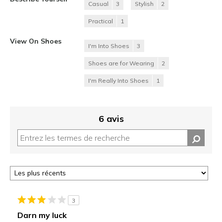
Casual
3
Stylish
2
Practical
1
View On Shoes
I'm Into Shoes
3
Shoes are for Wearing
2
I'm Really Into Shoes
1
6 avis
3
Darn my luck