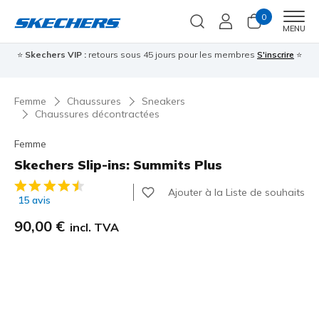
0
Men
MENU
⭐
Skechers VIP :
retours sous 45 jours pour les membres
S'inscrire
⭐

Femme
Chaussures
Sneakers
Chaussures décontractées
Femme
Skechers Slip-ins: Summits Plus
Évaluation client 3,3 sur 5
Ajouter à la Liste de souhaits
15 avis
90,00 €
incl. TVA