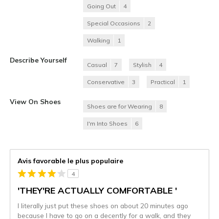
Going Out
4
Special Occasions
2
Walking
1
Describe Yourself
Casual
7
Stylish
4
Conservative
3
Practical
1
View On Shoes
Shoes are for Wearing
8
I'm Into Shoes
6
Avis favorable le plus populaire
4
'THEY'RE ACTUALLY COMFORTABLE '
I literally just put these shoes on about 20 minutes ago
because I have to go on a decently for a walk, and they