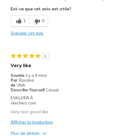
Attractive Design
Est-ce que cet avis est utile?
Comfortable
1
0
Stylish
Signaler cet avis
Les meilleures utilisations
Casual Wear
5
Travel
Very like
Width
Feels true to width
Soumis
il y a 4 mois
Par
Rosalva
Sizing
Feels true to size
de
Utah
View On Shoes
Shoes are for Wearing
Describe Yourself
Casual
EVALUER À
skechers.com
Very nice good like
Afficher la traduction
Plus de détails