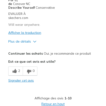
de
Conover NC
View On Shoes
Shoes are for Wearing
Describe Yourself
Conservative
EVALUER À
skechers.com
Will wear anywhere.
Afficher la traduction
Plus de détails
Le pour
Continuer les achats
Oui, je recommande ce produit
Attractive Design
Est-ce que cet avis est utile?
Comfortable
2
0
Stylish
Signaler cet avis
Les meilleures utilisations
Casual Wear
Affichage des avis
1-10
Width
Feels true to width
Retour en haut