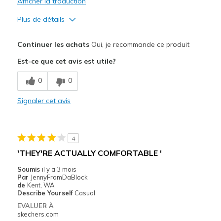
Afficher la traduction
Plus de détails
Le pour
Continuer les achats
Oui, je recommande ce produit
Attractive Design
Est-ce que cet avis est utile?
Breathe Well
0
0
Comfortable
Signaler cet avis
Durable
Stylish
4
Les meilleures utilisations
'THEY'RE ACTUALLY COMFORTABLE '
Casual Wear
Soumis
il y a 3 mois
Par
JennyFromDaBlock
Travel
de
Kent, WA
Describe Yourself
Casual
Width
Feels true to width
EVALUER À
skechers.com
Sizing
Feels half size too small