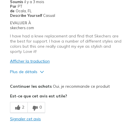
Soumis
il y a 3 mois
Par
PT
Sizing
Feels true to size
de
Ocala, FL
View On Shoes
Shoes are for Wearing
Describe Yourself
Casual
EVALUER À
skechers.com
I have had a knee replacement and find that Skechers are
the best for support. I have a number of different styles and
colors but this one really caught my eye as stylish and
sporty. Love it!
Afficher la traduction
Plus de détails
Le pour
Continuer les achats
Oui, je recommande ce produit
Attractive Design
Est-ce que cet avis est utile?
Breathe Well
2
0
Comfortable
Signaler cet avis
Durable