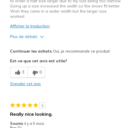
to order a half size larger due to my size being too narrow.
Going up a size increased the width so the shoes fit better.
Wish they came in a wider width but the larger size
worked.
Afficher la traduction
Plus de détails
Le pour
Continuer les achats
Oui, je recommande ce produit
Attractive Design
Est-ce que cet avis est utile?
Stylish
3
0
Le contre
Signaler cet avis
The width is narrow. Style only comes in medium
Les meilleures utilisations
5
Casual Wear
Really nice looking.
Width
Feels too narrow
Soumis
il y a 5 mois
Sizing
Feels true to size
Par
BJ