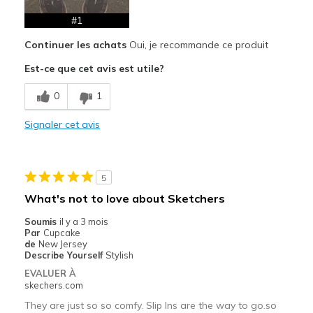
Walking
#1
Width
Feels true to width
Continuer les achats
Oui, je recommande ce produit
Sizing
Feels true to size
Est-ce que cet avis est utile?
View On Shoes
I'm Into Shoes
0
1
Signaler cet avis
5
What's not to love about Sketchers
Soumis
il y a 3 mois
Par
Cupcake
de
New Jersey
Describe Yourself
Stylish
EVALUER À
skechers.com
They are just so so comfy. Slip Ins are the way to go.so