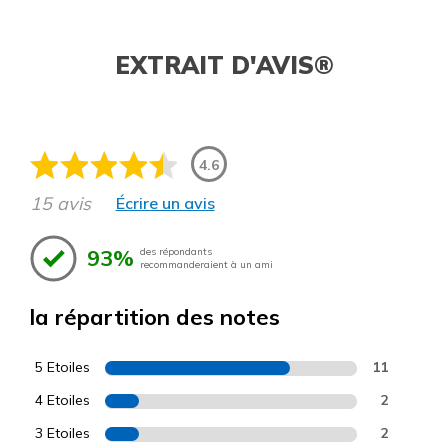
EXTRAIT D'AVIS®
4.6
15 avis
Écrire un avis
93%
des répondants
recommanderaient à un ami
la répartition des notes
5 Etoiles
11
4 Etoiles
2
3 Etoiles
2