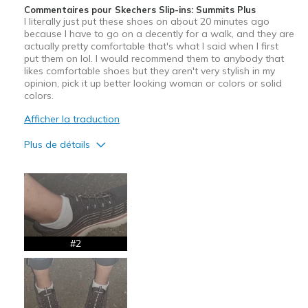
View On Shoes
I'm Into Shoes
Commentaires pour Skechers Slip-ins: Summits Plus
I literally just put these shoes on about 20 minutes ago
because I have to go on a decently for a walk, and they are
actually pretty comfortable that's what I said when I first
put them on lol. I would recommend them to anybody that
likes comfortable shoes but they aren't very stylish in my
opinion, pick it up better looking woman or colors or solid
colors.
Afficher la traduction
Plus de détails
Le pour
Comfortable
Le contre
Wish there were better styles
#2
Les meilleures utilisations
Casual Wear