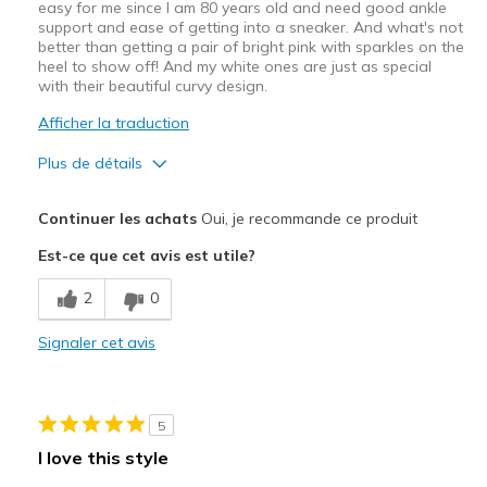
easy for me since I am 80 years old and need good ankle
support and ease of getting into a sneaker. And what's not
better than getting a pair of bright pink with sparkles on the
heel to show off! And my white ones are just as special
with their beautiful curvy design.
Afficher la traduction
Plus de détails
Le pour
Continuer les achats
Oui, je recommande ce produit
Attractive Design
Est-ce que cet avis est utile?
Comfortable
2
0
Slips in are the greatest.
Signaler cet avis
Stylish
Les meilleures utilisations
5
Casual Wear
I love this style
Width
Feels true to width