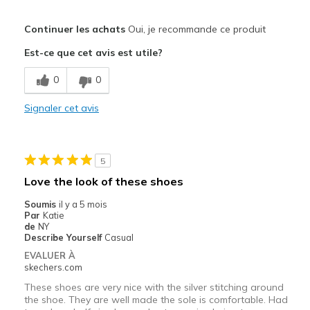
Le pour
Continuer les achats
Oui, je recommande ce produit
Attractive Design
Est-ce que cet avis est utile?
Le contre
0
0
Poor Quality
Signaler cet avis
Les meilleures utilisations
Casual Wear
5
Width
Feels true to width
Love the look of these shoes
Sizing
Feels true to size
Soumis
il y a 5 mois
Par
Katie
de
NY
Describe Yourself
Casual
EVALUER À
skechers.com
These shoes are very nice with the silver stitching around
the shoe. They are well made the sole is comfortable. Had