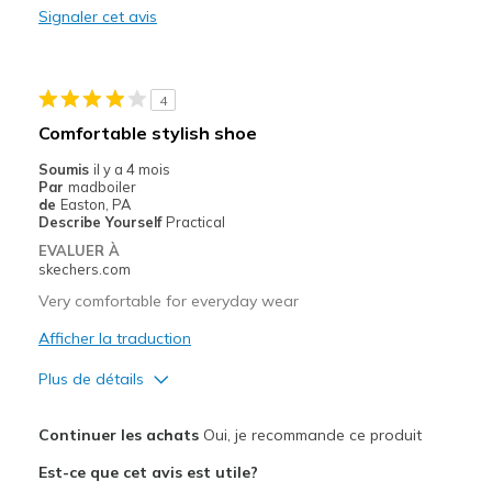
Signaler cet avis
Durable
Stylish
4
Les meilleures utilisations
Comfortable stylish shoe
Casual Wear
Soumis
il y a 4 mois
Par
madboiler
Going Out
de
Easton, PA
Describe Yourself
Practical
Travel
EVALUER À
skechers.com
Width
Feels true to width
Very comfortable for everyday wear
Sizing
Feels true to size
Afficher la traduction
View On Shoes
Shoes are for Wearing
Plus de détails
Le pour
Continuer les achats
Oui, je recommande ce produit
Attractive Design
Est-ce que cet avis est utile?