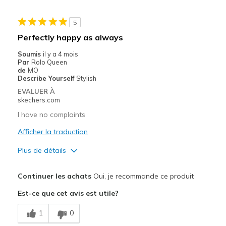
Stylish
5
Les meilleures utilisations
Perfectly happy as always
Casual Wear
Soumis
il y a 4 mois
Par
Rolo Queen
Travel
de
MO
Describe Yourself
Stylish
Width
Feels true to width
EVALUER À
skechers.com
Sizing
Feels true to size
View On Shoes
Shoes are for Wearing
I have no complaints
Afficher la traduction
Plus de détails
Le pour
Continuer les achats
Oui, je recommande ce produit
Attractive Design
Est-ce que cet avis est utile?
Breathe Well
1
0
Comfortable