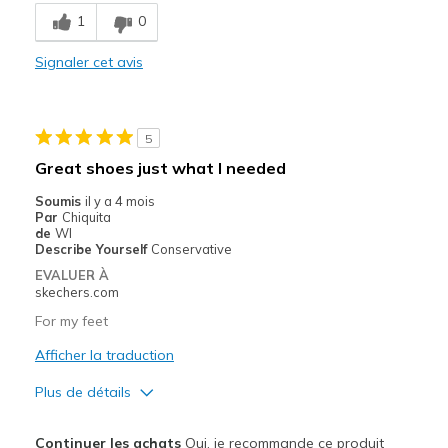
Breathe Well
1
0
Comfortable
Signaler cet avis
Stylish
Les meilleures utilisations
5
Casual Wear
Great shoes just what I needed
Travel
Soumis
il y a 4 mois
Par
Chiquita
Width
Feels true to width
de
WI
Describe Yourself
Conservative
Sizing
Feels true to size
EVALUER À
View On Shoes
I'm Into Shoes
skechers.com
For my feet
Afficher la traduction
Plus de détails
Le pour
Continuer les achats
Oui, je recommande ce produit