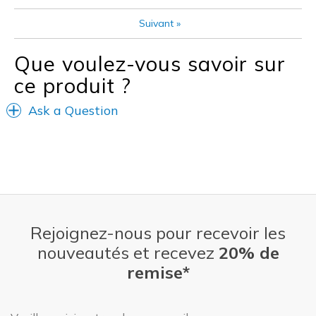
Sizing
Feels true to size
Suivant
»
View On Shoes
I'm Into Shoes
Que voulez-vous savoir sur
ce produit ?
Ask a Question
Rejoignez-nous pour recevoir les
nouveautés et recevez
20% de
remise*
Adresse e-mail