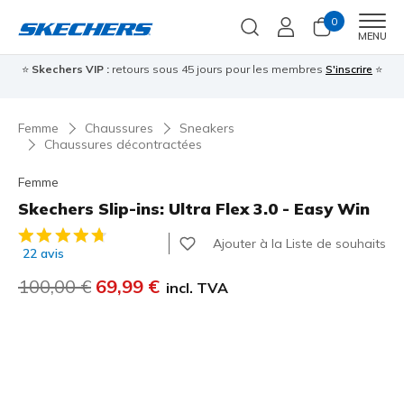
0
Men
MENU
⭐
Skechers VIP :
retours sous 45 jours pour les membres
S'inscrire
⭐

Femme
Chaussures
Sneakers
Chaussures décontractées
Femme
Skechers Slip-ins: Ultra Flex 3.0 - Easy Win
Évaluation client 5 sur 5
Ajouter à la Liste de souhaits
22 avis
Prix réduit de
100,00 €
à
69,99 €
incl. TVA