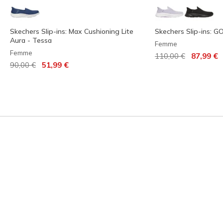
Skechers Slip-ins: Max Cushioning Lite
Skechers Slip-ins: G
Aura - Tessa
Femme
Femme
Prix réduit de
à
110,00 €
87,99 €
Prix réduit de
à
90,00 €
51,99 €