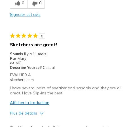
Sizing
Feels half size too small
0
0
View On Shoes
I'm Into Shoes
Signaler cet avis
5
Sketchers are great!
Soumis
il y a 11 mois
Par
Mary
de
MO
Describe Yourself
Casual
EVALUER À
skechers.com
I have several pairs of sneaker and sandals and they are all
great. I love Slip-ins the best.
Afficher la traduction
Plus de détails
Le pour