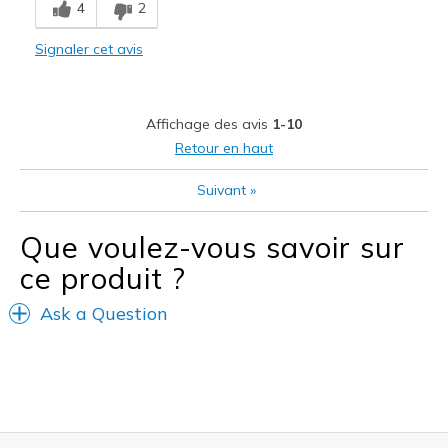
4
2
Comfortable
Signaler cet avis
Durable
Stylish
Affichage des avis
1-10
Les meilleures utilisations
Retour en haut
Casual Wear
Suivant
»
Travel
Que voulez-vous savoir sur
Width
Feels true to width
ce produit ?
Sizing
Feels true to size
View On Shoes
Shoes are for Wearing
Ask a Question