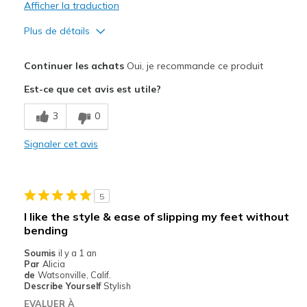
Afficher la traduction
Plus de détails
Le pour
Continuer les achats
Oui, je recommande ce produit
Attractive Design
Est-ce que cet avis est utile?
Breathe Well
3
0
Comfortable
Signaler cet avis
Les meilleures utilisations
Casual Wear
5
Travel
I like the style & ease of slipping my feet without
bending
Width
Feels true to width
Sizing
Feels true to size
Soumis
il y a 1 an
Par
Alicia
View On Shoes
I'm Into Shoes
de
Watsonville, Calif.
Describe Yourself
Stylish
EVALUER À