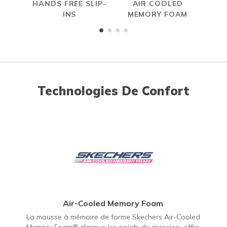
HANDS FREE SLIP-
AIR COOLED
S
INS
MEMORY FOAM
Technologies De Confort
Air-Cooled Memory Foam
La mousse à mémoire de forme Skechers Air-Cooled
Memory Foam® diminue les points de pression, offre