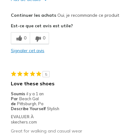
Le pour
Continuer les achats
Oui, je recommande ce produit
Attractive Design
Est-ce que cet avis est utile?
Comfortable
0
0
Les meilleures utilisations
Signaler cet avis
Casual Wear
Special Occasions
5
Width
Feels true to width
Love these shoes
Sizing
Feels half size too big
Soumis
il y a 1 an
View On Shoes
Shoes are for Wearing
Par
Beach Gal
de
Pittsburgh, Pa
Describe Yourself
Stylish
EVALUER À
skechers.com
Great for walking and casual wear