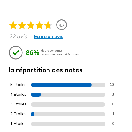
4.7
22 avis
Écrire un avis
86%
des répondants
recommanderaient à un ami
la répartition des notes
5 Etoiles
18
4 Etoiles
3
3 Etoiles
0
2 Etoiles
1
1 Etoile
0