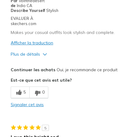
Par
vbinthedesert
Les meilleures utilisations
de
Indio CA
Describe Yourself
Stylish
Working shoes
EVALUER À
skechers.com
Width
Feels too narrow
Makes your casual outfits look stylish and complete.
Sizing
Feels true to size
View On Shoes
Afficher la traduction
I'm Really Into Shoes
Plus de détails
Le pour
Continuer les achats
Oui, je recommande ce produit
Attractive Design
Est-ce que cet avis est utile?
Breathe Well
5
0
Comfortable
Signaler cet avis
Durable
Stylish
5
Les meilleures utilisations
Love this bright red