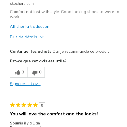
skechers.com
Comfort not lost with style. Good looking shoes to wear to
work.
Afficher la traduction
Plus de détails
Le pour
Continuer les achats
Oui, je recommande ce produit
Attractive Design
Est-ce que cet avis est utile?
Breathe Well
3
0
Comfortable
Signaler cet avis
Durable
Stylish
5
Le contre
You will love the comfort and the looks!
Need Break In
Soumis
il y a 1 an