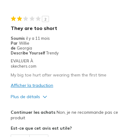
Durable
Stylish
2
Les meilleures utilisations
They are too short
Casual Wear
Soumis
il y a 11 mois
Par
Willie
Going Out
de
Georgia
Describe Yourself
Trendy
Travel
EVALUER À
skechers.com
Width
Feels true to width
My big toe hurt after wearing them the first time
Sizing
Feels true to size
Afficher la traduction
View On Shoes
Shoes are for Wearing
Plus de détails
Les meilleures utilisations
Continuer les achats
Non, je ne recommande pas ce
Casual Wear
produit
Est-ce que cet avis est utile?
Width
Feels true to width