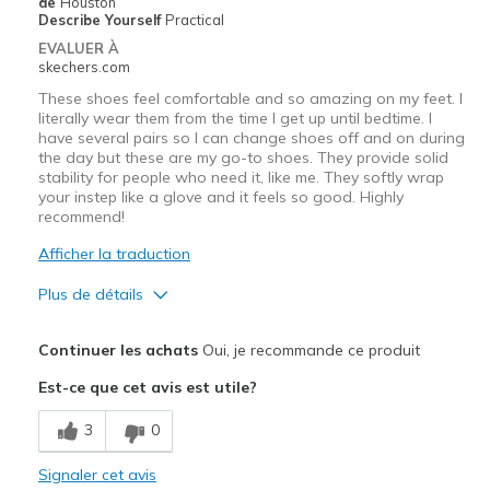
de
Houston
Describe Yourself
Practical
EVALUER À
skechers.com
These shoes feel comfortable and so amazing on my feet. I
literally wear them from the time I get up until bedtime. I
have several pairs so I can change shoes off and on during
the day but these are my go-to shoes. They provide solid
stability for people who need it, like me. They softly wrap
your instep like a glove and it feels so good. Highly
recommend!
Afficher la traduction
Plus de détails
Le pour
Continuer les achats
Oui, je recommande ce produit
Attractive Design
Est-ce que cet avis est utile?
Breathe Well
3
0
Comfortable
Signaler cet avis