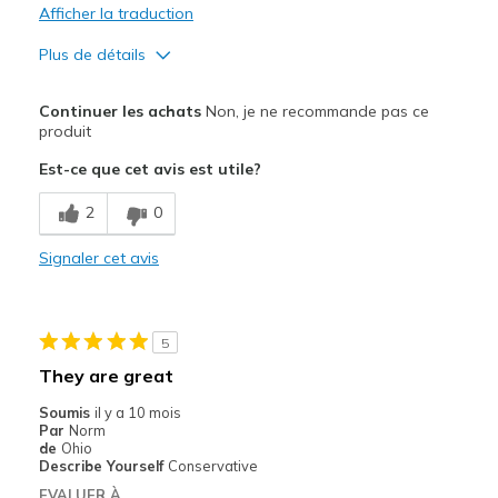
Afficher la traduction
Plus de détails
Le pour
Continuer les achats
Non, je ne recommande pas ce
Attractive Design
produit
Est-ce que cet avis est utile?
Stylish
2
0
Le contre
Poor Cushioning
Signaler cet avis
Les meilleures utilisations
Casual Wear
5
They are great
Travel
Soumis
il y a 10 mois
Width
Feels too narrow
Par
Norm
de
Ohio
Sizing
Feels half size too small
Describe Yourself
Conservative
View On Shoes
Shoes are for Wearing
EVALUER À