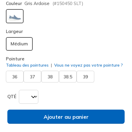
Couleur
Gris Ardoise
(#
150450
SLT
)
sélectionné
Largeur
Médium
Pointure
Tableau des pointures
Vous ne voyez pas votre pointure ?
36
37
38
38.5
39
QTÉ
Ajouter au panier