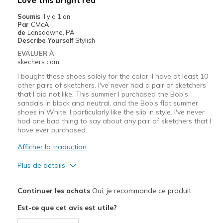
Casual Wear
Soumis
il y a 1 an
Par
CMcA
Going Out
de
Lansdowne, PA
Describe Yourself
Stylish
Travel
EVALUER À
skechers.com
Width
Feels true to width
I bought these shoes solely for the color. I have at least 10
Sizing
Feels true to size
other pairs of sketchers. I've never had a pair of sketchers
that I did not like. This summer I purchased the Bob's
View On Shoes
I'm Into Shoes
sandals in black and neutral, and the Bob's flat summer
shoes in White. I particularly like the slip in style. I've never
had one bad thing to say about any pair of sketchers that I
have ever purchased.
Afficher la traduction
Plus de détails
Le pour
Continuer les achats
Oui, je recommande ce produit
Attractive Design
Est-ce que cet avis est utile?
Breathe Well