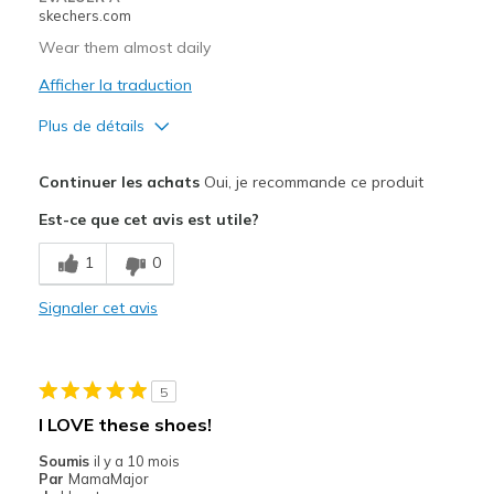
skechers.com
Wear them almost daily
Afficher la traduction
Plus de détails
Le pour
Continuer les achats
Oui, je recommande ce produit
Attractive Design
Est-ce que cet avis est utile?
Les meilleures utilisations
1
0
Casual Wear
Signaler cet avis
5
I LOVE these shoes!
Soumis
il y a 10 mois
Par
MamaMajor