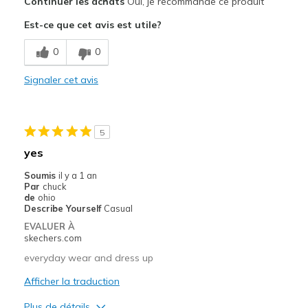
Continuer les achats
Oui, je recommande ce produit
Attractive Design
Est-ce que cet avis est utile?
Breathe Well
0
0
Comfortable
Signaler cet avis
Durable
Stylish
5
Les meilleures utilisations
yes
Casual Wear
Soumis
il y a 1 an
Par
chuck
Travel
de
ohio
Describe Yourself
Casual
Width
Feels true to width
EVALUER À
skechers.com
Sizing
Feels true to size
View On Shoes
Shoes are for Wearing
everyday wear and dress up
Afficher la traduction
Plus de détails