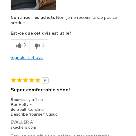
Continuer les achats
Non, je ne recommande pas ce
produit
Est-ce que cet avis est utile?
3
1
Signaler cet avis
5
Super comfortable shoe!
Soumis
il y a 1 an
Par
Betty E
de
South Carolina
Describe Yourself
Casual
EVALUER À
skechers.com
Easy on and off, good looking, super comfortable!