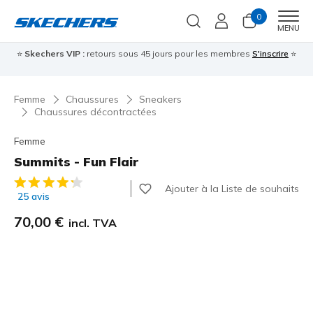
0
Men
MENU
⭐
Skechers VIP :
retours sous 45 jours pour les membres
S'inscrire
⭐

Femme
Chaussures
Sneakers
Chaussures décontractées
Femme
Summits - Fun Flair
Évaluation client 5 sur 5
Ajouter à la Liste de souhaits
25 avis
70,00 €
incl. TVA