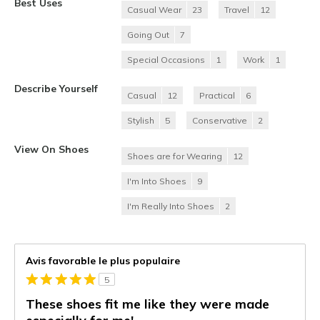
Best Uses
Casual Wear
23
Travel
12
Going Out
7
Special Occasions
1
Work
1
Describe Yourself
Casual
12
Practical
6
Stylish
5
Conservative
2
View On Shoes
Shoes are for Wearing
12
I'm Into Shoes
9
I'm Really Into Shoes
2
Avis favorable le plus populaire
5
These shoes fit me like they were made