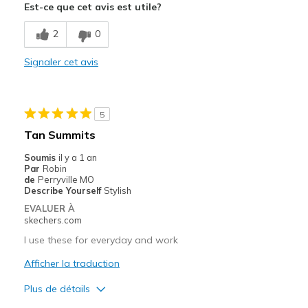
Est-ce que cet avis est utile?
Le contre
Poor Cushioning
2
0
Les meilleures utilisations
Signaler cet avis
Casual Wear
Travel
5
Tan Summits
Sizing
Feels half size too small
View On Shoes
Shoes are for Wearing
Soumis
il y a 1 an
Par
Robin
de
Perryville MO
Describe Yourself
Stylish
EVALUER À
skechers.com
I use these for everyday and work
Afficher la traduction
Plus de détails