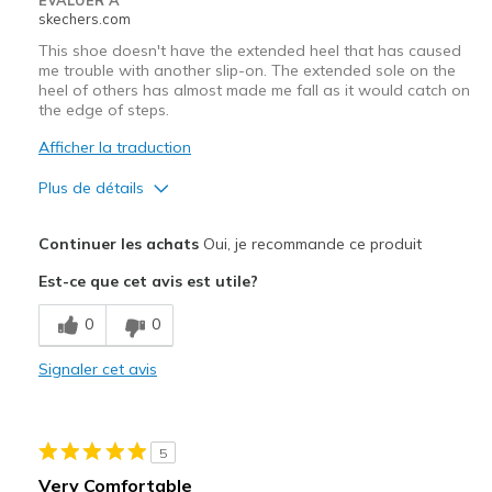
skechers.com
This shoe doesn't have the extended heel that has caused
me trouble with another slip-on. The extended sole on the
heel of others has almost made me fall as it would catch on
the edge of steps.
Afficher la traduction
Plus de détails
Le pour
Continuer les achats
Oui, je recommande ce produit
Attractive Design
Est-ce que cet avis est utile?
Breathe Well
0
0
Comfortable
Signaler cet avis
Les meilleures utilisations
Casual Wear
5
Travel
Very Comfortable