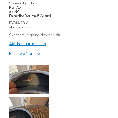
Les meilleures utilisations
Soumis
il y a 1 an
Par
Ab
Casual Wear
de
NY
Describe Yourself
Casual
Width
Feels too narrow
EVALUER À
Sizing
Feels half size too small
skechers.com
View On Shoes
I'm Into Shoes
Skechers is going downhill 😞
Afficher la traduction
Plus de détails
Le contre
Poor Quality
Les meilleures utilisations
Work
Sizing
Feels true to size
View On Shoes
Shoes are for Wearing