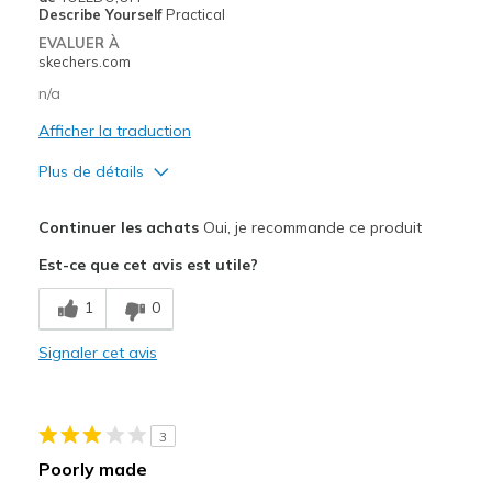
Describe Yourself
Practical
EVALUER À
skechers.com
n/a
Afficher la traduction
Plus de détails
Le pour
Continuer les achats
Oui, je recommande ce produit
Attractive Design
Est-ce que cet avis est utile?
Breathe Well
1
0
Durable
Signaler cet avis
Stylish
Le contre
3
Poor Cushioning
Poorly made