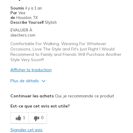
Width
Feels true to width
Soumis
il y a 1 an
Par
Vee
Sizing
Feels true to size
de
Houston, TX
View On Shoes
Shoes are for Wearing
Describe Yourself
Stylish
EVALUER À
skechers.com
Comfortable For Walking, Wearing For Whatever
Occasions, Love The Style and Fit's Just Right I Would
Recommend to Family and Friends Will Purchase Another
Style Very Soon!!!
Afficher la traduction
Plus de détails
Le pour
Continuer les achats
Oui, je recommande ce produit
Attractive Design
Est-ce que cet avis est utile?
Breathe Well
1
0
Comfortable
Signaler cet avis