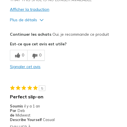
Afficher la traduction
Plus de détails
Le pour
Continuer les achats
Oui, je recommande ce produit
Comfortable
Est-ce que cet avis est utile?
Les meilleures utilisations
0
0
Casual Wear
Signaler cet avis
Width
Feels true to width
Sizing
Feels true to size
View On Shoes
I'm Into Shoes
5
Perfect slip-on
Soumis
il y a 1 an
Par
Deb
de
Midwest
Describe Yourself
Casual
EVALUER À