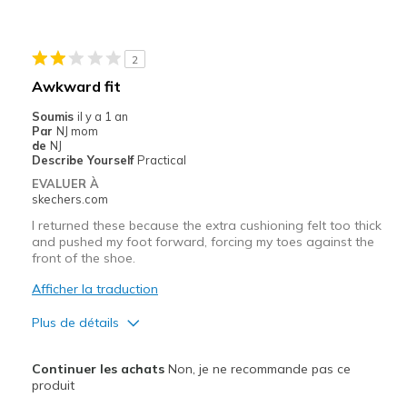
Durable
Stylish
2
Width
Feels true to width
Awkward fit
Sizing
Feels true to size
Soumis
il y a 1 an
View On Shoes
I'm Into Shoes
Par
NJ mom
de
NJ
Describe Yourself
Practical
EVALUER À
skechers.com
I returned these because the extra cushioning felt too thick
and pushed my foot forward, forcing my toes against the
front of the shoe.
Afficher la traduction
Plus de détails
Le pour
Continuer les achats
Non, je ne recommande pas ce
Attractive Design
produit