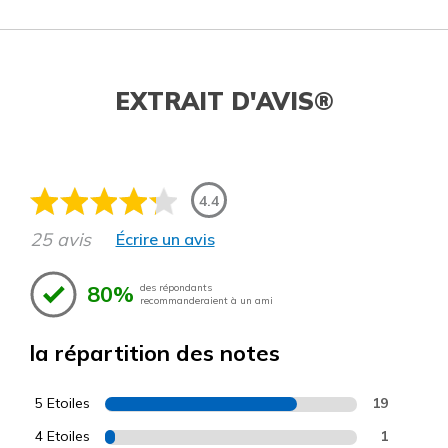
EXTRAIT D'AVIS®
4.4
25 avis
Écrire un avis
80%
des répondants
recommanderaient à un ami
la répartition des notes
5 Etoiles
19
4 Etoiles
1