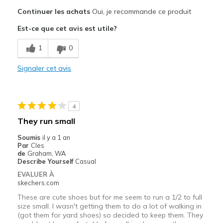
Le pour
Continuer les achats
Oui, je recommande ce produit
Attractive Design
Est-ce que cet avis est utile?
Breathe Well
1
0
Comfortable
Signaler cet avis
Durable
Stylish
4
Les meilleures utilisations
They run small
Casual Wear
Soumis
il y a 1 an
Par
Cles
Sizing
Feels true to size
de
Graham, WA
Describe Yourself
Casual
View On Shoes
I'm Into Shoes
EVALUER À
skechers.com
These are cute shoes but for me seem to run a 1/2 to full
size small. I wasn't getting them to do a lot of walking in
(got them for yard shoes) so decided to keep them. They