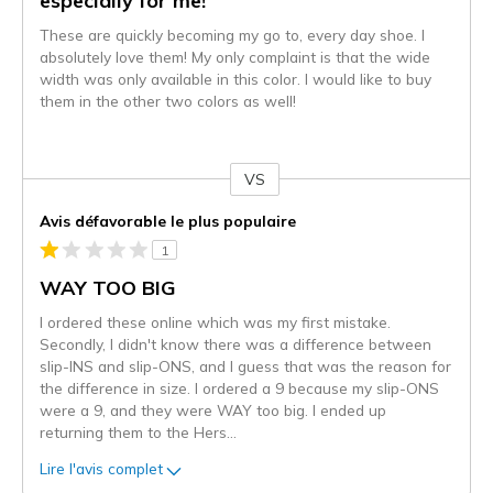
especially for me!
These are quickly becoming my go to, every day shoe. I
absolutely love them! My only complaint is that the wide
width was only available in this color. I would like to buy
them in the other two colors as well!
VS
Coup
de
Avis défavorable le plus populaire
projecteur
1
sur
les
WAY TOO BIG
critiques
I ordered these online which was my first mistake.
Secondly, I didn't know there was a difference between
slip-INS and slip-ONS, and I guess that was the reason for
the difference in size. I ordered a 9 because my slip-ONS
were a 9, and they were WAY too big. I ended up
returning them to the Hers
...
Lire l'avis complet