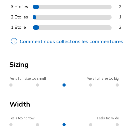
3 Etoiles
2
2 Etoiles
1
1 Etoile
2
Comment nous collectons les commentaires
Sizing
Feels full size too small
Feels full size too big
Width
Feels too narrow
Feels too wide