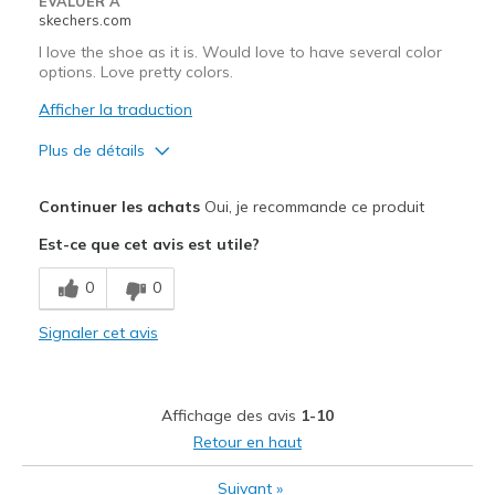
EVALUER À
skechers.com
Sizing
Feels true to size
View On Shoes
I'm Into Shoes
I love the shoe as it is. Would love to have several color
options. Love pretty colors.
Afficher la traduction
Plus de détails
Le pour
Continuer les achats
Oui, je recommande ce produit
Attractive Design
Est-ce que cet avis est utile?
Breathe Well
0
0
Comfortable
Signaler cet avis
Durable
Stylish
Affichage des avis
1-10
Le contre
Retour en haut
no complaint
Suivant
»