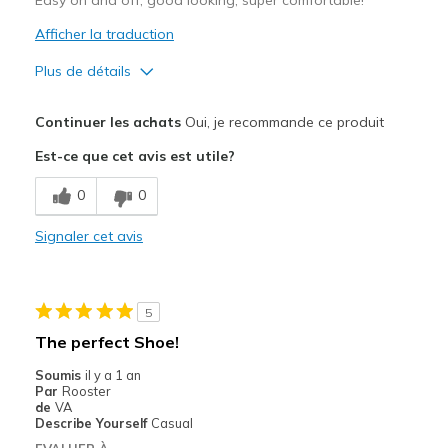
Afficher la traduction
Plus de détails
Le pour
Continuer les achats
Oui, je recommande ce produit
Attractive Design
Est-ce que cet avis est utile?
Breathe Well
0
0
Comfortable
Signaler cet avis
Durable
Stylish
5
Les meilleures utilisations
The perfect Shoe!
Casual Wear
Soumis
il y a 1 an
Par
Rooster
Travel
de
VA
Describe Yourself
Casual
Width
Feels true to width