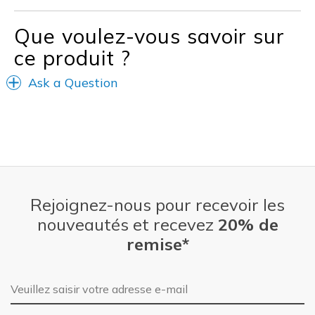
Les meilleures utilisations
Que voulez-vous savoir sur
Casual Wear
ce produit ?
Going Out
Ask a Question
Travel
Width
Feels true to width
Sizing
Feels true to size
View On Shoes
Shoes are for Wearing
Rejoignez-nous pour recevoir les
nouveautés et recevez
20% de
remise*
Adresse e-mail