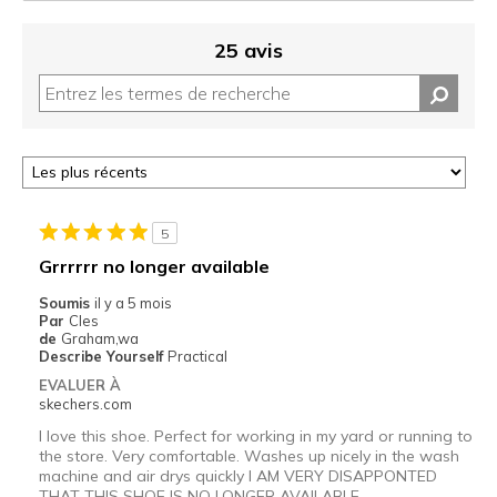
25 avis
5
Grrrrrr no longer available
Soumis
il y a 5 mois
Par
Cles
de
Graham,wa
Describe Yourself
Practical
EVALUER À
skechers.com
I love this shoe. Perfect for working in my yard or running to
the store. Very comfortable. Washes up nicely in the wash
machine and air drys quickly I AM VERY DISAPPONTED
THAT THIS SHOE IS NO LONGER AVAILABLE