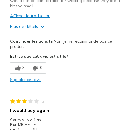
would not be comfortable for walking because they are a
bit too small.
Afficher la traduction
Plus de détails
Le pour
Continuer les achats
Non, je ne recommande pas ce
Attractive Design
produit
Est-ce que cet avis est utile?
Les meilleures utilisations
Casual Wear
3
0
Width
Signaler cet avis
Feels true to width
Sizing
Feels half size too small
View On Shoes
Shoes are for Wearing
3
I would buy again
Soumis
il y a 1 an
Par
MICHELLE
de
TOLEDO,OH