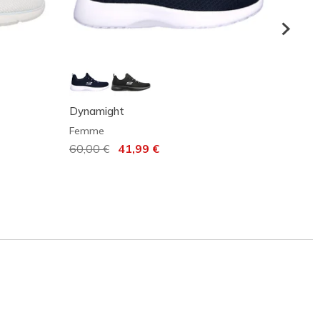
Dynamight
Flex A
Femme
Femm
Prix réduit de
60,00 €
à
41,99 €
Prix r
80,00