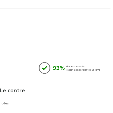
93%
des répondants
recommanderaient à un ami
Le contre
notes