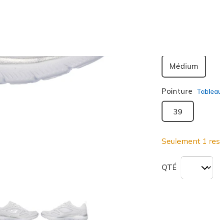
sélection
Largeur
Médium
Pointure
Tablea
39
Seulement 1 res
QTÉ