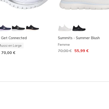
- Get Connected
Summits - Summer Blush
Femme
Aussi en Large
Prix réduit de
70,00 €
à
55,99 €
-
70,00 €