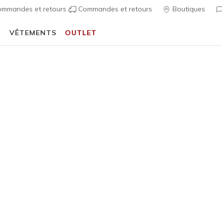
mmandes et retours
Commandes et retours
Boutiques
T
VÊTEMENTS
OUTLET
écontractées
Femme
Summits 
4
Évaluation clien
55,00 €
i
Couleur
Blanc/a