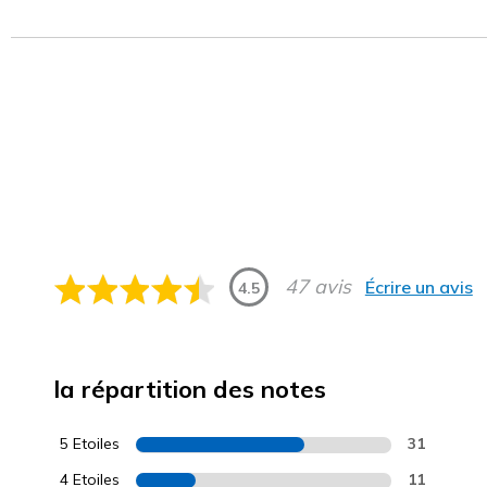
47 avis
Écrire un avis
4.5
la répartition des notes
5 Etoiles
31
4 Etoiles
11