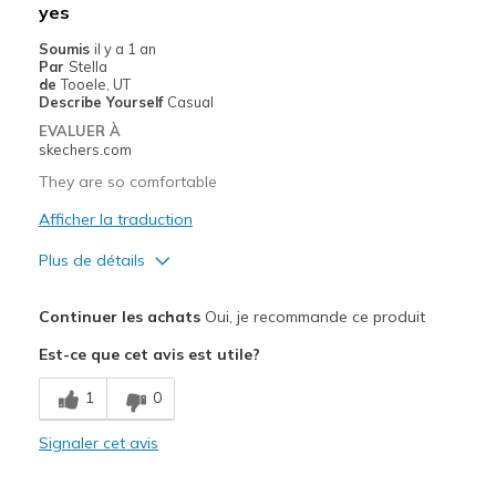
yes
Width
Feels true to width
Soumis
il y a 1 an
Sizing
Feels full size too small
Par
Stella
de
Tooele, UT
View On Shoes
Shoes are for Wearing
Describe Yourself
Casual
EVALUER À
skechers.com
They are so comfortable
Afficher la traduction
Plus de détails
Le pour
Continuer les achats
Oui, je recommande ce produit
Attractive Design
Est-ce que cet avis est utile?
Comfortable
1
0
Stylish
Signaler cet avis
Les meilleures utilisations