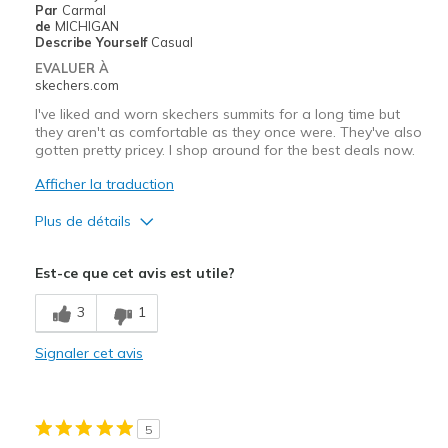
Par
Carmal
Width
Feels true to width
de
MICHIGAN
Describe Yourself
Casual
Sizing
Feels true to size
EVALUER À
View On Shoes
Shoes are for Wearing
skechers.com
I've liked and worn skechers summits for a long time but
they aren't as comfortable as they once were. They've also
gotten pretty pricey. I shop around for the best deals now.
Afficher la traduction
Plus de détails
Le pour
Est-ce que cet avis est utile?
Attractive Design
3
1
Le contre
Signaler cet avis
Need Break In
Les meilleures utilisations
5
Casual Wear