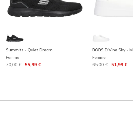
Summits - Quiet Dream
BOBS D'Vine Sky - M
Femme
Femme
Prix réduit de
à
Prix réduit de
à
70,00 €
55,99 €
65,00 €
51,99 €