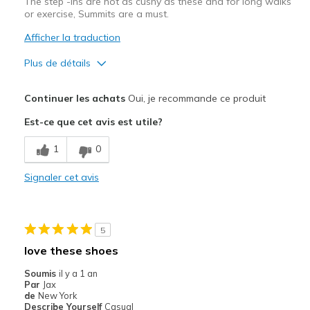
The step -ins are not as cushy as these and for long walks
or exercise, Summits are a must.
Afficher la traduction
Plus de détails
Le pour
Continuer les achats
Oui, je recommande ce produit
Breathe Well
Est-ce que cet avis est utile?
Comfortable
1
0
Durable
Signaler cet avis
Great cushioning insole
Le contre
5
Would like more color choice
love these shoes
Les meilleures utilisations
Soumis
il y a 1 an
Par
Jax
Casual Wear
de
New York
Describe Yourself
Casual