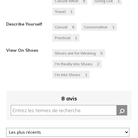
Casual Wear
8
Going Out
1
Travel
1
Describe Yourself
Casual
6
Conservative
1
Practical
1
View On Shoes
Shoes are for Wearing
5
I'm Really Into Shoes
2
I'm Into Shoes
1
8 avis