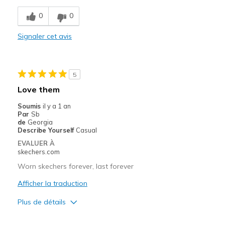
Stylish
0
0
Les meilleures utilisations
Signaler cet avis
Casual Wear
Width
Feels true to width
5
Sizing
Feels true to size
Love them
View On Shoes
I'm Into Shoes
Soumis
il y a 1 an
Par
Sb
de
Georgia
Describe Yourself
Casual
EVALUER À
skechers.com
Worn skechers forever, last forever
Afficher la traduction
Plus de détails
Le pour