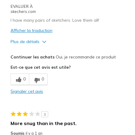
Travel
EVALUER À
skechers.com
Width
Feels true to width
I have many pairs of sketchers. Love them all!
Sizing
Feels true to size
View On Shoes
Afficher la traduction
Shoes are for Wearing
Plus de détails
Le pour
Continuer les achats
Oui, je recommande ce produit
Attractive Design
Est-ce que cet avis est utile?
Breathe Well
0
0
Comfortable
Signaler cet avis
Durable
Stylish
3
Les meilleures utilisations
More snug than in the past.
Casual Wear
Soumis
il y a 1 an