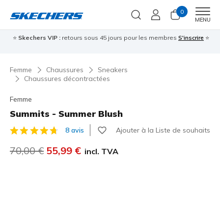
0
Men
MENU
⭐
Skechers VIP :
retours sous 45 jours pour les membres
S'inscrire
⭐

Femme
Chaussures
Sneakers
Chaussures décontractées
Femme
Summits - Summer Blush
Ajouter à la Liste de souhaits
8 avis
Évaluation client 4,1 sur 5
Prix réduit de
70,00 €
à
55,99 €
incl. TVA