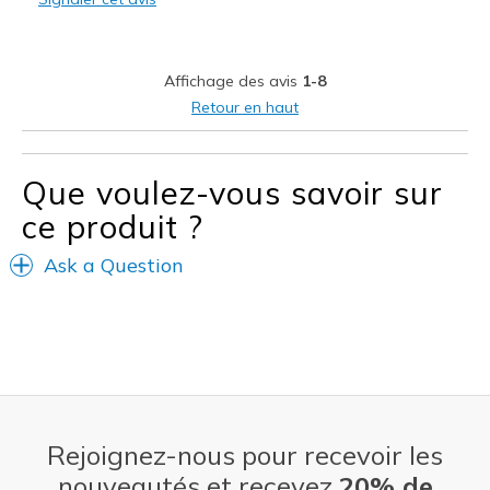
Width
Feels true to width
Sizing
Feels true to size
View On Shoes
Shoes are for Wearing
Affichage des avis
1-8
Retour en haut
Que voulez-vous savoir sur
ce produit ?
Ask a Question
Rejoignez-nous pour recevoir les
nouveautés et recevez
20% de