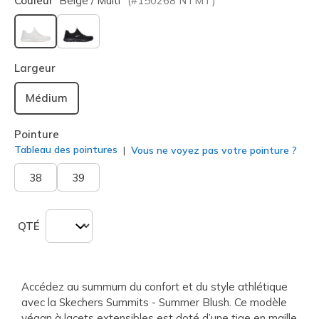
Couleur
Beige / Multi
(#
150268
NTMT
)
sélectionné
Largeur
Médium
Pointure
Tableau des pointures
Vous ne voyez pas votre pointure ?
38
39
QTÉ
Accédez au summum du confort et du style athlétique
avec la Skechers Summits - Summer Blush. Ce modèle
végan à lacets extensibles est doté d’une tige en maille