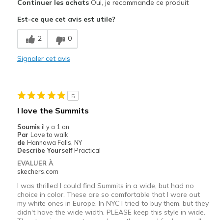
Continuer les achats
Oui, je recommande ce produit
Attractive Design
Est-ce que cet avis est utile?
Comfortable
2
0
Les meilleures utilisations
Signaler cet avis
Casual Wear
Width
Feels true to width
5
Sizing
Feels true to size
I love the Summits
View On Shoes
Shoes are for Wearing
Soumis
il y a 1 an
Par
Love to walk
de
Hannawa Falls, NY
Describe Yourself
Practical
EVALUER À
skechers.com
I was thrilled I could find Summits in a wide, but had no
choice in color. These are so comfortable that I wore out
my white ones in Europe. In NYC I tried to buy them, but they
didn't have the wide width. PLEASE keep this style in wide.