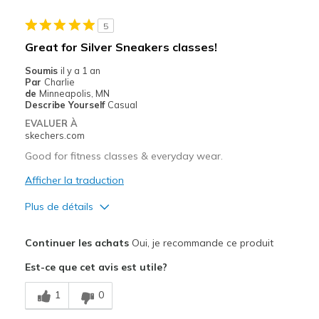
5
Great for Silver Sneakers classes!
Soumis
il y a 1 an
Par
Charlie
de
Minneapolis, MN
Describe Yourself
Casual
EVALUER À
skechers.com
Good for fitness classes & everyday wear.
Afficher la traduction
Plus de détails
Le pour
Continuer les achats
Oui, je recommande ce produit
Attractive Design
Est-ce que cet avis est utile?
Comfortable
1
0
Stylish