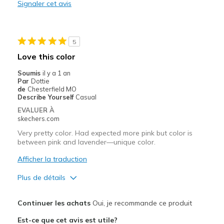
Signaler cet avis
Les meilleures utilisations
Casual Wear
5
Going Out
Love this color
Width
Feels true to width
Soumis
il y a 1 an
Par
Dottie
Sizing
Feels true to size
de
Chesterfield MO
View On Shoes
I'm Really Into Shoes
Describe Yourself
Casual
EVALUER À
skechers.com
Very pretty color. Had expected more pink but color is
between pink and lavender—unique color.
Afficher la traduction
Plus de détails
Le pour
Continuer les achats
Oui, je recommande ce produit
Attractive Design
Est-ce que cet avis est utile?