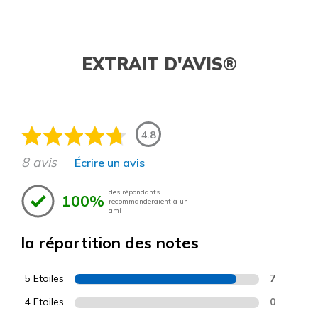
EXTRAIT D'AVIS®
4.8
8 avis
Écrire un avis
des répondants
100%
recommanderaient à un
ami
la répartition des notes
5 Etoiles
7
4 Etoiles
0