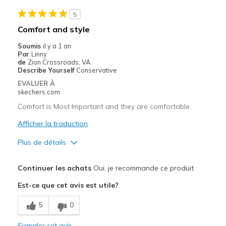
Casual Wear
5
Width
Feels true to width
Comfort and style
Sizing
Feels true to size
Soumis
il y a 1 an
View On Shoes
I'm Really Into Shoes
Par
Linny
de
Zion Crossroads, VA
Describe Yourself
Conservative
EVALUER À
skechers.com
Comfort is Most Important and they are comfortable.
Afficher la traduction
Plus de détails
Le pour
Continuer les achats
Oui, je recommande ce produit
Comfortable
Est-ce que cet avis est utile?
Les meilleures utilisations
5
0
Casual Wear
Signaler cet avis