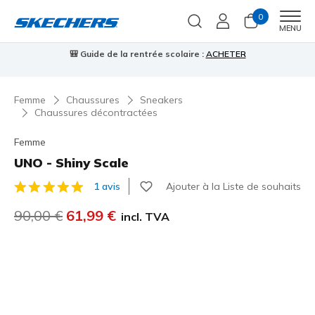
0
Men
MENU
🎒 Guide de la rentrée scolaire :
ACHETER
⭐
Femme
Chaussures
Sneakers
Chaussures décontractées
Femme
UNO - Shiny Scale
Ajouter à la Liste de souhaits
1 avis
Évaluation client 3,9 sur 5
Prix réduit de
90,00 €
à
61,99 €
incl. TVA