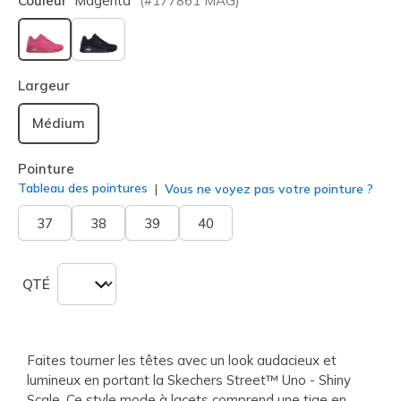
Couleur
Magenta
(#
177861
MAG
)
sélectionné
Largeur
Médium
Pointure
Tableau des pointures
Vous ne voyez pas votre pointure ?
37
38
39
40
QTÉ
Faites tourner les têtes avec un look audacieux et
lumineux en portant la Skechers Street™ Uno - Shiny
Scale. Ce style mode à lacets comprend une tige en