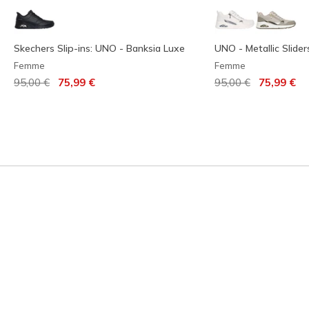
Skechers Slip-ins: UNO - Banksia Luxe
UNO - Metallic Slider
Femme
Femme
Prix réduit de
à
Prix réduit de
à
95,00 €
75,99 €
95,00 €
75,99 €