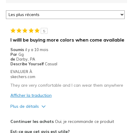
5
I willl be buying more colors when come available
Soumis
il y a 10 mois
Par
Gg
de
Darby., PA
Describe Yourself
Casual
EVALUER À
skechers.com
They are very comfortable and I can wear them anywhere
Afficher la traduction
Plus de détails
Le pour
Continuer les achats
Oui, je recommande ce produit
Attractive Design
Est-ce que cet avis est utile?