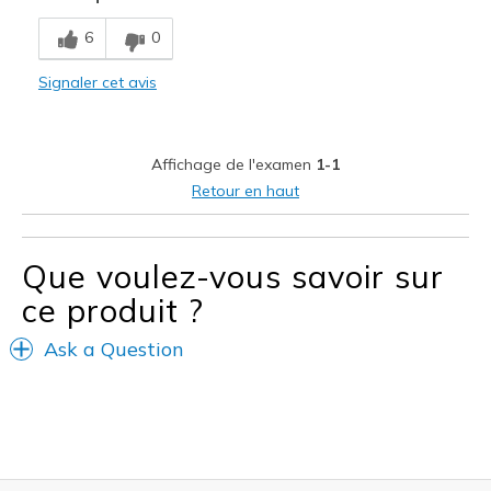
Breathe Well
6
0
Comfortable
Signaler cet avis
Durable
Stylish
Affichage de l'examen
1-1
Les meilleures utilisations
Retour en haut
Casual Wear
Going Out
Que voulez-vous savoir sur
ce produit ?
Special Occasions
Travel
Ask a Question
Sizing
Feels true to size