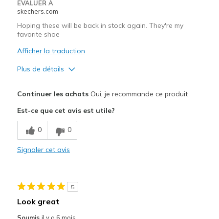
EVALUER À
skechers.com
Hoping these will be back in stock again. They're my
favorite shoe
Afficher la traduction
Plus de détails
Le pour
Continuer les achats
Oui, je recommande ce produit
Attractive Design
Est-ce que cet avis est utile?
Breathe Well
0
0
Comfortable
Signaler cet avis
Stylish
Les meilleures utilisations
5
Casual Wear
Look great
Travel
Soumis
il y a 6 mois