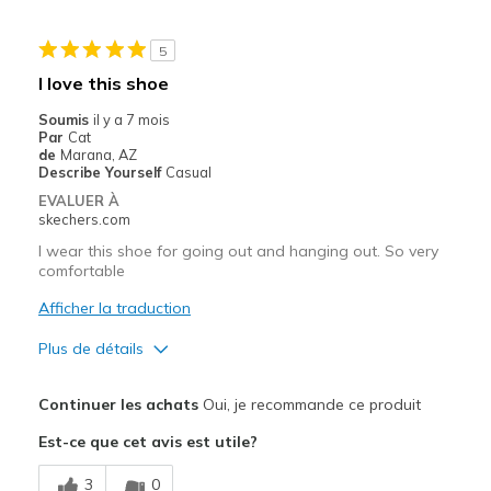
Les meilleures utilisations
5
Casual Wear
I love this shoe
Travel
Soumis
il y a 7 mois
Par
Cat
Width
Feels true to width
de
Marana, AZ
Describe Yourself
Casual
Sizing
Feels true to size
EVALUER À
View On Shoes
I'm Into Shoes
skechers.com
I wear this shoe for going out and hanging out. So very
comfortable
Afficher la traduction
Plus de détails
Le pour
Continuer les achats
Oui, je recommande ce produit
Attractive Design
Est-ce que cet avis est utile?
Breathe Well
3
0