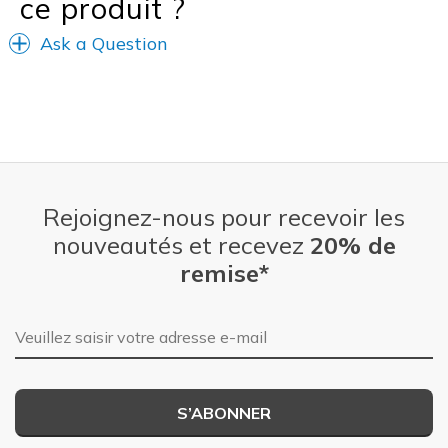
ce produit ?
Width
Feels true to width
View On Shoes
I'm Into Shoes
Ask a Question
Rejoignez-nous pour recevoir les
nouveautés et recevez
20% de
remise*
Adresse e-mail
S’ABONNER