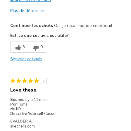
Plus de détails
Le pour
Continuer les achats
Oui, je recommande ce produit
Attractive Design
Est-ce que cet avis est utile?
Comfortable
3
0
Durable
Signaler cet avis
Stylish
Le contre
5
Need Break In
Love these.
Les meilleures utilisations
Soumis
il y a 11 mois
Par
Tams
Casual Wear
de
N.Y
Describe Yourself
Casual
Travel
EVALUER À
skechers.com
Width
Feels true to width