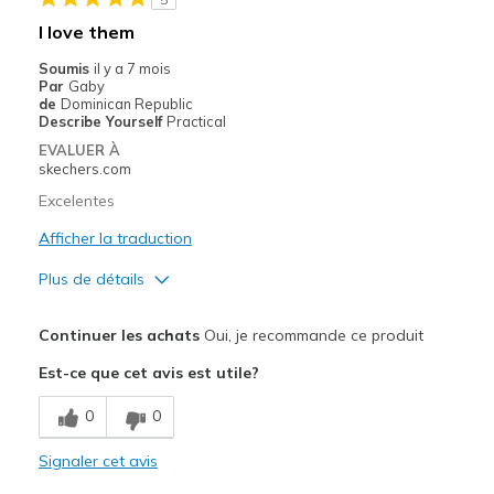
look amazing, though skechers sizing has changed
I love them
Les meilleures utilisations
Soumis
il y a 7 mois
Par
Gaby
Casual Wear
de
Dominican Republic
Describe Yourself
Practical
View On Shoes
I'm Really Into Shoes
EVALUER À
skechers.com
Excelentes
Afficher la traduction
Plus de détails
Le pour
Continuer les achats
Oui, je recommande ce produit
Attractive Design
Est-ce que cet avis est utile?
Breathe Well
0
0
Comfortable
Signaler cet avis
Stylish