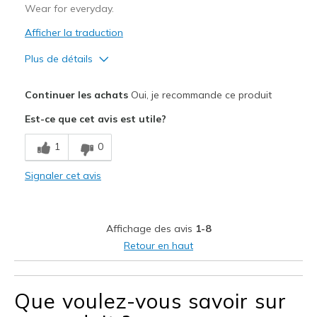
Wear for everyday.
Sizing
Feels true to size
View On Shoes
Afficher la traduction
I'm Into Shoes
Plus de détails
Le pour
Continuer les achats
Oui, je recommande ce produit
Attractive Design
Est-ce que cet avis est utile?
Breathe Well
1
0
Comfortable
Signaler cet avis
Durable
If could be slip in style
Affichage des avis
1-8
Stylish
Retour en haut
Les meilleures utilisations
Casual Wear
Que voulez-vous savoir sur