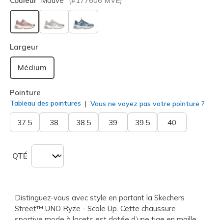
Couleur
Mauve
(#
177606
MVE
)
sélectionné
Largeur
Médium
Pointure
Tableau des pointures
Vous ne voyez pas votre pointure ?
37.5
38
38.5
39
39.5
40
QTÉ
Distinguez-vous avec style en portant la Skechers
Street™ UNO Ryze - Scale Up. Cette chaussure
sportive mode à lacets est dotée d’une tige en maille