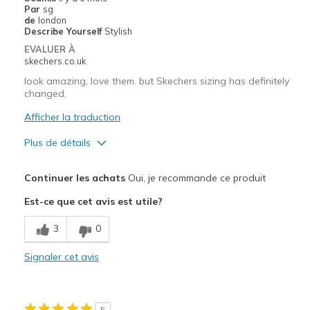
Par
sg
Width
Feels true to width
de
london
Describe Yourself
Stylish
Sizing
Feels true to size
EVALUER À
View On Shoes
Shoes are for Wearing
skechers.co.uk
look amazing, love them. but Skechers sizing has definitely
changed.
Afficher la traduction
Plus de détails
Le pour
Continuer les achats
Oui, je recommande ce produit
Attractive Design
Est-ce que cet avis est utile?
Breathe Well
3
0
Comfortable
Signaler cet avis
Durable
Stylish
5