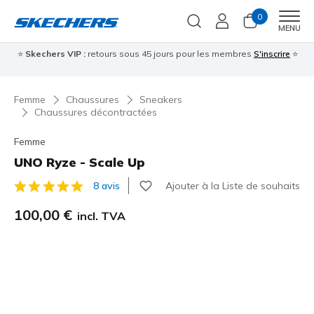
0
Men
MENU
⭐
Skechers VIP :
retours sous 45 jours pour les membres
S'inscrire
⭐

Femme
Chaussures
Sneakers
Chaussures décontractées
Femme
UNO Ryze - Scale Up
Ajouter à la Liste de souhaits
8 avis
Évaluation client 3,6 sur 5
100,00 €
incl. TVA