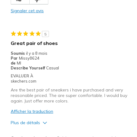
Comfortable
Signaler cet avis
Durable
Stylish
5
Les meilleures utilisations
Great pair of shoes
Casual Wear
Soumis
il y a 8 mois
Par
Missy8624
Going Out
de
MI
Describe Yourself
Casual
Travel
EVALUER À
skechers.com
Width
Feels true to width
Are the best pair of sneakers i have purchased and very
Sizing
Feels true to size
reasonable priced. The are super comfortable. I would buy
again. Just offer more colors.
View On Shoes
Shoes are for Wearing
Afficher la traduction
Plus de détails
Le pour