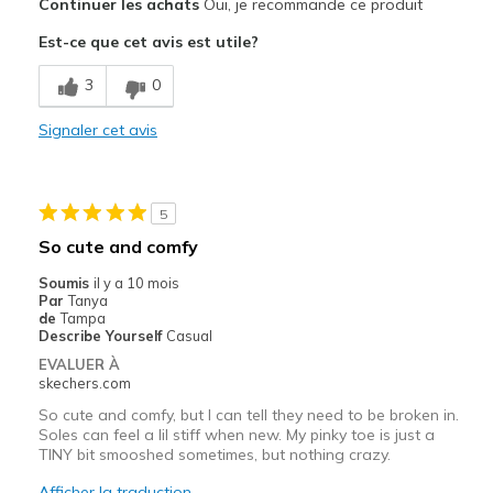
Continuer les achats
Oui, je recommande ce produit
Attractive Design
Est-ce que cet avis est utile?
Breathe Well
3
0
Comfortable
Signaler cet avis
Durable
Stylish
5
Les meilleures utilisations
So cute and comfy
Casual Wear
Soumis
il y a 10 mois
Par
Tanya
Width
Feels true to width
de
Tampa
Describe Yourself
Casual
Sizing
Feels true to size
EVALUER À
View On Shoes
Shoes are for Wearing
skechers.com
So cute and comfy, but I can tell they need to be broken in.
Soles can feel a lil stiff when new. My pinky toe is just a
TINY bit smooshed sometimes, but nothing crazy.
Afficher la traduction