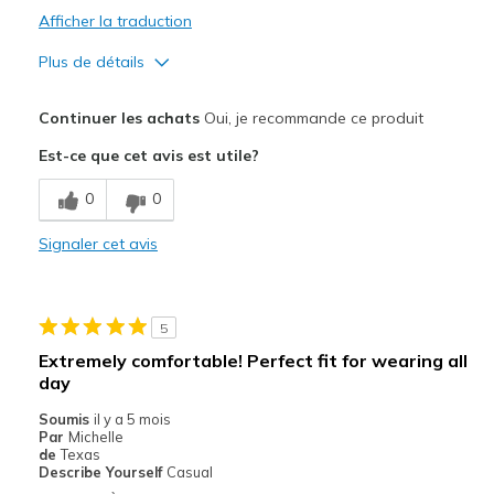
Afficher la traduction
Plus de détails
Le pour
Continuer les achats
Oui, je recommande ce produit
Attractive Design
Est-ce que cet avis est utile?
Breathe Well
0
0
Comfortable
Signaler cet avis
Les meilleures utilisations
Casual Wear
5
Travel
Extremely comfortable! Perfect fit for wearing all
day
Width
Feels true to width
Sizing
Feels true to size
Soumis
il y a 5 mois
Par
Michelle
View On Shoes
Shoes are for Wearing
de
Texas
Describe Yourself
Casual