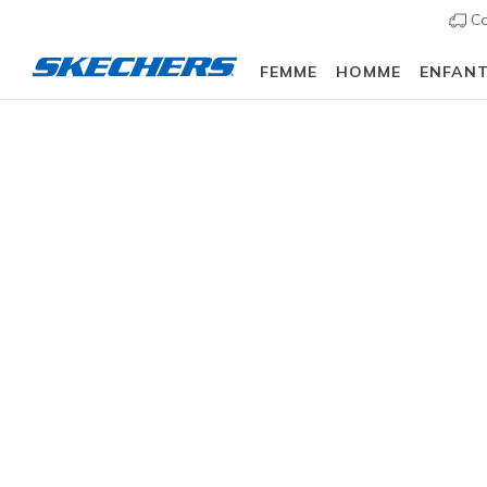
Co
FEMME
HOMME
ENFAN
Slip-ins
Arch