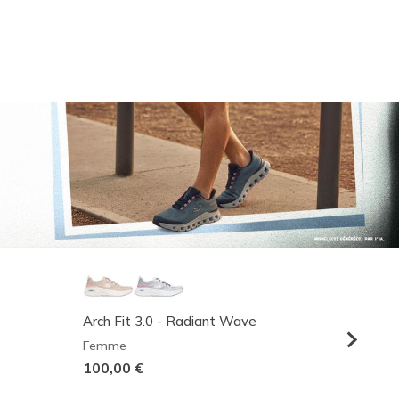
Arch Fit 3.0 - Radiant Wave
Relaxed
Femme
Homme
100,00 €
95,00 