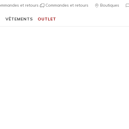
mmandes et retours
Commandes et retours
Boutiques
T
VÊTEMENTS
OUTLET
⭐
Skechers VIP :
retours sous 45 jours pour les membres
S'inscrire
⭐
…
 Fit
Sandales
Chaussures 