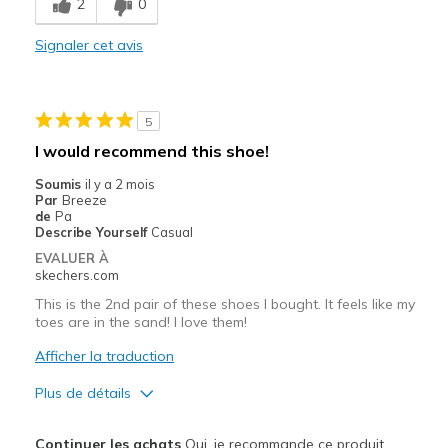
2
0
Comfortable
Signaler cet avis
Durable
Stylish
5
Les meilleures utilisations
I would recommend this shoe!
Casual Wear
Soumis
il y a 2 mois
Par
Breeze
Going Out
de
Pa
Describe Yourself
Casual
Travel
EVALUER À
skechers.com
Width
Feels true to width
This is the 2nd pair of these shoes I bought. It feels like my
Sizing
Feels true to size
toes are in the sand! I love them!
View On Shoes
Shoes are for Wearing
Afficher la traduction
Plus de détails
Le pour
Continuer les achats
Oui, je recommande ce produit