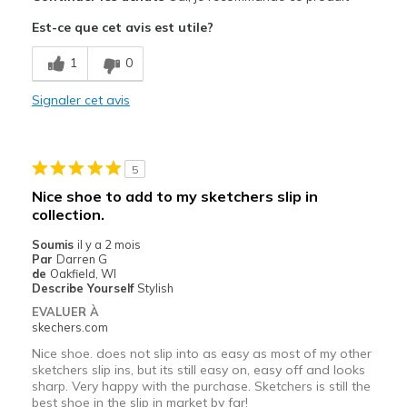
Comfortable
Est-ce que cet avis est utile?
Les meilleures utilisations
1
0
Casual Wear
Signaler cet avis
Width
Feels true to width
Sizing
Feels true to size
View On Shoes
Shoes are for Wearing
5
Nice shoe to add to my sketchers slip in
collection.
Soumis
il y a 2 mois
Par
Darren G
de
Oakfield, WI
Describe Yourself
Stylish
EVALUER À
skechers.com
Nice shoe. does not slip into as easy as most of my other
sketchers slip ins, but its still easy on, easy off and looks
sharp. Very happy with the purchase. Sketchers is still the
best shoe in the slip in market by far!