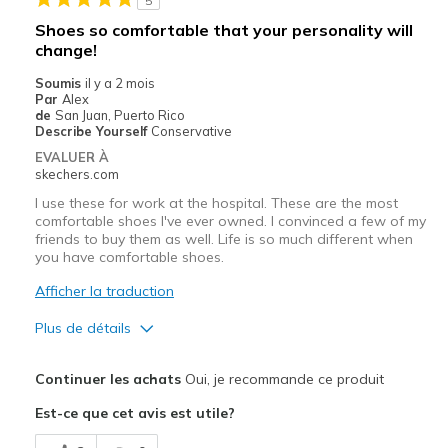
5
Shoes so comfortable that your personality will
change!
Soumis
il y a 2 mois
Par
Alex
de
San Juan, Puerto Rico
Describe Yourself
Conservative
EVALUER À
skechers.com
I use these for work at the hospital. These are the most
comfortable shoes I've ever owned. I convinced a few of my
friends to buy them as well. Life is so much different when
you have comfortable shoes.
Afficher la traduction
Plus de détails
Le pour
Continuer les achats
Oui, je recommande ce produit
Attractive Design
Est-ce que cet avis est utile?
Breathe Well