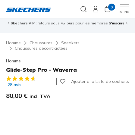
0
Men
MENU
⭐
Skechers VIP :
retours sous 45 jours pour les membres
S'inscrire
⭐

Homme
Chaussures
Sneakers
Chaussures décontractées
Homme
Glide-Step Pro - Waverra
Évaluation client 3,1 sur 5
Ajouter à la Liste de souhaits
28 avis
80,00 €
incl. TVA