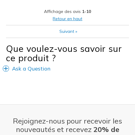
Les meilleures utilisations
Affichage des avis
1-10
Casual Wear
Retour en haut
Special Occasions
Suivant
»
Width
Feels true to width
Que voulez-vous savoir sur
Sizing
Feels true to size
ce produit ?
View On Shoes
I'm Into Shoes
Ask a Question
Rejoignez-nous pour recevoir les
nouveautés et recevez
20% de