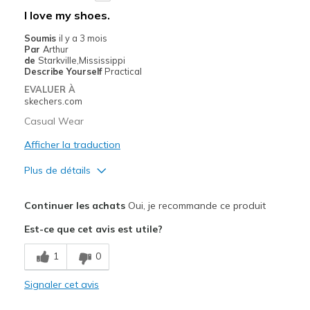
Les meilleures utilisations
I love my shoes.
Casual Wear
Soumis
il y a 3 mois
Par
Arthur
Width
Feels true to width
de
Starkville,Mississippi
Describe Yourself
Practical
Sizing
Feels true to size
EVALUER À
View On Shoes
Shoes are for Wearing
skechers.com
Casual Wear
Afficher la traduction
Plus de détails
Le pour
Continuer les achats
Oui, je recommande ce produit
Breathe Well
Est-ce que cet avis est utile?
Comfortable
1
0
Durable
Signaler cet avis
Stylish