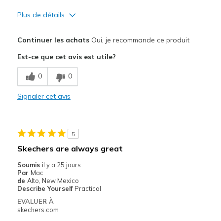
Plus de détails
Le pour
Continuer les achats
Oui, je recommande ce produit
Attractive Design
Est-ce que cet avis est utile?
Breathe Well
0
0
Comfortable
Signaler cet avis
Les meilleures utilisations
Casual Wear
5
Width
Feels true to width
Skechers are always great
Sizing
Feels true to size
Soumis
il y a 25 jours
View On Shoes
Shoes are for Wearing
Par
Mac
de
Alto, New Mexico
Describe Yourself
Practical
EVALUER À
skechers.com