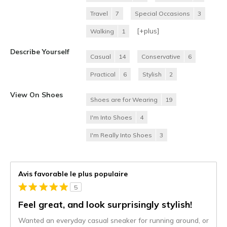
Travel
7
Special Occasions
3
[+
plus
]
Walking
1
Describe Yourself
Casual
14
Conservative
6
Practical
6
Stylish
2
View On Shoes
Shoes are for Wearing
19
I'm Into Shoes
4
I'm Really Into Shoes
3
Avis favorable le plus populaire
5
Feel great, and look surprisingly stylish!
Wanted an everyday casual sneaker for running around, or