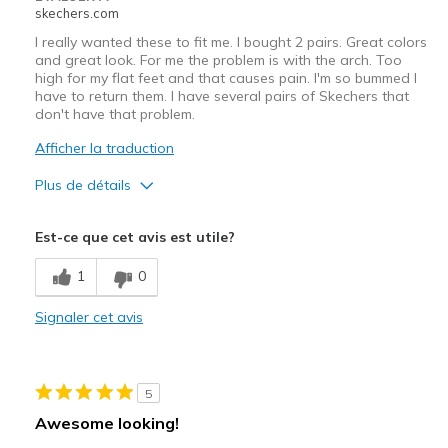
skechers.com
I really wanted these to fit me. I bought 2 pairs. Great colors
and great look. For me the problem is with the arch. Too
high for my flat feet and that causes pain. I'm so bummed I
have to return them. I have several pairs of Skechers that
don't have that problem.
Afficher la traduction
Plus de détails
Le pour
Est-ce que cet avis est utile?
Attractive Design
1
0
Stylish
Signaler cet avis
Le contre
Arch too high for a non "arch fit" style
5
Les meilleures utilisations
Awesome looking!
Casual Wear