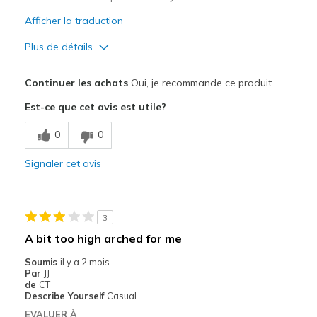
Afficher la traduction
Plus de détails
Le pour
Continuer les achats
Oui, je recommande ce produit
Attractive Design
Est-ce que cet avis est utile?
Les meilleures utilisations
0
0
Casual Wear
Signaler cet avis
Width
Feels true to width
Sizing
Feels true to size
View On Shoes
I'm Really Into Shoes
3
A bit too high arched for me
Soumis
il y a 2 mois
Par
JJ
de
CT
Describe Yourself
Casual
EVALUER À