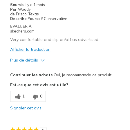
Casual Wear
Soumis
il y a 1 mois
Par
Woody
Travel
de
Frisco, Texas
Describe Yourself
Conservative
Width
Feels true to width
EVALUER À
skechers.com
Sizing
Feels true to size
View On Shoes
Shoes are for Wearing
Very comfortable and slip on/off as advertised.
Afficher la traduction
Plus de détails
Le pour
Continuer les achats
Oui, je recommande ce produit
Comfortable
Est-ce que cet avis est utile?
Les meilleures utilisations
1
0
Casual Wear
Signaler cet avis
Width
Feels true to width
Sizing
Feels true to size
View On Shoes
Shoes are for Wearing