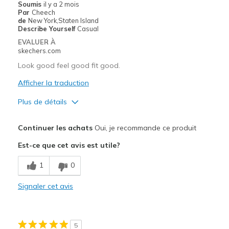
Soumis
il y a 2 mois
Par
Cheech
Going Out
de
New York,Staten Island
Describe Yourself
Casual
Width
Feels true to width
EVALUER À
Sizing
Feels true to size
skechers.com
Look good feel good fit good.
Afficher la traduction
Plus de détails
Le pour
Continuer les achats
Oui, je recommande ce produit
Attractive Design
Est-ce que cet avis est utile?
Breathe Well
1
0
Comfortable
Signaler cet avis
Durable
Stylish
5