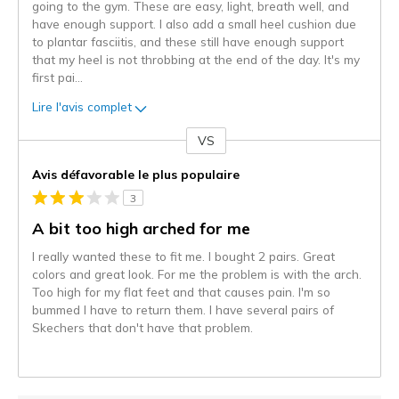
going to the gym. These are easy, light, breath well, and
have enough support. I also add a small heel cushion due
to plantar fasciitis, and these still have enough support
that my heel is not throbbing at the end of the day. It's my
first pai
...
Lire l'avis complet
VS
Coup
de
Avis défavorable le plus populaire
projecteur
3
sur
les
A bit too high arched for me
critiques
I really wanted these to fit me. I bought 2 pairs. Great
colors and great look. For me the problem is with the arch.
Too high for my flat feet and that causes pain. I'm so
bummed I have to return them. I have several pairs of
Skechers that don't have that problem.