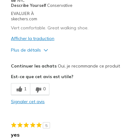
de
NYC
Describe Yourself
Conservative
EVALUER À
skechers.com
Vert comfortable. Great walking shoe.
Afficher la traduction
Plus de détails
Le pour
Continuer les achats
Oui, je recommande ce produit
Attractive Design
Est-ce que cet avis est utile?
Breathe Well
1
0
Comfortable
Signaler cet avis
Durable
Stylish
5
Les meilleures utilisations
yes