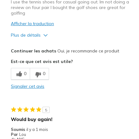
I use the tennis shoes for casual going out. Im not doing a
review on four pair I bought the golf shoes are great for
golfing
Afficher la traduction
Plus de détails
Le pour
Continuer les achats
Oui, je recommande ce produit
Comfortable
Est-ce que cet avis est utile?
Les meilleures utilisations
0
0
Casual Wear
Signaler cet avis
Going Out
Special Occasions
5
Width
Feels true to width
Would buy again!
Sizing
Feels true to size
Soumis
il y a 1 mois
View On Shoes
Shoes are for Wearing
Par
Lou