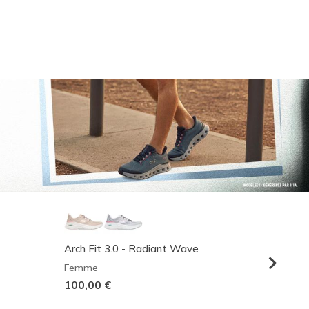
Arch Fit 3.0 - Radiant Wave
Relaxed
Femme
Homme
100,00 €
95,00 