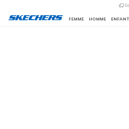
Co
FEMME
HOMME
ENFAN
Slip-ins
Arch