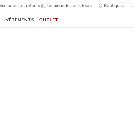
mmandes et retours
Commandes et retours
Boutiques
T
VÊTEMENTS
OUTLET
Profitez de 20% de réduction avec
Student Beans
Découvrir
 Fit
Sandales
Chaussures 