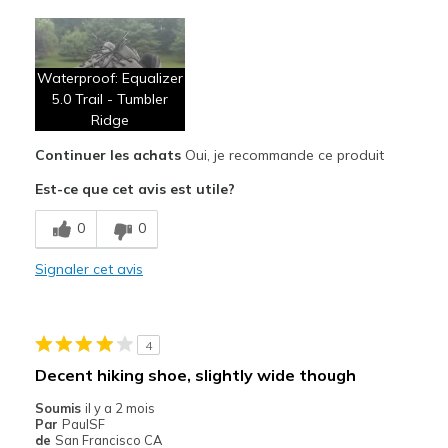
Le pour
Breathe Well
Waterproof: Equalizer
Comfortable
5.0 Trail - Tumbler
Ridge
Le contre
Laces too short
Continuer les achats
Oui, je recommande ce produit
Est-ce que cet avis est utile?
Les meilleures utilisations
Casual Wear
0
0
Outdoor activity
Signaler cet avis
Width
Feels true to width
Sizing
Feels true to size
4
View On Shoes
Shoes are for Wearing
Decent hiking shoe, slightly wide though
Soumis
il y a 2 mois
Par
PaulSF
de
San Francisco CA