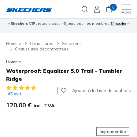
0
Men
MENU
⭐
Skechers VIP :
retours sous 45 jours pour les membres
S'inscrire
⭐

Homme
Chaussures
Sneakers
Chaussures décontractées
Homme
Waterproof: Equalizer 5.0 Trail - Tumbler
Ridge
Évaluation client 3,5 sur 5
Ajouter à la Liste de souhaits
45 avis
120,00 €
incl. TVA
Imperméable