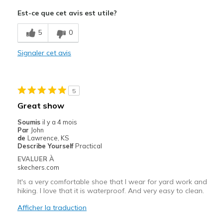
Breathe Well
Est-ce que cet avis est utile?
Comfortable
5
0
Durable
Signaler cet avis
Les meilleures utilisations
Work
5
Width
Feels true to width
Great show
Sizing
Feels true to size
Soumis
il y a 4 mois
View On Shoes
Shoes are for Wearing
Par
John
de
Lawrence, KS
Describe Yourself
Practical
EVALUER À
skechers.com
It's a very comfortable shoe that I wear for yard work and
hiking. I love that it is waterproof. And very easy to clean.
Afficher la traduction