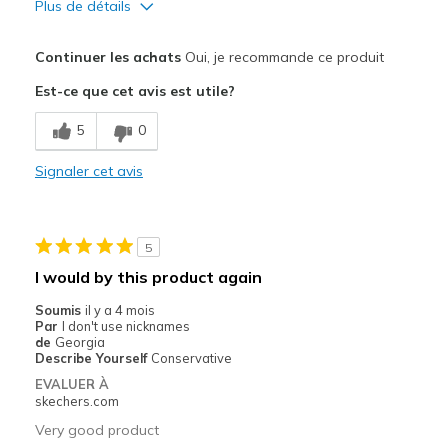
Plus de détails
Le pour
Continuer les achats
Oui, je recommande ce produit
Attractive Design
Est-ce que cet avis est utile?
Breathe Well
5
0
Comfortable
Signaler cet avis
Durable
Stylish
5
Les meilleures utilisations
I would by this product again
Hiking
Soumis
il y a 4 mois
Par
I don't use nicknames
Yardwork
de
Georgia
Describe Yourself
Conservative
Width
Feels true to width
EVALUER À
skechers.com
Sizing
Feels true to size
View On Shoes
Shoes are for Wearing
Very good product