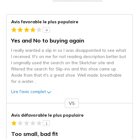
Avis favorable le plus populaire
4
Yes and No to buying again
I really wanted a slip in so I was disappointed to see what
I received. It's on me for not reading description better but
I originally used the search on the Sketcher site and
filtered the search for Slip-ins and this shoe came up.
Aside from that it's a great shoe. Well made, breathable
for a water
...
Lire l'avis complet
VS
Coup
de
Avis défavorable le plus populaire
projecteur
1
sur
les
Too small, bad fit
critiques