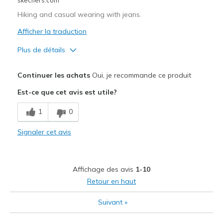
Width
Feels true to width
Hiking and casual wearing with jeans.
Sizing
Feels true to size
View On Shoes
Afficher la traduction
Shoes are for Wearing
Plus de détails
Le pour
Continuer les achats
Oui, je recommande ce produit
Attractive Design
Est-ce que cet avis est utile?
Comfortable
1
0
Width
Feels true to width
Signaler cet avis
Sizing
Feels true to size
View On Shoes
Shoes are for Wearing
Affichage des avis
1-10
Retour en haut
Suivant
»