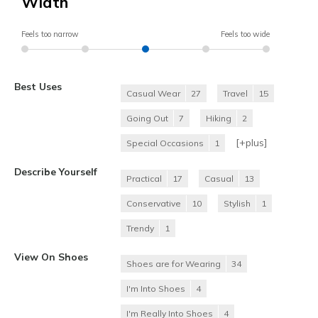
Width
Feels too narrow
Feels too wide
Best Uses
Casual Wear
27
Travel
15
Going Out
7
Hiking
2
[+
plus
]
Special Occasions
1
Describe Yourself
Practical
17
Casual
13
Conservative
10
Stylish
1
Trendy
1
View On Shoes
Shoes are for Wearing
34
I'm Into Shoes
4
I'm Really Into Shoes
4