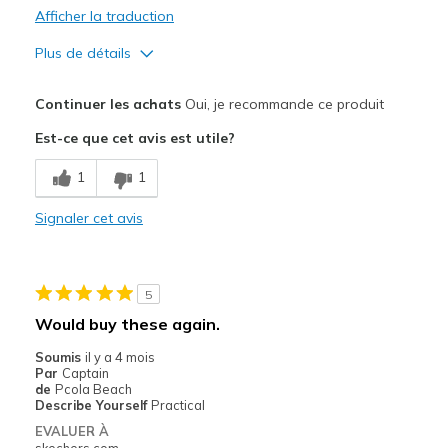
Afficher la traduction
Plus de détails
Le pour
Continuer les achats
Oui, je recommande ce produit
Attractive Design
Est-ce que cet avis est utile?
Breathe Well
1
1
Comfortable
Signaler cet avis
Durable
Stylish
5
Le contre
Would buy these again.
Need Break In
Soumis
il y a 4 mois
Par
Captain
Les meilleures utilisations
de
Pcola Beach
Describe Yourself
Practical
Casual Wear
EVALUER À
skechers.com