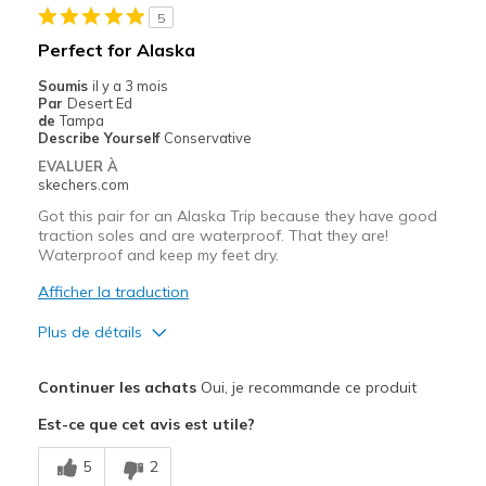
5
Sizing
Feels true to size
Perfect for Alaska
View On Shoes
Shoes are for Wearing
Soumis
il y a 3 mois
Par
Desert Ed
de
Tampa
Describe Yourself
Conservative
EVALUER À
skechers.com
Got this pair for an Alaska Trip because they have good
traction soles and are waterproof. That they are!
Waterproof and keep my feet dry.
Afficher la traduction
Plus de détails
Le pour
Continuer les achats
Oui, je recommande ce produit
Comfortable
Est-ce que cet avis est utile?
Les meilleures utilisations
5
2
Travel