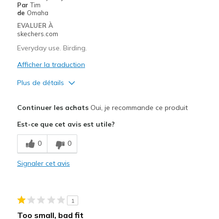
Par
Tim
de
Omaha
EVALUER À
skechers.com
Everyday use. Birding.
Afficher la traduction
Plus de détails
Le pour
Continuer les achats
Oui, je recommande ce produit
Attractive Design
Est-ce que cet avis est utile?
Breathe Well
0
0
Comfortable
Signaler cet avis
Stylish
Les meilleures utilisations
1
Casual Wear
Too small, bad fit