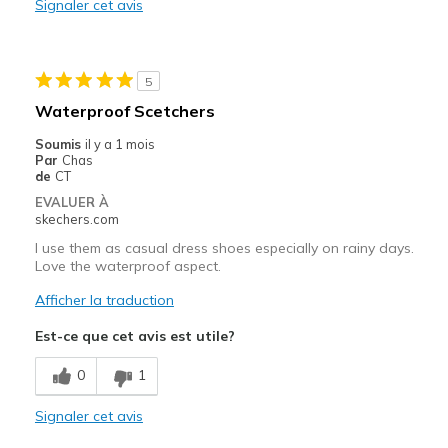
Les meilleures utilisations
Signaler cet avis
Travel
Width
Feels true to width
5
Sizing
Feels full size too small
Waterproof Scetchers
View On Shoes
Shoes are for Wearing
Soumis
il y a 1 mois
Par
Chas
de
CT
EVALUER À
skechers.com
I use them as casual dress shoes especially on rainy days.
Love the waterproof aspect.
Afficher la traduction
Est-ce que cet avis est utile?
0
1
Signaler cet avis