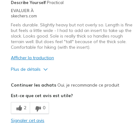
Describe Yourself
Practical
EVALUER À
skechers.com
Feels durable. Slightly heavy but not overly so. Length is fine
but feels a little wide - I had to add an insert to take up the
slack. Looks good. Sole is really thick so handles rough
terrain well. But does feel "tall" because of the thick sole.
Comfortable for hiking (with the insert).
Afficher la traduction
Plus de détails
Le pour
Continuer les achats
Oui, je recommande ce produit
Attractive Design
Est-ce que cet avis est utile?
Comfortable
2
0
Les meilleures utilisations
Signaler cet avis
Hiking
Width
Feels too wide