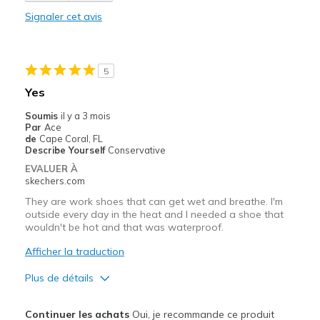
Signaler cet avis
Width
Feels true to width
Sizing
Feels true to size
View On Shoes
Shoes are for Wearing
5
Yes
Soumis
il y a 3 mois
Par
Ace
de
Cape Coral, FL
Describe Yourself
Conservative
EVALUER À
skechers.com
They are work shoes that can get wet and breathe. I'm
outside every day in the heat and I needed a shoe that
wouldn't be hot and that was waterproof.
Afficher la traduction
Plus de détails
Le pour
Continuer les achats
Oui, je recommande ce produit