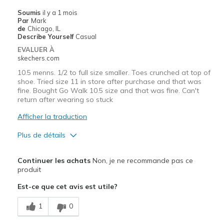
Going Out
Soumis
il y a 1 mois
Par
Mark
Travel
de
Chicago, IL
Describe Yourself
Casual
Width
Feels true to width
EVALUER À
skechers.com
Sizing
Feels true to size
View On Shoes
Shoes are for Wearing
10.5 menns. 1/2 to full size smaller. Toes crunched at top of
shoe. Tried size 11 in store after purchase and that was
fine. Bought Go Walk 10.5 size and that was fine. Can't
return after wearing so stuck
Afficher la traduction
Plus de détails
Le pour
Continuer les achats
Non, je ne recommande pas ce
Durable
produit
Est-ce que cet avis est utile?
Le contre
TOO SMALL TO SIZE
1
0