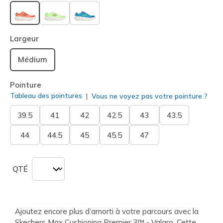
sélectionné
Largeur
Médium
Pointure
Tableau des pointures
Vous ne voyez pas votre pointure ?
39.5
41
42
42.5
43
43.5
44
44.5
45
45.5
47
QTÉ
Ajoutez encore plus d’amorti à votre parcours avec la
Skechers Max Cushioning Premier 3™ - Valaro. Cette