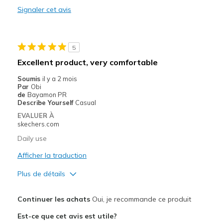
Signaler cet avis
Les meilleures utilisations
Casual Wear
5
Width
Feels true to width
Excellent product, very comfortable
Sizing
Feels true to size
Soumis
il y a 2 mois
View On Shoes
Shoes are for Wearing
Par
Obi
de
Bayamon PR
Describe Yourself
Casual
EVALUER À
skechers.com
Daily use
Afficher la traduction
Plus de détails
Le pour
Continuer les achats
Oui, je recommande ce produit
Attractive Design
Est-ce que cet avis est utile?