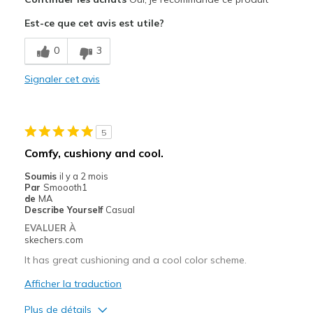
Comfortable
Est-ce que cet avis est utile?
Durable
0
3
Stylish
Signaler cet avis
Very comfortable
Les meilleures utilisations
5
Casual Wear
Comfy, cushiony and cool.
Going Out
Soumis
il y a 2 mois
Par
Smoooth1
Width
Feels true to width
de
MA
Describe Yourself
Casual
Sizing
Feels true to size
EVALUER À
View On Shoes
I'm Really Into Shoes
skechers.com
It has great cushioning and a cool color scheme.
Afficher la traduction
Plus de détails