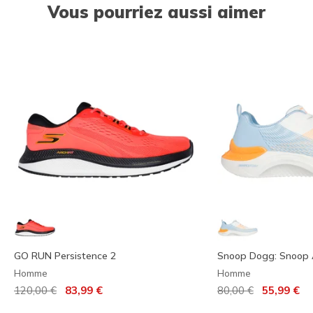
Vous pourriez aussi aimer
GO RUN Persistence 2
Snoop Dogg: Snoop 
Homme
Homme
Prix réduit de
à
Prix réduit de
à
120,00 €
83,99 €
80,00 €
55,99 €