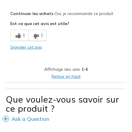
Le pour
Continuer les achats
Oui, je recommande ce produit
Attractive Design
Est-ce que cet avis est utile?
Comfortable
1
1
Les meilleures utilisations
Signaler cet avis
Casual Wear
Width
Feels true to width
Affichage des avis
1-6
Sizing
Feels true to size
Retour en haut
View On Shoes
Shoes are for Wearing
Que voulez-vous savoir sur
ce produit ?
Ask a Question