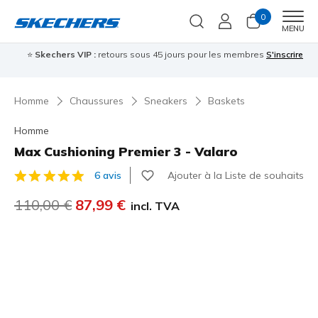
0
Men
MENU
⭐
Skechers VIP :
retours sous 45 jours pour les membres
S'inscrire
⭐

Homme
Chaussures
Sneakers
Baskets
Homme
Max Cushioning Premier 3 - Valaro
Ajouter à la Liste de souhaits
6 avis
Évaluation client 3,1 sur 5
Prix réduit de
110,00 €
à
87,99 €
incl. TVA