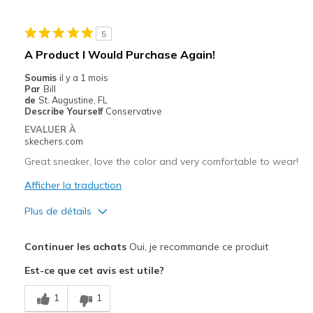
Stylish
5
Les meilleures utilisations
A Product I Would Purchase Again!
Casual Wear
Soumis
il y a 1 mois
Par
Bill
Special Occasions
de
St. Augustine, FL
Describe Yourself
Conservative
Travel
EVALUER À
skechers.com
Width
Feels true to width
Great sneaker, love the color and very comfortable to wear!
Sizing
Feels true to size
Afficher la traduction
View On Shoes
I'm Really Into Shoes
Plus de détails
Le pour
Continuer les achats
Oui, je recommande ce produit
Attractive Design
Est-ce que cet avis est utile?
Comfortable
1
1
Stylish