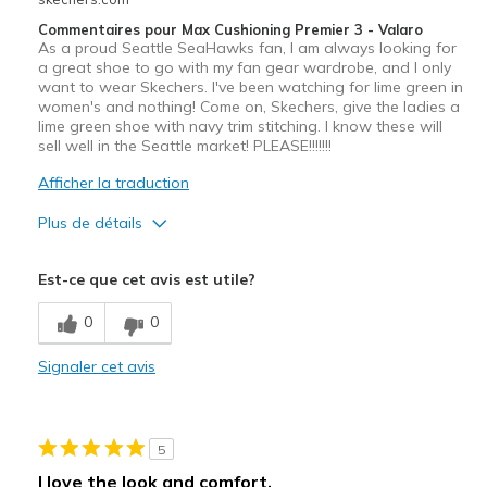
Commentaires pour Max Cushioning Premier 3 - Valaro
As a proud Seattle SeaHawks fan, I am always looking for
a great shoe to go with my fan gear wardrobe, and I only
want to wear Skechers. I've been watching for lime green in
women's and nothing! Come on, Skechers, give the ladies a
lime green shoe with navy trim stitching. I know these will
sell well in the Seattle market! PLEASE!!!!!!!
Afficher la traduction
Plus de détails
Le pour
Est-ce que cet avis est utile?
Attractive Design
0
0
Stylish
Signaler cet avis
Les meilleures utilisations
Casual Wear
5
View On Shoes
I'm Really Into Shoes
I love the look and comfort,