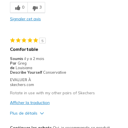
Breathe Well
0
3
Comfortable
Signaler cet avis
Stylish
Le contre
5
Wear Out Quickly
Comfortable
Les meilleures utilisations
Soumis
il y a 2 mois
Par
Greg
Casual Wear
de
Louisiana
Describe Yourself
Conservative
Width
Feels true to width
EVALUER À
Sizing
Feels true to size
skechers.com
View On Shoes
I'm Into Shoes
Rotate in use with my other pairs of Skechers
Afficher la traduction
Plus de détails
Le pour
Continuer les achats
Oui, je recommande ce produit