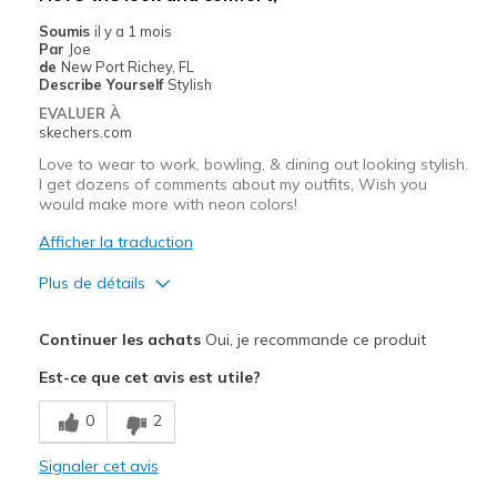
Soumis
il y a 1 mois
Par
Joe
de
New Port Richey, FL
Describe Yourself
Stylish
EVALUER À
skechers.com
Love to wear to work, bowling, & dining out looking stylish.
I get dozens of comments about my outfits, Wish you
would make more with neon colors!
Afficher la traduction
Plus de détails
Le pour
Continuer les achats
Oui, je recommande ce produit
Attractive Design
Est-ce que cet avis est utile?
Breathe Well
0
2
Comfortable
Signaler cet avis
Durable