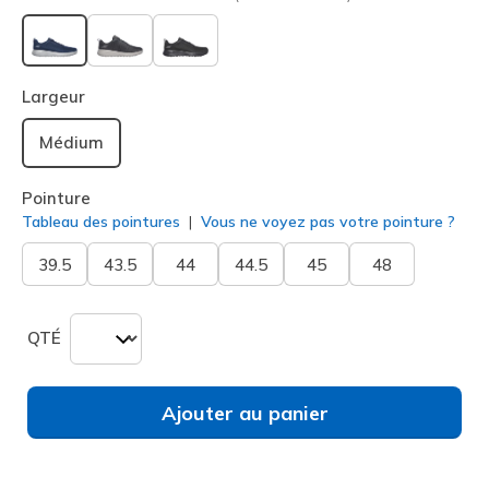
sélectionné
Largeur
Médium
Pointure
Tableau des pointures
Vous ne voyez pas votre pointure ?
39.5
43.5
44
44.5
45
48
QTÉ
Ajouter au panier