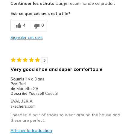
Continuer les achats
Oui, je recommande ce produit
Attractive Design
Est-ce que cet avis est utile?
Breathe Well
4
0
Comfortable
Signaler cet avis
Stylish
Les meilleures utilisations
5
Casual Wear
Very good shoe and super comfortable
Going Out
Soumis
il y a 3 ans
Par
Bud
Special Occasions
de
Marietta GA
Describe Yourself
Casual
Travel
EVALUER À
skechers.com
Width
Feels true to width
I needed a pair of shoes to wear around the house and
Sizing
Feels true to size
these are perfect.
View On Shoes
Shoes are for Wearing
Afficher la traduction