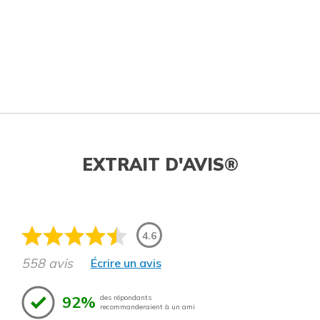
EXTRAIT D'AVIS®
4.6
558 avis
Écrire un avis
92%
des répondants
recommanderaient à un ami