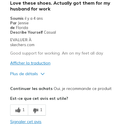
Love these shoes. Actually got them for my
Le contre
husband for work
NON
Soumis
il y a 4 ans
Par
Jennie
Les meilleures utilisations
de
Florida
Describe Yourself
Casual
Casual Wear
EVALUER À
skechers.com
Going Out
Good support for working. Am on my feet all day
Special Occasions
Afficher la traduction
Travel
Plus de détails
Width
Feels true to width
Le pour
Continuer les achats
Oui, je recommande ce produit
Sizing
Feels true to size
Breathe Well
View On Shoes
I'm Really Into Shoes
Est-ce que cet avis est utile?
Comfortable
1
1
Les meilleures utilisations
Signaler cet avis
Special Occasions