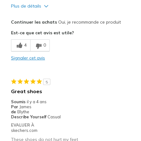
Plus de détails
Le pour
Continuer les achats
Oui, je recommande ce produit
Attractive Design
Est-ce que cet avis est utile?
Breathe Well
4
0
Comfortable
Signaler cet avis
Durable
Stylish
5
Les meilleures utilisations
Great shoes
Casual Wear
Soumis
il y a 4 ans
Par
James
Travel
de
Blythe
Describe Yourself
Casual
Width
Feels true to width
EVALUER À
skechers.com
Sizing
Feels true to size
View On Shoes
Shoes are for Wearing
These shoes do not hurt my feet