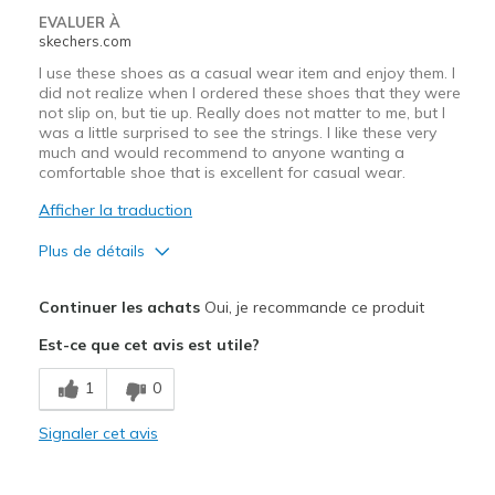
EVALUER À
skechers.com
I use these shoes as a casual wear item and enjoy them. I
did not realize when I ordered these shoes that they were
not slip on, but tie up. Really does not matter to me, but I
was a little surprised to see the strings. I like these very
much and would recommend to anyone wanting a
comfortable shoe that is excellent for casual wear.
Afficher la traduction
Plus de détails
Le pour
Continuer les achats
Oui, je recommande ce produit
Attractive Design
Est-ce que cet avis est utile?
Comfortable
1
0
Les meilleures utilisations
Signaler cet avis
Casual Wear
Width
Feels true to width