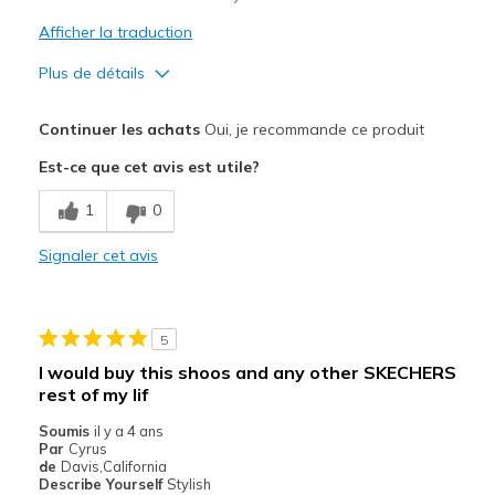
Afficher la traduction
Plus de détails
Le pour
Continuer les achats
Oui, je recommande ce produit
Comfortable
Est-ce que cet avis est utile?
Les meilleures utilisations
1
0
Casual Wear
Signaler cet avis
Going Out
Special Occasions
5
Width
Feels true to width
I would buy this shoos and any other SKECHERS
Sizing
Feels true to size
rest of my lif
Soumis
il y a 4 ans
Par
Cyrus
de
Davis,California
Describe Yourself
Stylish