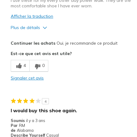
I use these for my every other day power walk. They are the
most comfortable shoe I have ever worn.
Afficher la traduction
Plus de détails
Le pour
Continuer les achats
Oui, je recommande ce produit
Attractive Design
Est-ce que cet avis est utile?
Breathe Well
4
0
Comfortable
Signaler cet avis
Les meilleures utilisations
Casual Wear
4
power walking
I would buy this shoe again.
Width
Feels true to width
Soumis
il y a 3 ans
Par
RM
Sizing
Feels true to size
de
Alabama
View On Shoes
Shoes are for Wearing
Describe Yourself
Casual