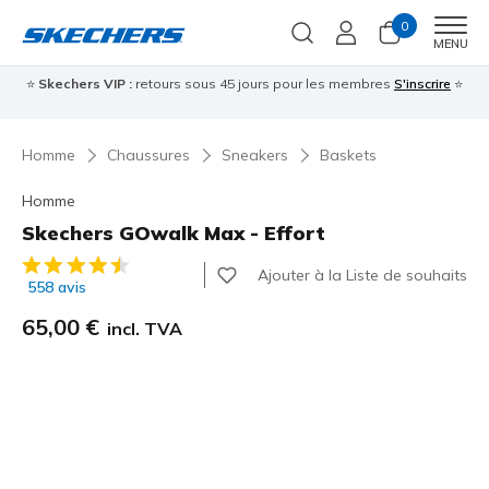
0
Men
MENU
⭐
Skechers VIP :
retours sous 45 jours pour les membres
S'inscrire
⭐

Homme
Chaussures
Sneakers
Baskets
Homme
Skechers GOwalk Max - Effort
Évaluation client 4,7 sur 5
Ajouter à la Liste de souhaits
558 avis
65,00 €
incl. TVA