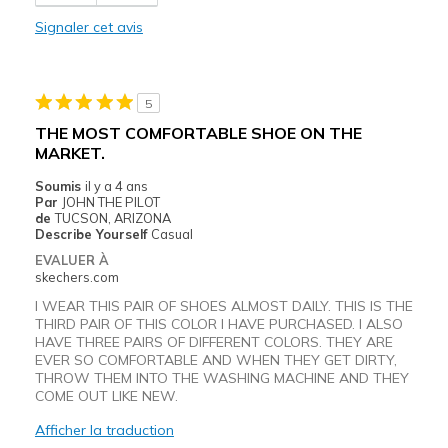
Stylish
Signaler cet avis
Les meilleures utilisations
Casual Wear
5
Width
Feels true to width
THE MOST COMFORTABLE SHOE ON THE
Sizing
Feels true to size
MARKET.
View On Shoes
Shoes are for Wearing
Soumis
il y a 4 ans
Par
JOHN THE PILOT
de
TUCSON, ARIZONA
Describe Yourself
Casual
EVALUER À
skechers.com
I WEAR THIS PAIR OF SHOES ALMOST DAILY. THIS IS THE
THIRD PAIR OF THIS COLOR I HAVE PURCHASED. I ALSO
HAVE THREE PAIRS OF DIFFERENT COLORS. THEY ARE
EVER SO COMFORTABLE AND WHEN THEY GET DIRTY,
THROW THEM INTO THE WASHING MACHINE AND THEY
COME OUT LIKE NEW.
Afficher la traduction