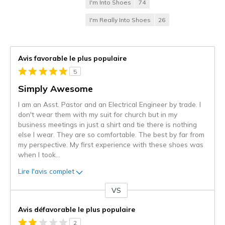
I'm Into Shoes
74
I'm Really Into Shoes
26
Avis favorable le plus populaire
5
Simply Awesome
I am an Asst. Pastor and an Electrical Engineer by trade. I
don't wear them with my suit for church but in my
business meetings in just a shirt and tie there is nothing
else I wear. They are so comfortable. The best by far from
my perspective. My first experience with these shoes was
when I took
...
Lire l'avis complet
VS
Coup
de
Avis défavorable le plus populaire
projecteur
2