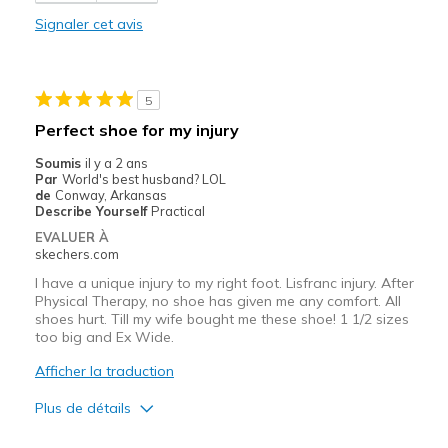
Les meilleures utilisations
Signaler cet avis
Casual Wear
Width
Feels true to width
5
Sizing
Feels true to size
Perfect shoe for my injury
View On Shoes
Shoes are for Wearing
Soumis
il y a 2 ans
Par
World's best husband? LOL
de
Conway, Arkansas
Describe Yourself
Practical
EVALUER À
skechers.com
I have a unique injury to my right foot. Lisfranc injury. After
Physical Therapy, no shoe has given me any comfort. All
shoes hurt. Till my wife bought me these shoe! 1 1/2 sizes
too big and Ex Wide.
Afficher la traduction
Plus de détails
Le pour