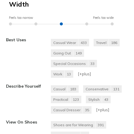
Width
Feels too narrow
Feels too wide
Best Uses
Casual Wear
433
Travel
186
Going Out
149
Special Occasions
33
[+
plus
]
Work
13
Describe Yourself
Casual
183
Conservative
131
Practical
123
Stylish
43
[+
plus
]
Casual Dresser
35
View On Shoes
Shoes are for Wearing
391