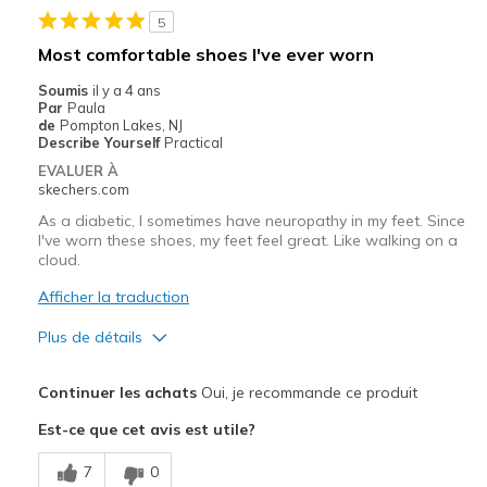
5
Sizing
Feels true to size
Most comfortable shoes I've ever worn
View On Shoes
Shoes are for Wearing
Soumis
il y a 4 ans
Par
Paula
de
Pompton Lakes, NJ
Describe Yourself
Practical
EVALUER À
skechers.com
As a diabetic, I sometimes have neuropathy in my feet. Since
I've worn these shoes, my feet feel great. Like walking on a
cloud.
Afficher la traduction
Plus de détails
Le pour
Continuer les achats
Oui, je recommande ce produit
Attractive Design
Est-ce que cet avis est utile?
Comfortable
7
0