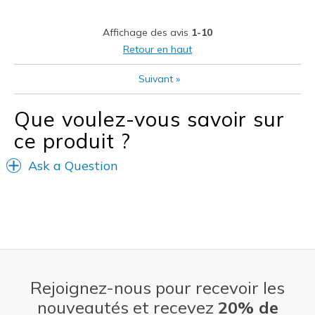
Work
Affichage des avis
1-10
Width
Feels true to width
Retour en haut
View On Shoes
Shoes are for Wearing
Suivant
»
Que voulez-vous savoir sur
ce produit ?
Ask a Question
Rejoignez-nous pour recevoir les
nouveautés et recevez
20% de