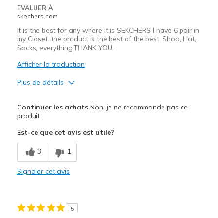
EVALUER À
skechers.com
It is the best for any where it is SEKCHERS I have 6 pair in
my Closet. the product is the best of the best. Shoo, Hat,
Socks, everything.THANK YOU.
Afficher la traduction
Plus de détails
Le pour
Continuer les achats
Non, je ne recommande pas ce
Attractive Design
produit
Est-ce que cet avis est utile?
Breathe Well
3
1
Comfortable
Durable
Signaler cet avis
Shiek
Stylish
5