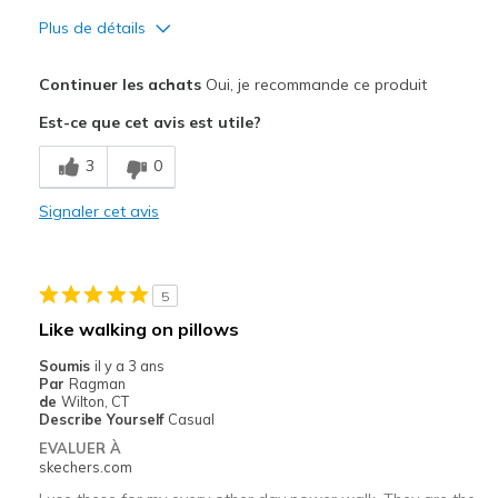
Plus de détails
Le pour
Continuer les achats
Oui, je recommande ce produit
Attractive Design
Est-ce que cet avis est utile?
Breathe Well
3
0
Comfortable
Signaler cet avis
Les meilleures utilisations
Casual Wear
5
Width
Feels true to width
Like walking on pillows
Sizing
Feels true to size
Soumis
il y a 3 ans
View On Shoes
Shoes are for Wearing
Par
Ragman
de
Wilton, CT
Describe Yourself
Casual
EVALUER À
skechers.com