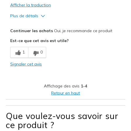
Afficher la traduction
Plus de détails
Le pour
Continuer les achats
Oui, je recommande ce produit
Attractive Design
Est-ce que cet avis est utile?
Breathe Well
1
0
Comfortable
Signaler cet avis
Durable
Stylish
Affichage des avis
1-4
Les meilleures utilisations
Retour en haut
Casual Wear
Going Out
Que voulez-vous savoir sur
ce produit ?
Travel