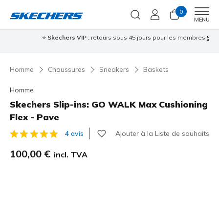
0
Men
MENU
⭐
Skechers VIP :
retours sous 45 jours pour les membres
S'inscrire
⭐

Homme
Chaussures
Sneakers
Baskets
Homme
Skechers Slip-ins: GO WALK Max Cushioning
Flex - Pave
Ajouter à la Liste de souhaits
4 avis
Évaluation client 5 sur 5
100,00 €
incl. TVA