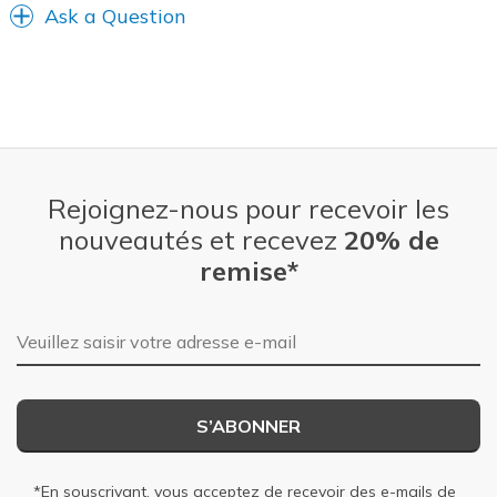
Ask a Question
Width
Feels true to width
Sizing
Feels true to size
View On Shoes
I'm Into Shoes
Rejoignez-nous pour recevoir les
nouveautés et recevez
20% de
remise*
Adresse e-mail
S’ABONNER
*En souscrivant, vous acceptez de recevoir des e-mails de