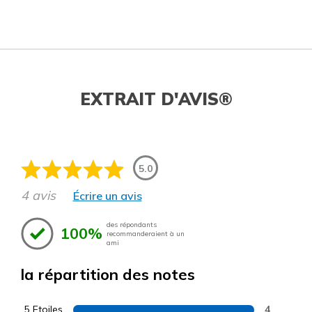
EXTRAIT D'AVIS®
5.0
4 avis
Écrire un avis
des répondants
100%
recommanderaient à un
ami
la répartition des notes
5 Etoiles
4