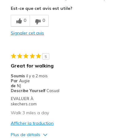
Attractive Design
Est-ce que cet avis est utile?
Comfortable
0
0
Les meilleures utilisations
Signaler cet avis
Casual Wear
Exercising
5
Width
Feels true to width
Great for walking
Sizing
Feels true to size
Soumis
il y a 2 mois
View On Shoes
I'm Into Shoes
Par
Augie
de
NJ
Describe Yourself
Casual
EVALUER À
skechers.com
Walk 3 miles a day
Afficher la traduction
Plus de détails