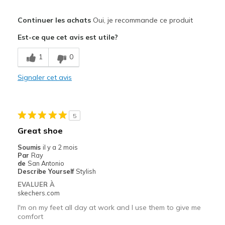
Le pour
Continuer les achats
Oui, je recommande ce produit
Attractive Design
Est-ce que cet avis est utile?
Breathe Well
1
0
Comfortable
Signaler cet avis
Durable
Stylish
5
Sizing
Feels true to size
Great shoe
Soumis
il y a 2 mois
Par
Ray
de
San Antonio
Describe Yourself
Stylish
EVALUER À
skechers.com
I'm on my feet all day at work and I use them to give me
comfort