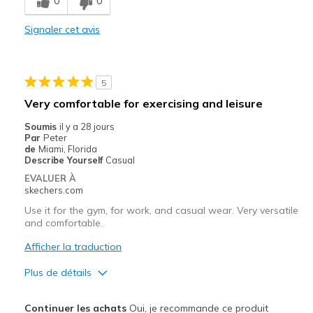
0
0
Les meilleures utilisations
Signaler cet avis
Casual Wear
Going Out
5
Travel
Very comfortable for exercising and leisure
View On Shoes
Shoes are for Wearing
Soumis
il y a 28 jours
Par
Peter
de
Miami, Florida
Describe Yourself
Casual
EVALUER À
skechers.com
Use it for the gym, for work, and casual wear. Very versatile
and comfortable.
Afficher la traduction
Plus de détails
Le pour
Continuer les achats
Oui, je recommande ce produit