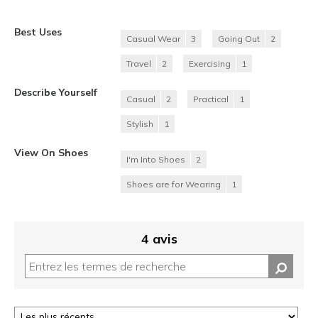
Best Uses
Casual Wear
3
Going Out
2
Travel
2
Exercising
1
Describe Yourself
Casual
2
Practical
1
Stylish
1
View On Shoes
I'm Into Shoes
2
Shoes are for Wearing
1
4 avis