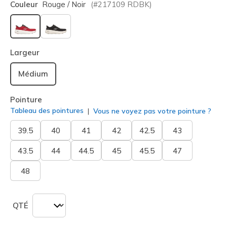
Couleur
Rouge / Noir
(#
217109
RDBK
)
sélectionné
Largeur
Médium
Pointure
Tableau des pointures
Vous ne voyez pas votre pointure ?
39.5
40
41
42
42.5
43
43.5
44
44.5
45
45.5
47
48
QTÉ