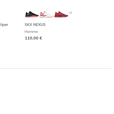
+5
Viper
SKX NEXUS
Skeche
Homme
Homm
110,00 €
145,0