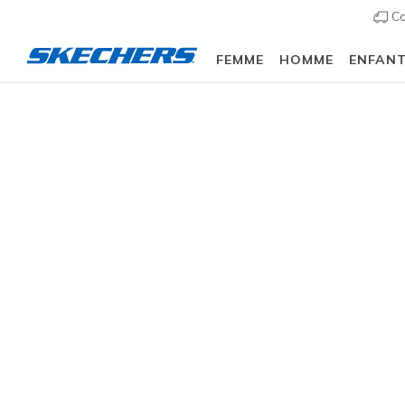
Co
FEMME
HOMME
ENFAN
Homme
Chaussures
Sneakers
Baskets