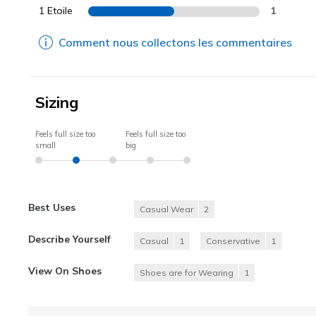
1 Etoile
1
Comment nous collectons les commentaires
Sizing
Feels full size too
Feels full size too
small
big
Best Uses
Casual Wear
2
Describe Yourself
Casual
1
Conservative
1
View On Shoes
Shoes are for Wearing
1