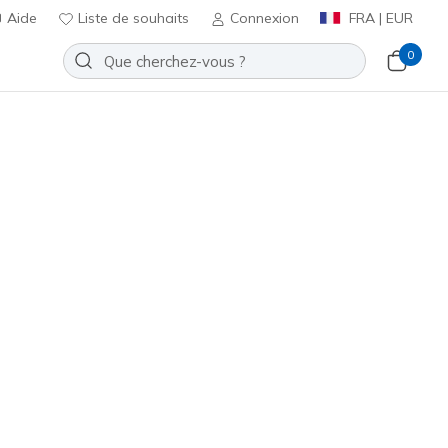
Aide
Liste de souhaits
Connexion
FRA | EUR
0
ue
Ajouter à la Liste de souhaits
 avis
t 3,1 sur 5
ncl. TVA
Bleu Clair
(#
253011
WLB
)