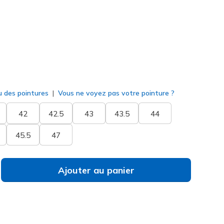
né
u des pointures
Vous ne voyez pas votre pointure ?
42
42.5
43
43.5
44
45.5
47
Ajouter au panier