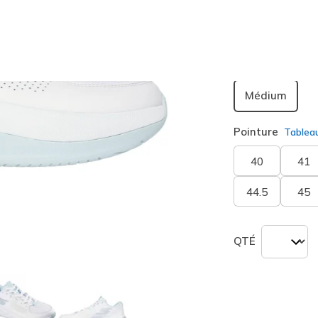
sélection
Largeur
Médium
Pointure
Tablea
40
41
44.5
45
QTÉ