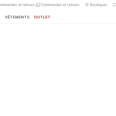
mmandes et retours
Commandes et retours
Boutiques
T
VÊTEMENTS
OUTLET
🎒 Guide de la rentrée scolaire :
ACHETER
Homme
SKX Leag
2
Évaluation clien
95,00 €
i
Couleur
Blanc / 