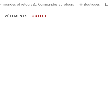
mmandes et retours
Commandes et retours
Boutiques
T
VÊTEMENTS
OUTLET
 Inscrivez-vous & profitez de la livraison gratuite à partir de 99 €
S'inscrire
…
Homme
Imperméable
Waterpro
3
Évaluation clien
120,00 
Couleur
Blanc / 