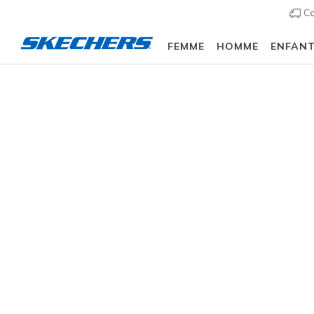
Co
FEMME
HOMME
ENFAN
🎁
Homme
Chaussures
Sneakers
Baskets