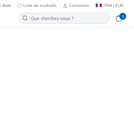
Aide
Liste de souhaits
Connexion
FRA | EUR
0
🎁
of: Max Run - Vorteza
Ajouter à la Liste de souhaits
4 avis
t 5 sur 5
€
incl. TVA
Gris Anthracite
(#
221003
WCC
)