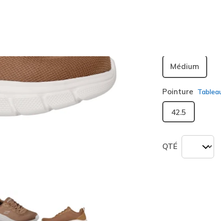
sélection
Largeur
Médium
Pointure
Tablea
42.5
QTÉ