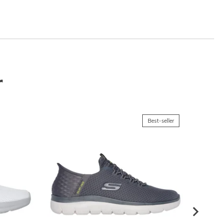
r
Best-seller