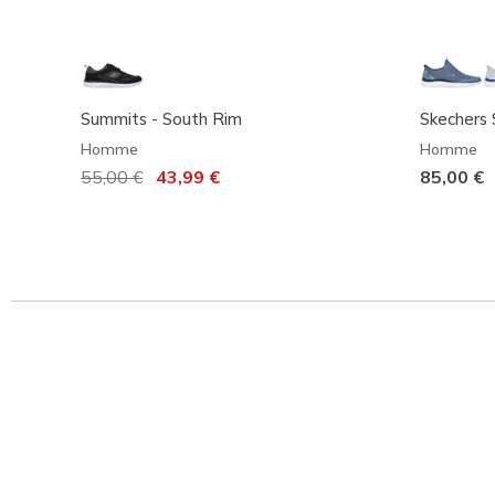
Summits - South Rim
Skechers 
Homme
Homme
Prix réduit de
55,00 €
à
43,99 €
85,00 €