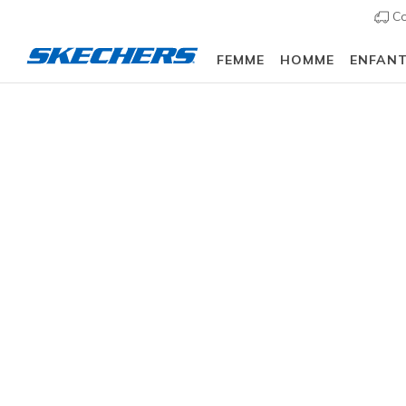
Co
FEMME
HOMME
ENFAN
Homme
Chaussures
Sneakers
Chaussures d