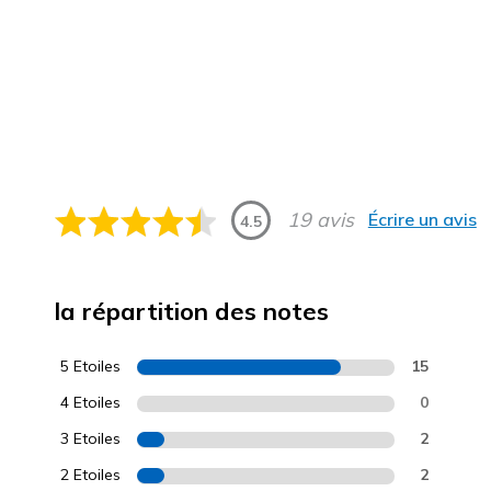
19 avis
Écrire un avis
4.5
la répartition des notes
5 Etoiles
15
4 Etoiles
0
3 Etoiles
2
2 Etoiles
2