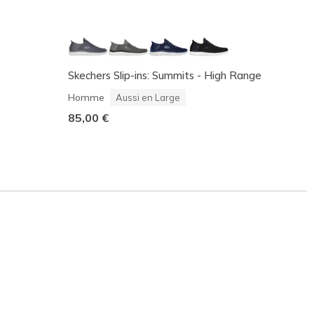
Skechers Slip-ins: Summits - High Range
BOBS S
Homm
Homme
Aussi en Large
65,00
85,00 €