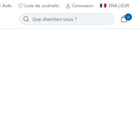
Aide
Liste de souhaits
Connexion
FRA | EUR
0
t B Flex - Icy Edge
Ajouter à la Liste de souhaits
9 avis
t 4,3 sur 5
ncl. TVA
ne
(#
118109
CSNT
)