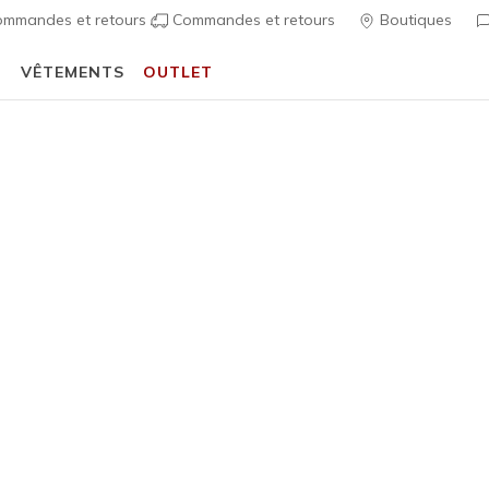
mmandes et retours
Commandes et retours
Boutiques
T
VÊTEMENTS
OUTLET
⭐
Skechers VIP :
retours sous 45 jours pour les membres
S'inscrire
⭐
écontractées
Homme
BOBS Spor
1
Évaluation clien
60,00 €
i
Couleur
Châtaig