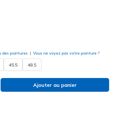
né
u des pointures
Vous ne voyez pas votre pointure ?
45.5
48.5
Ajouter au panier