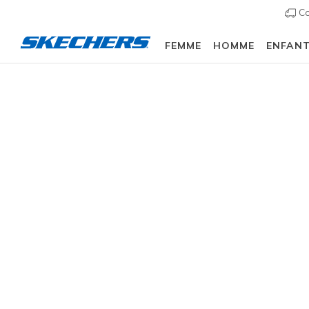
Co
FEMME
HOMME
ENFAN
Homme
Chaussures
Sneakers
Chaussures d