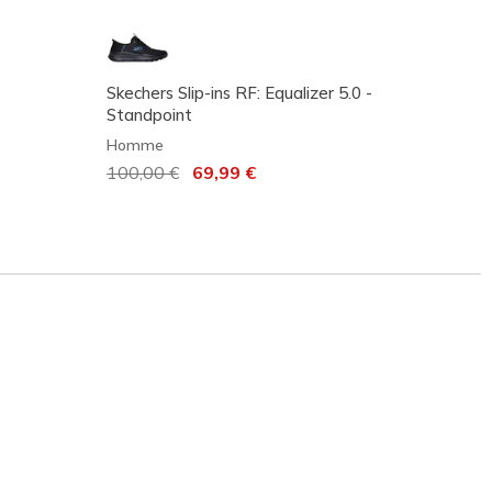
Skechers Slip-ins RF: Equalizer 5.0 -
Flex A
Standpoint
Homm
Homme
Prix r
85,00
Prix réduit de
100,00 €
à
69,99 €