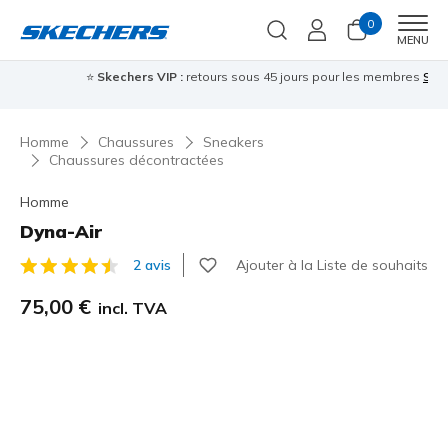
0
Men
MENU
⭐
Skechers VIP :
retours sous 45 jours pour les membres
S'inscrire
⭐

Homme
Chaussures
Sneakers
Chaussures décontractées
Homme
Dyna-Air
Ajouter à la Liste de souhaits
2 avis
Évaluation client 3,9 sur 5
75,00 €
incl. TVA