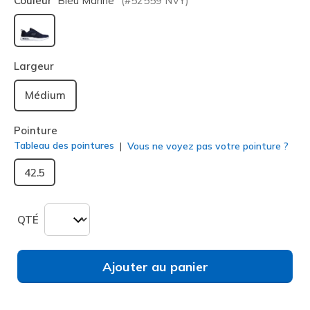
Couleur
Bleu Marine
(#
52559
NVY
)
sélectionné
Largeur
Médium
Pointure
Tableau des pointures
Vous ne voyez pas votre pointure ?
42.5
QTÉ
Ajouter au panier