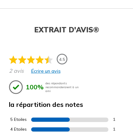
EXTRAIT D'AVIS®
4.5
2 avis
Écrire un avis
des répondants
100%
recommanderaient à un
ami
la répartition des notes
5 Etoiles
1
4 Etoiles
1