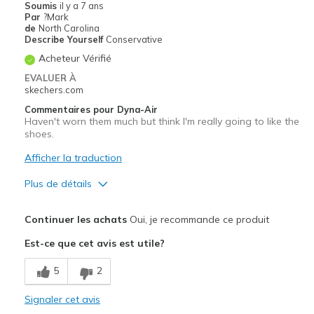
Soumis
il y a 7 ans
Par
?Mark
de
North Carolina
Describe Yourself
Conservative
Acheteur Vérifié
EVALUER À
skechers.com
Commentaires pour Dyna-Air
Haven't worn them much but think I'm really going to like the
shoes.
Afficher la traduction
Plus de détails
Le pour
Continuer les achats
Oui, je recommande ce produit
Comfortable
Est-ce que cet avis est utile?
Stylish
5
2
Les meilleures utilisations
Signaler cet avis
Casual Wear