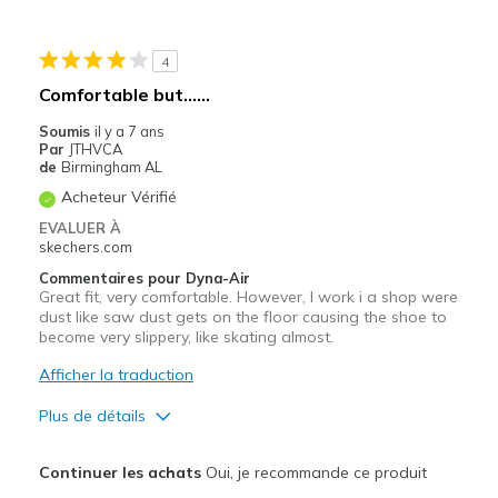
Width
Feels true to width
4
Sizing
Feels true to size
Comfortable but......
View On Shoes
Shoes are for Wearing
Soumis
il y a 7 ans
Par
JTHVCA
de
Birmingham AL
Acheteur Vérifié
EVALUER À
skechers.com
Commentaires pour Dyna-Air
Great fit, very comfortable. However, I work i a shop were
dust like saw dust gets on the floor causing the shoe to
become very slippery, like skating almost.
Afficher la traduction
Plus de détails
Le pour
Continuer les achats
Oui, je recommande ce produit
Comfortable