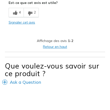
Est-ce que cet avis est utile?
Width
Feels true to width
4
2
Sizing
Feels true to size
View On Shoes
Shoes are for Wearing
Signaler cet avis
Affichage des avis
1-2
Retour en haut
Que voulez-vous savoir sur
ce produit ?
Ask a Question