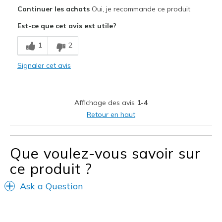
Le pour
Continuer les achats
Oui, je recommande ce produit
Attractive Design
Est-ce que cet avis est utile?
Breathe Well
1
2
Comfortable
Signaler cet avis
Durable
Stylish
Affichage des avis
1-4
slip-on is negated
Retour en haut
Les meilleures utilisations
Casual Wear
Que voulez-vous savoir sur
ce produit ?
Travel
Ask a Question
Sizing
Feels true to size
View On Shoes
Shoes are for Wearing