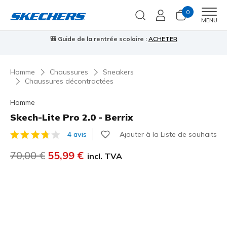
0
Men
MENU
⭐
Skechers VIP :
retours sous 45 jours pour les membres
S'inscrire
⭐

…
Homme
Chaussures
Sneakers
Chaussures décontractées
Homme
Skech-Lite Pro 2.0 - Berrix
Ajouter à la Liste de souhaits
4 avis
Évaluation client 4 sur 5
Prix réduit de
70,00 €
à
55,99 €
incl. TVA