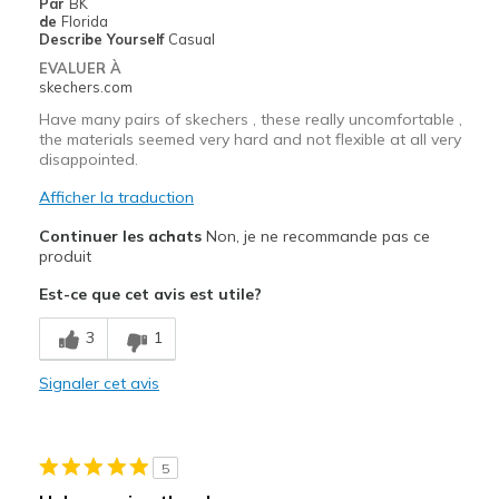
Par
BK
de
Florida
Describe Yourself
Casual
EVALUER À
skechers.com
Have many pairs of skechers , these really uncomfortable ,
the materials seemed very hard and not flexible at all very
disappointed.
Afficher la traduction
Continuer les achats
Non, je ne recommande pas ce
produit
Est-ce que cet avis est utile?
3
1
Signaler cet avis
5