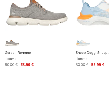
Garza - Romano
Snoop Dogg: Snoop 
Homme
Homme
Prix réduit de
à
Prix réduit de
à
80,00 €
63,99 €
80,00 €
55,99 €