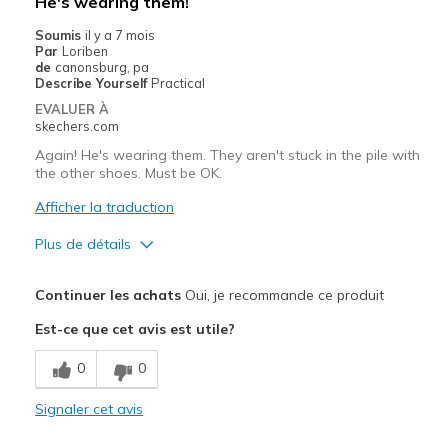
He's wearing them!
Soumis
il y a 7 mois
Par
Loriben
de
canonsburg, pa
Describe Yourself
Practical
EVALUER À
skechers.com
Again! He's wearing them. They aren't stuck in the pile with
the other shoes. Must be OK.
Afficher la traduction
Plus de détails
Le pour
Continuer les achats
Oui, je recommande ce produit
Attractive Design
Est-ce que cet avis est utile?
Breathe Well
0
0
Comfortable
Signaler cet avis
Durable