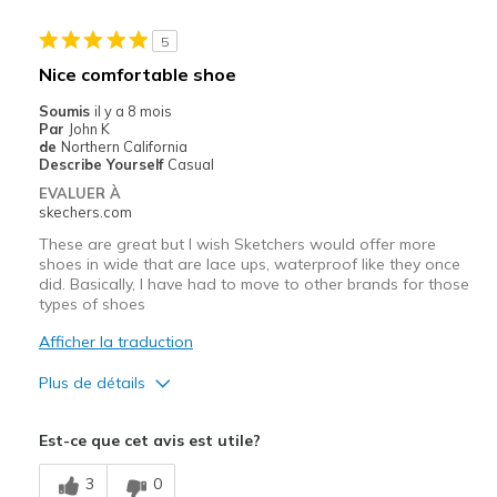
Les meilleures utilisations
5
Casual Wear
Nice comfortable shoe
Width
Feels true to width
Soumis
il y a 8 mois
Par
John K
Sizing
Feels true to size
de
Northern California
View On Shoes
Shoes are for Wearing
Describe Yourself
Casual
EVALUER À
skechers.com
These are great but I wish Sketchers would offer more
shoes in wide that are lace ups, waterproof like they once
did. Basically, I have had to move to other brands for those
types of shoes
Afficher la traduction
Plus de détails
Le pour
Est-ce que cet avis est utile?
Attractive Design
3
0