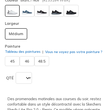
Couleur
Blanc / Noir
(#
233184
WBK
)
sélectionné
Largeur
Médium
Pointure
Tableau des pointures
Vous ne voyez pas votre pointure ?
45
46
48.5
QTÉ
Des promenades matinales aux courses du soir, restez
confortable dans un style décontracté avec la Skechers
Skech-Lite Pro 2.0 - Berrix. Ce modèle végan présente