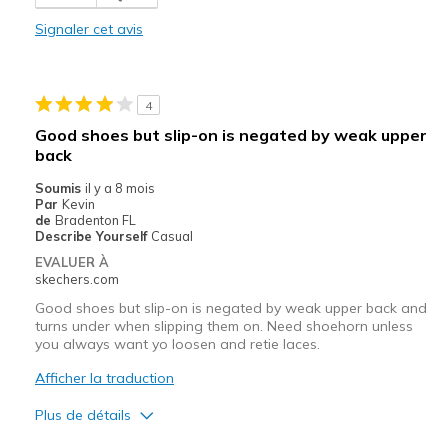
Comfortable
Signaler cet avis
Stylish
Les meilleures utilisations
4
Casual Wear
Good shoes but slip-on is negated by weak upper
Travel
back
Soumis
il y a 8 mois
Sizing
Feels true to size
Par
Kevin
View On Shoes
Shoes are for Wearing
de
Bradenton FL
Describe Yourself
Casual
EVALUER À
skechers.com
Good shoes but slip-on is negated by weak upper back and
turns under when slipping them on. Need shoehorn unless
you always want yo loosen and retie laces.
Afficher la traduction
Plus de détails