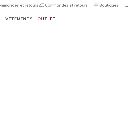
mmandes et retours
Commandes et retours
Boutiques
T
VÊTEMENTS
OUTLET
⭐
Skechers VIP :
retours sous 45 jours pour les membres
S'inscrire
⭐
écontractées
Homme
Skechers 
A
Évaluation clien
110,00 
Couleur
Bleu Ma