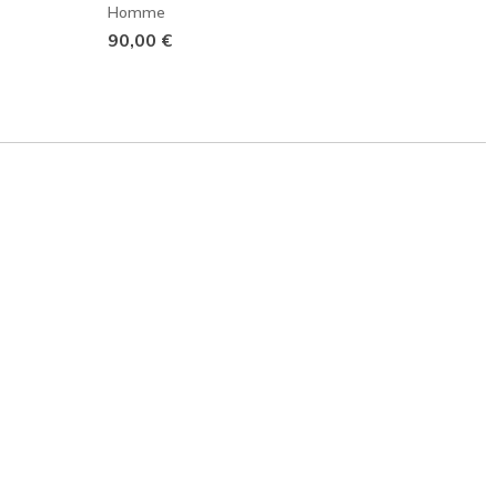
Homme
120,0
90,00 €