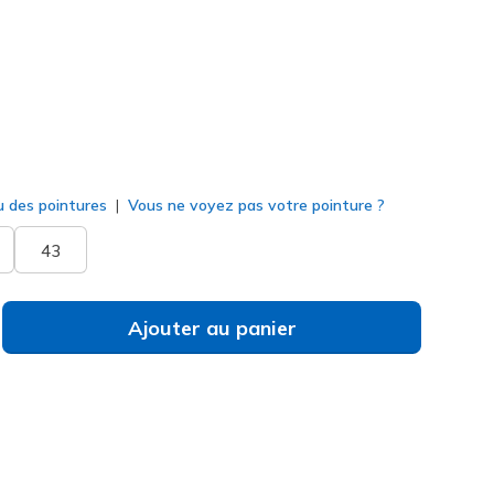
né
u des pointures
Vous ne voyez pas votre pointure ?
43
Ajouter au panier