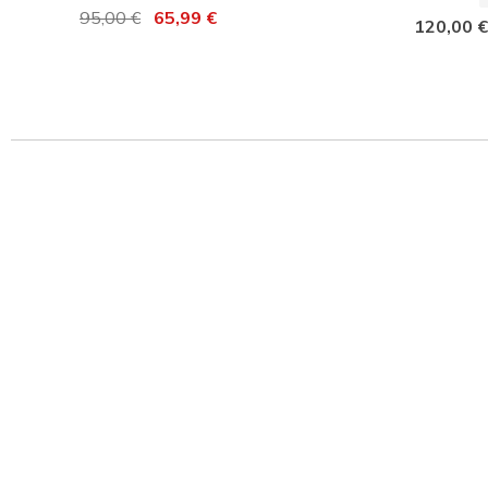
Prix réduit de
95,00 €
à
65,99 €
120,00 €