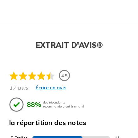
EXTRAIT D'AVIS®
4.5
17 avis
Écrire un avis
88%
des répondants
recommanderaient à un ami
la répartition des notes
5 Etoiles
11