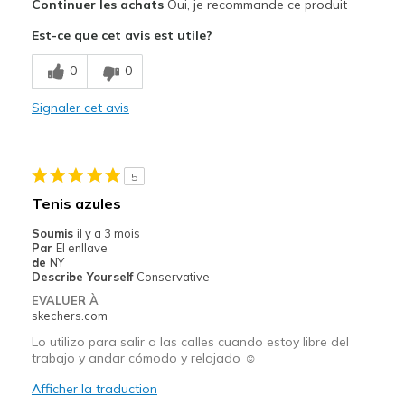
Continuer les achats
Oui, je recommande ce produit
Attractive Design
Est-ce que cet avis est utile?
Breathe Well
0
0
Comfortable
Signaler cet avis
Stylish
Le contre
5
Need Break In
Tenis azules
Les meilleures utilisations
Soumis
il y a 3 mois
Par
El enllave
Casual Wear
de
NY
Describe Yourself
Conservative
Width
Feels true to width
EVALUER À
Sizing
Feels half size too big
skechers.com
View On Shoes
Shoes are for Wearing
Lo utilizo para salir a las calles cuando estoy libre del
trabajo y andar cómodo y relajado ☺️
Afficher la traduction