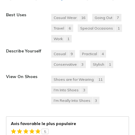
Best Uses
Casual Wear
16
Going Out
7
Travel
6
Special Occasions
1
Work
1
Describe Yourself
Casual
9
Practical
4
Conservative
3
Stylish
1
View On Shoes
Shoes are for Wearing
11
I'm Into Shoes
3
I'm Really Into Shoes
3
Avis favorable le plus populaire
5