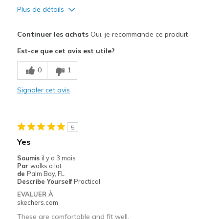
Plus de détails
Le pour
Continuer les achats
Oui, je recommande ce produit
Attractive Design
Est-ce que cet avis est utile?
Breathe Well
0
1
Comfortable
Signaler cet avis
Durable
Stylish
5
Les meilleures utilisations
Yes
Casual Wear
Soumis
il y a 3 mois
Par
walks a lot
Going Out
de
Palm Bay, FL
Describe Yourself
Practical
Travel
EVALUER À
skechers.com
Width
Feels true to width
These are comfortable and fit well.