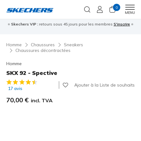
0
Men
MENU
⭐
Skechers VIP :
retours sous 45 jours pour les membres
S'inscrire
⭐

Homme
Chaussures
Sneakers
Chaussures décontractées
Homme
SKX 92 - Spective
Évaluation client 3,4 sur 5
Ajouter à la Liste de souhaits
17 avis
70,00 €
incl. TVA