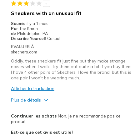
3
Sizing
Feels true to size
Sneakers with an unusual fit
View On Shoes
I'm Into Shoes
Soumis
il y a 1 mois
Par
The Kman
de
Philadelphia, PA
Describe Yourself
Casual
EVALUER À
skechers.com
Oddly, these sneakers fit just fine but they make strange
noises when I walk. Try them out quite a bit if you buy them.
I have 4 other pairs of Skechers, I love the brand, but this is
one pair I won't be wearing much.
Afficher la traduction
Plus de détails
Le pour
Continuer les achats
Non, je ne recommande pas ce
Attractive Design
produit
Est-ce que cet avis est utile?
Comfortable