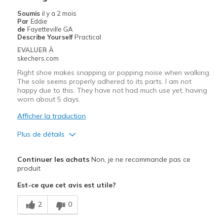
Soumis
il y a 2 mois
Par
Eddie
de
Fayetteville GA
Describe Yourself
Practical
EVALUER À
skechers.com
Right shoe makes snapping or popping noise when walking.
The sole seems properly adhered to its parts. I am not
happy due to this. They have not had much use yet, having
worn about 5 days.
Afficher la traduction
Plus de détails
Le pour
Continuer les achats
Non, je ne recommande pas ce
Attractive Design
produit
Est-ce que cet avis est utile?
Breathe Well
2
0
Comfortable