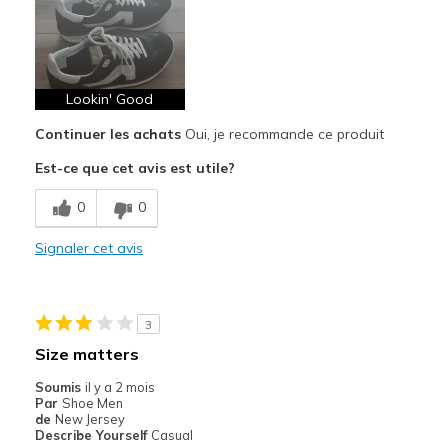
Attractive Design
Comfortable
Stylish
Lookin' Good
Continuer les achats
Oui, je recommande ce produit
Les meilleures utilisations
Est-ce que cet avis est utile?
Casual Wear
0
0
Going Out
Signaler cet avis
Width
Feels true to width
Sizing
Feels true to size
View On Shoes
Shoes are for Wearing
3
Size matters
Soumis
il y a 2 mois
Par
Shoe Men
de
New Jersey
Describe Yourself
Casual