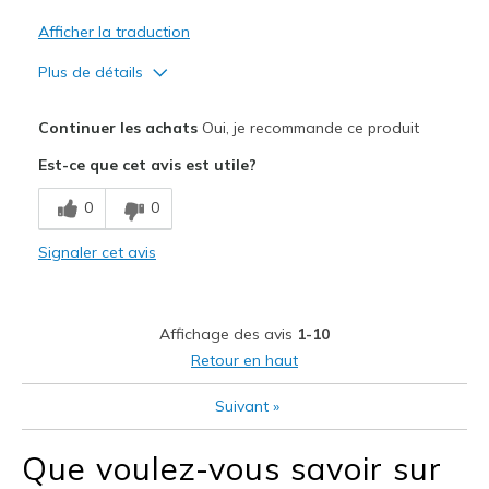
Sizing
Feels true to size
Afficher la traduction
View On Shoes
I'm Really Into Shoes
Plus de détails
Le pour
Continuer les achats
Oui, je recommande ce produit
Comfortable
Est-ce que cet avis est utile?
Les meilleures utilisations
0
0
Casual Wear
Signaler cet avis
Width
Feels true to width
Sizing
Feels true to size
View On Shoes
Shoes are for Wearing
Affichage des avis
1-10
Retour en haut
Suivant
»
Que voulez-vous savoir sur