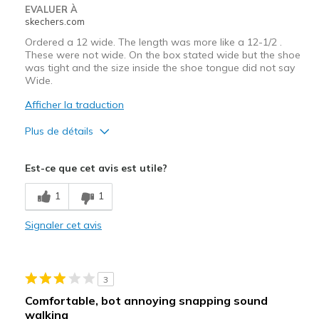
EVALUER À
skechers.com
Ordered a 12 wide. The length was more like a 12-1/2 .
These were not wide. On the box stated wide but the shoe
was tight and the size inside the shoe tongue did not say
Wide.
Afficher la traduction
Plus de détails
Le pour
Est-ce que cet avis est utile?
Attractive Design
1
1
Breathe Well
Signaler cet avis
Comfortable
Width
Feels too narrow
3
Sizing
Feels half size too big
View On Shoes
I'm Really Into Shoes
Comfortable, bot annoying snapping sound
walking