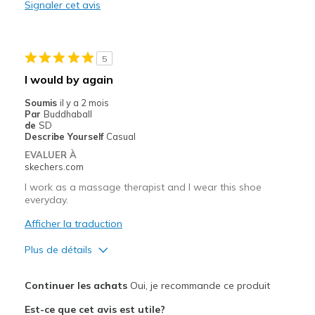
Stylish
Signaler cet avis
Les meilleures utilisations
Casual Wear
5
I would by again
Going Out
Soumis
il y a 2 mois
Width
Feels true to width
Par
Buddhaball
de
SD
Sizing
Feels true to size
Describe Yourself
Casual
View On Shoes
Shoes are for Wearing
EVALUER À
skechers.com
I work as a massage therapist and I wear this shoe
everyday.
Afficher la traduction
Plus de détails
Le pour
Continuer les achats
Oui, je recommande ce produit
Attractive Design
Est-ce que cet avis est utile?