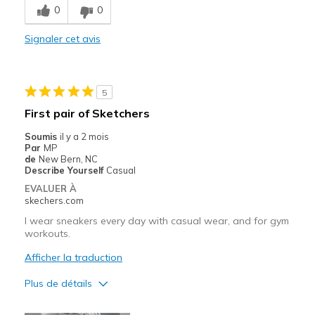
0
0
Les meilleures utilisations
Casual Wear
Signaler cet avis
Width
Feels true to width
Sizing
Feels true to size
5
View On Shoes
I'm Really Into Shoes
First pair of Sketchers
Soumis
il y a 2 mois
Par
MP
de
New Bern, NC
Describe Yourself
Casual
EVALUER À
skechers.com
I wear sneakers every day with casual wear, and for gym
workouts.
Afficher la traduction
Plus de détails
Le pour