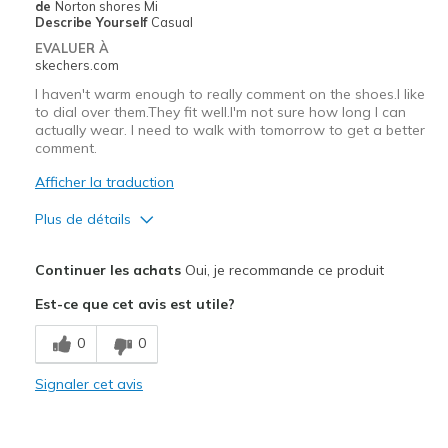
de
Norton shores Mi
Describe Yourself
Casual
Special Occasions
EVALUER À
skechers.com
Travel
I haven't warm enough to really comment on the shoes.I like
to dial over them.They fit well.I'm not sure how long I can
Width
Feels true to width
actually wear. I need to walk with tomorrow to get a better
Sizing
Feels true to size
comment.
View On Shoes
Shoes are for Wearing
Afficher la traduction
Plus de détails
Le pour
Continuer les achats
Oui, je recommande ce produit
Attractive Design
Est-ce que cet avis est utile?
Stylish
0
0
Les meilleures utilisations
Signaler cet avis
Casual Wear
Width
Feels true to width