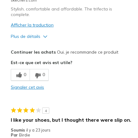
Stylish, comfortable and affordable. The trifecta is
complete.
Afficher la traduction
Plus de détails
Le pour
Continuer les achats
Oui, je recommande ce produit
Attractive Design
Est-ce que cet avis est utile?
Breathe Well
0
0
Comfortable
Signaler cet avis
Durable
Stylish
4
Les meilleures utilisations
I like your shoes, but I thought there were slip on.
Casual Wear
Soumis
il y a 23 jours
Par
Birdie
Going Out