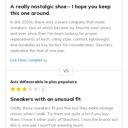
A really nostalgic shoe-- I hope you keep
this one around.
In the 2010s, there was a jeans company that made
sneakers, two of which became my favorite ever shoes,
and ever since then I've been looking for proper
replacements of each, citing style, comfort, lightweight,
and durability as key factors for consideration. Skechers
replicated the feel of one pair
...
Lire l'avis complet
VS
Coup
de
Avis défavorable le plus populaire
projecteur
3
sur
les
Sneakers with an unusual fit
critiques
Oddly, these sneakers fit just fine but they make strange
noises when I walk. Try them out quite a bit if you buy
them. I have 4 other pairs of Skechers, I love the brand, but
this is one pair I won't be wearing much.