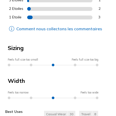
2 Etoiles
2
1 Etoile
3
Comment nous collectons les commentaires
Sizing
Feels full size too small
Feels full size too big
Width
Feels too narrow
Feels too wide
Best Uses
Casual Wear
30
Travel
8