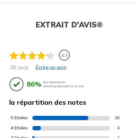
EXTRAIT D'AVIS®
4.3
36 avis
Écrire un avis
86%
des répondants
recommanderaient à un ami
la répartition des notes
5 Etoiles
26
4 Etoiles
4
3 Etoiles
1