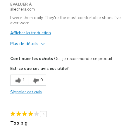
EVALUER À
skechers.com
I wear them daily. They're the most comfortable shoes I've
ever worn.
Afficher la traduction
Plus de détails
Le pour
Continuer les achats
Oui, je recommande ce produit
Attractive Design
Est-ce que cet avis est utile?
Breathe Well
1
0
Comfortable
Signaler cet avis
Durable
Le contre
4
None
Too big
Les meilleures utilisations