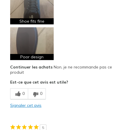
Sizing
Feels true to size
View On Shoes
Shoes are for Wearing
Shoe fits fine
Poor design
Continuer les achats
Non, je ne recommande pas ce
produit
Est-ce que cet avis est utile?
0
0
Signaler cet avis
5