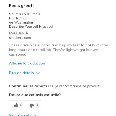
Feels great!
Soumis
il y a 1 mois
Par
Nathan
de
Washington
Describe Yourself
Practical
EVALUER À
skechers.com
These have nice support and help my feet to not hurt after
long hours at a retail job. They're lightweight but well
cushioned.
Afficher la traduction
Plus de détails
Le pour
Continuer les achats
Oui, je recommande ce produit
Attractive Design
Est-ce que cet avis est utile?
Breathe Well
0
0
Comfortable
Signaler cet avis