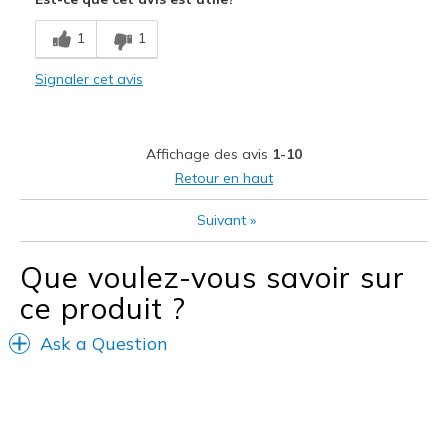
Breathe Well
1
1
Comfortable
Signaler cet avis
Stylish
Les meilleures utilisations
Affichage des avis
1-10
Casual Wear
Retour en haut
Work
Suivant
»
Sizing
Feels true to size
Que voulez-vous savoir sur
View On Shoes
Shoes are for Wearing
ce produit ?
Ask a Question