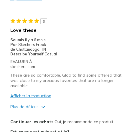
Les meilleures utilisations
Casual Wear
5
Travel
Love these
Width
Feels true to width
Soumis
il y a 6 mois
Par
Skechers Freak
Sizing
Feels true to size
de
Chattanooga, TN
View On Shoes
Shoes are for Wearing
Describe Yourself
Casual
EVALUER À
skechers.com
These are so comfortable. Glad to find some offered that
was close to my precious favorites that are no longer
available.
Afficher la traduction
Plus de détails
Le pour
Continuer les achats
Oui, je recommande ce produit
Attractive Design
Est-ce que cet avis est utile?