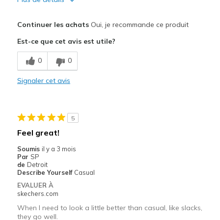
Le pour
Continuer les achats
Oui, je recommande ce produit
Comfortable
Est-ce que cet avis est utile?
Les meilleures utilisations
0
0
Casual Wear
Signaler cet avis
Width
Feels true to width
Sizing
Feels true to size
View On Shoes
Shoes are for Wearing
5
Feel great!
Soumis
il y a 3 mois
Par
SP
de
Detroit
Describe Yourself
Casual
EVALUER À
skechers.com
When I need to look a little better than casual, like slacks,
they go well.