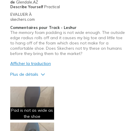
de
Glendale,AZ
Describe Yourself
Practical
EVALUER À
skechers.com
Commentaires pour Track - Leshur
The memory foam padding is not wide enough. The outside
edge radius rolls off and it causes my big toe and little toe
to hang off of the foam which does not make for a
comfortable shoe. Does Skechers not try these on humans
before they bring them to the market?
Afficher la traduction
Plus de détails
Le contre
Poor Cushioning
Les meilleures utilisations
Pad is not as wide as
Casual Wear
the shoe
Width
Feels true to width