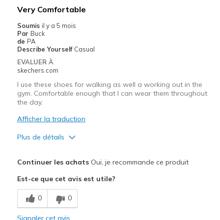
Driving a car with a clutch
Very Comfortable
Sizing
Feels half size too big
Soumis
il y a 5 mois
Par
Buck
View On Shoes
Shoes are for Wearing
de
PA
Describe Yourself
Casual
EVALUER À
skechers.com
I use these shoes for walking as well a working out in the
gym. Comfortable enough that I can wear them throughout
the day.
Afficher la traduction
Plus de détails
Le pour
Continuer les achats
Oui, je recommande ce produit
Attractive Design
Est-ce que cet avis est utile?
Comfortable
0
0
Durable
Signaler cet avis