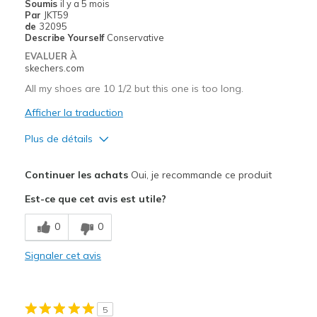
Soumis
il y a 5 mois
Par
JKT59
Casual Wear
de
32095
Describe Yourself
Conservative
Width
Feels true to width
EVALUER À
Sizing
Feels full size too small
skechers.com
View On Shoes
Shoes are for Wearing
All my shoes are 10 1/2 but this one is too long.
Afficher la traduction
Plus de détails
Le pour
Continuer les achats
Oui, je recommande ce produit
Attractive Design
Est-ce que cet avis est utile?
Comfortable
0
0
Stylish
Signaler cet avis
Les meilleures utilisations
Casual Wear
5