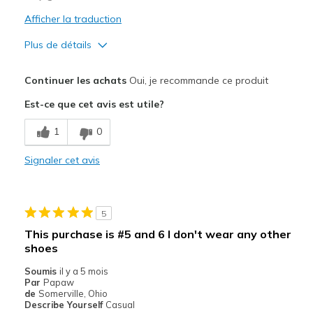
Afficher la traduction
Plus de détails
Le pour
Continuer les achats
Oui, je recommande ce produit
Attractive Design
Est-ce que cet avis est utile?
Breathe Well
1
0
Comfortable
Signaler cet avis
Stylish
Les meilleures utilisations
5
Casual Wear
This purchase is #5 and 6 I don't wear any other
shoes
Width
Feels true to width
Sizing
Feels true to size
Soumis
il y a 5 mois
Par
Papaw
View On Shoes
I'm Really Into Shoes
de
Somerville, Ohio
Describe Yourself
Casual