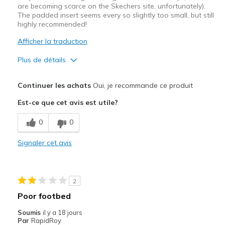
are becoming scarce on the Skechers site, unfortunately).
The padded insert seems every so slightly too small, but still
highly recommended!
Afficher la traduction
Plus de détails
Le pour
Continuer les achats
Oui, je recommande ce produit
Breathe Well
Est-ce que cet avis est utile?
Comfortable
0
0
Lace up
Signaler cet avis
Les meilleures utilisations
Casual Wear
2
Travel
Poor footbed
Width
Feels true to width
Soumis
il y a 18 jours
Par
RapidRoy
Sizing
Feels half size too big