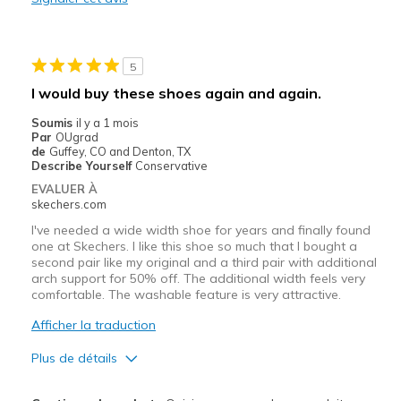
Durable
Stylish
5
Width
Feels true to width
I would buy these shoes again and again.
Sizing
Feels true to size
Soumis
il y a 1 mois
View On Shoes
Shoes are for Wearing
Par
OUgrad
de
Guffey, CO and Denton, TX
Describe Yourself
Conservative
EVALUER À
skechers.com
I've needed a wide width shoe for years and finally found
one at Skechers. I like this shoe so much that I bought a
second pair like my original and a third pair with additional
arch support for 50% off. The additional width feels very
comfortable. The washable feature is very attractive.
Afficher la traduction
Plus de détails
Le pour