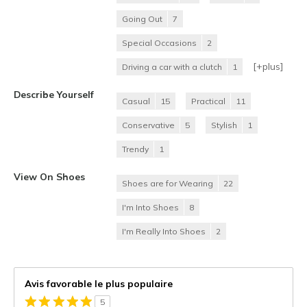
Going Out
7
Special Occasions
2
[+
plus
]
Driving a car with a clutch
1
Describe Yourself
Casual
15
Practical
11
Conservative
5
Stylish
1
Trendy
1
View On Shoes
Shoes are for Wearing
22
I'm Into Shoes
8
I'm Really Into Shoes
2
Avis favorable le plus populaire
5