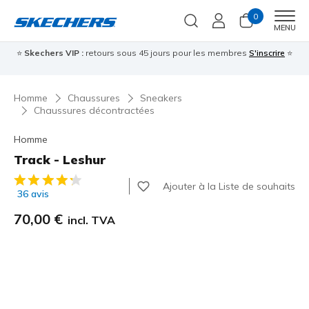
0
Men
MENU
⭐
Skechers VIP :
retours sous 45 jours pour les membres
S'inscrire
⭐

Homme
Chaussures
Sneakers
Chaussures décontractées
Homme
Track - Leshur
Évaluation client 3,6 sur 5
Ajouter à la Liste de souhaits
36 avis
70,00 €
incl. TVA