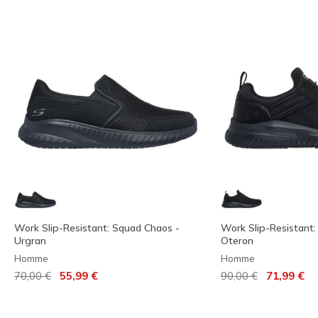
Work Slip-Resistant: Squad Chaos -
Work Slip-Resistant: 
Urgran
Oteron
Homme
Homme
Prix réduit de
à
Prix réduit de
à
70,00 €
55,99 €
90,00 €
71,99 €