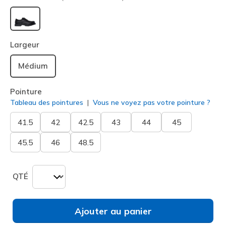
sélectionné
Largeur
Médium
Pointure
Tableau des pointures
Vous ne voyez pas votre pointure ?
41.5
42
42.5
43
44
45
45.5
46
48.5
QTÉ
Ajouter au panier