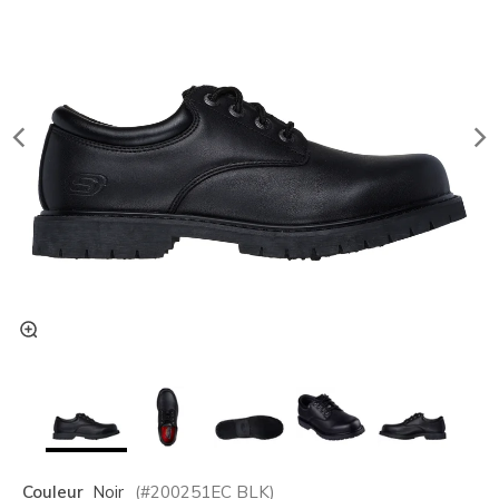
Couleur
Noir
(#
200251EC
BLK
)