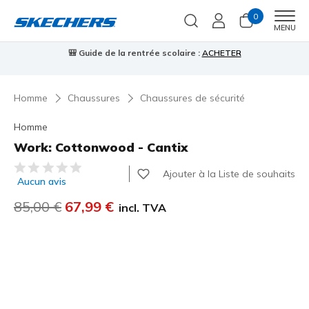
0
Men
MENU
🎒 Guide de la rentrée scolaire :
ACHETER
⭐
Homme
Chaussures
Chaussures de sécurité
Homme
Work: Cottonwood - Cantix
Évaluation client 5 sur 5
Ajouter à la Liste de souhaits
Aucun avis
Prix réduit de
85,00 €
à
67,99 €
incl. TVA