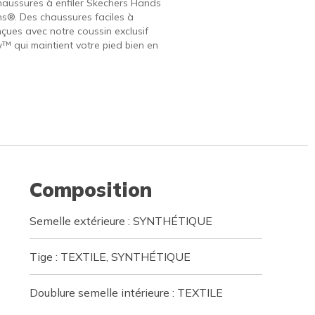
haussures à enfiler Skechers Hands
ins®. Des chaussures faciles à
nçues avec notre coussin exclusif
w™ qui maintient votre pied bien en
Composition
Semelle extérieure : SYNTHÉTIQUE
Tige : TEXTILE, SYNTHÉTIQUE
Doublure semelle intérieure : TEXTILE