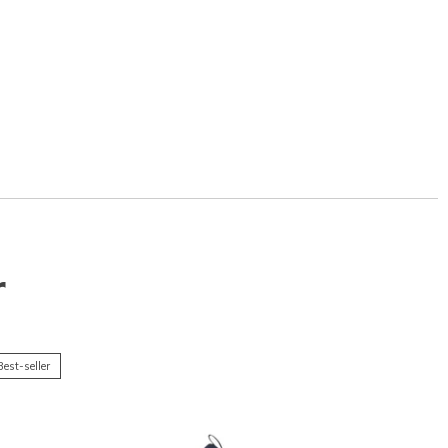
r
Best-seller