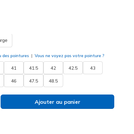
sélectionné
arge
u des pointures
Vous ne voyez pas votre pointure ?
41
41.5
42
42.5
43
46
47.5
48.5
Ajouter au panier