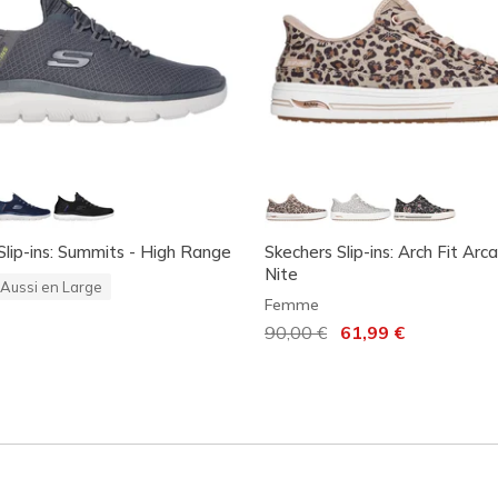
Slip-ins: Summits - High Range
Skechers Slip-ins: Arch Fit Arc
Nite
Aussi en Large
Femme
Prix réduit de
90,00 €
à
61,99 €