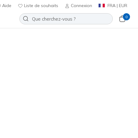
Aide
Liste de souhaits
Connexion
FRA | EUR
0
Slip-ins: Bounder 2.0 - Emerged
Ajouter à la Liste de souhaits
5 avis
t 4,9 sur 5
€
incl. TVA
rine
(#
232459
NVY
)