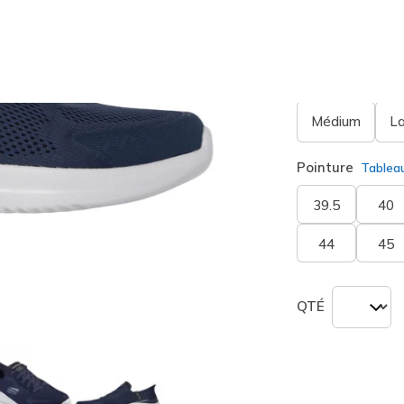
Largeur
Médium
L
Pointure
Tablea
39.5
40
44
45
QTÉ