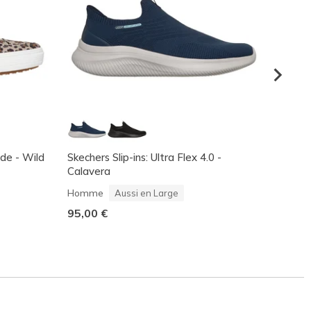
ade - Wild
Skechers Slip-ins: Ultra Flex 4.0 -
Skeche
Calavera
Corbo
Homme
Homm
Aussi en Large
95,00 €
110,0