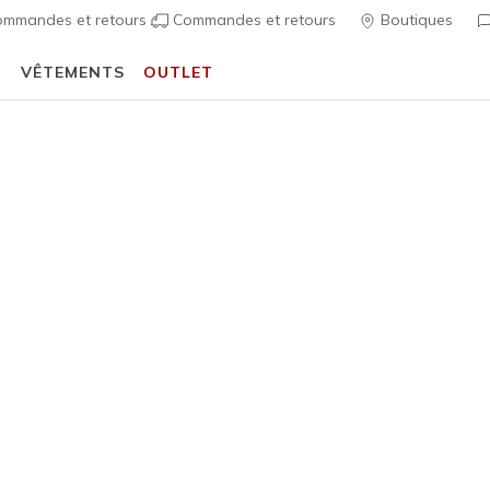
mmandes et retours
Commandes et retours
Boutiques
T
VÊTEMENTS
OUTLET
⭐
Skechers VIP :
retours sous 45 jours pour les membres
S'inscrire
⭐
écontractées
Homme
Best-seller
Skechers 
5
Évaluation clien
100,00 
Couleur
Bleu Ma