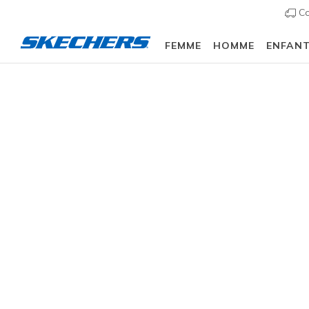
Co
FEMME
HOMME
ENFAN
Homme
Chaussures
Sneakers
Chaussures d