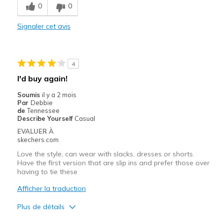
0
0
Stylish
Signaler cet avis
Les meilleures utilisations
Casual Wear
4
Width
Feels true to width
I'd buy again!
Sizing
Feels true to size
Soumis
il y a 2 mois
View On Shoes
Shoes are for Wearing
Par
Debbie
de
Tennessee
Describe Yourself
Casual
EVALUER À
skechers.com
Love the style, can wear with slacks, dresses or shorts.
Have the first version that are slip ins and prefer those over
having to tie these
Afficher la traduction
Plus de détails