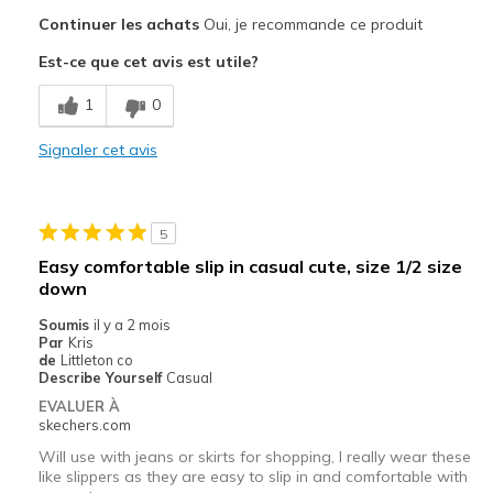
Le pour
Continuer les achats
Oui, je recommande ce produit
Attractive Design
Est-ce que cet avis est utile?
Comfortable
1
0
Stylish
Signaler cet avis
Le contre
Prefer the slip on like these without the tie
5
Les meilleures utilisations
Easy comfortable slip in casual cute, size 1/2 size
Casual Wear
down
Soumis
il y a 2 mois
Travel
Par
Kris
de
Littleton co
Width
Feels true to width
Describe Yourself
Casual
Sizing
Feels true to size
EVALUER À
skechers.com
View On Shoes
Shoes are for Wearing
Will use with jeans or skirts for shopping, I really wear these
like slippers as they are easy to slip in and comfortable with