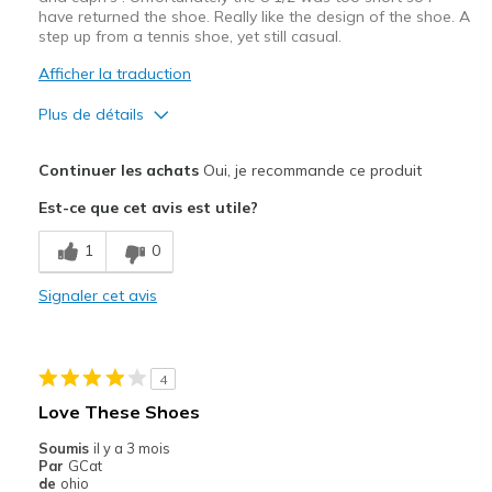
have returned the shoe. Really like the design of the shoe. A
step up from a tennis shoe, yet still casual.
Afficher la traduction
Plus de détails
Le pour
Continuer les achats
Oui, je recommande ce produit
Attractive Design
Est-ce que cet avis est utile?
Stylish
1
0
Les meilleures utilisations
Signaler cet avis
Casual Wear
Width
Feels true to width
4
Sizing
Feels half size too small
Love These Shoes
View On Shoes
I'm Into Shoes
Soumis
il y a 3 mois
Par
GCat
de
ohio