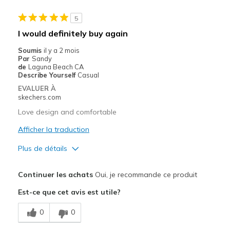
Stylish
5
Les meilleures utilisations
I would definitely buy again
Casual Wear
Soumis
il y a 2 mois
Par
Sandy
Going Out
de
Laguna Beach CA
Describe Yourself
Casual
Special Occasions
EVALUER À
skechers.com
Travel
Love design and comfortable
Width
Feels true to width
Afficher la traduction
Sizing
Feels true to size
Plus de détails
View On Shoes
I'm Really Into Shoes
Le pour
Continuer les achats
Oui, je recommande ce produit
Attractive Design
Est-ce que cet avis est utile?
Breathe Well
0
0
Comfortable