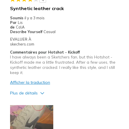
Les meilleures utilisations
Synthetic leather crack
Casual Wear
Soumis
il y a 3 mois
Width
Feels true to width
Par
Lis
de
Ca\A
Sizing
Feels true to size
Describe Yourself
Casual
EVALUER À
skechers.com
Commentaires pour Hotshot - Kickoff
I have always been a Sketchers fan, but this Hotshot -
Kickoff made me a little frustrated. After a few uses, the
synthetic leather cracked. I really like this style, and I still
keep it.
Afficher la traduction
Plus de détails
Le pour
Attractive Design
Breathe Well