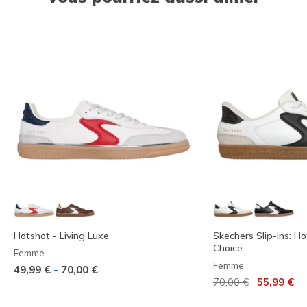
Hotshot - Living Luxe
Skechers Slip-ins: Ho
Choice
Femme
Femme
-
49,99 €
70,00 €
Prix réduit de
à
70,00 €
55,99 €