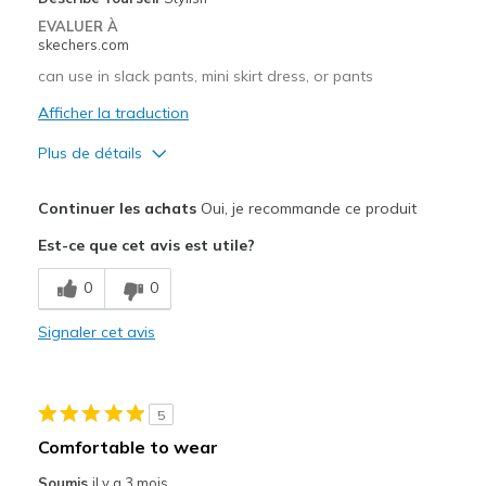
EVALUER À
Width
Feels true to width
skechers.com
Sizing
Feels half size too big
can use in slack pants, mini skirt dress, or pants
View On Shoes
I'm Into Shoes
Afficher la traduction
Plus de détails
Le pour
Continuer les achats
Oui, je recommande ce produit
Attractive Design
Est-ce que cet avis est utile?
Breathe Well
0
0
Comfortable
Signaler cet avis
Durable
Stylish
5
Les meilleures utilisations
Comfortable to wear
Casual Wear
Soumis
il y a 3 mois