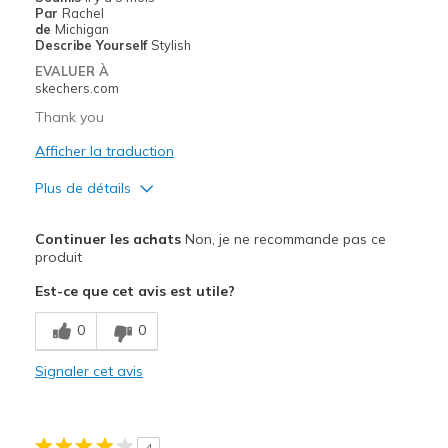
Par
Rachel
Going Out
de
Michigan
Describe Yourself
Stylish
Travel
EVALUER À
skechers.com
Width
Feels true to width
Thank you
Sizing
Feels true to size
Afficher la traduction
View On Shoes
Shoes are for Wearing
Plus de détails
Le pour
Continuer les achats
Non, je ne recommande pas ce
Attractive Design
produit
Est-ce que cet avis est utile?
Breathe Well
0
0
Comfortable
Durable
Signaler cet avis
Stylish
4