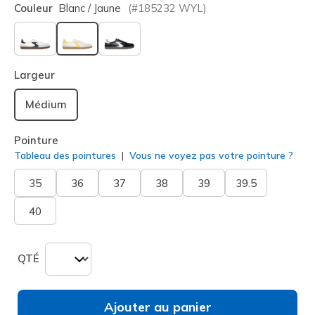
Couleur
Blanc / Jaune
(#
185232
WYL
)
sélectionné
Largeur
Médium
Pointure
Tableau des pointures
Vous ne voyez pas votre pointure ?
35
36
37
38
39
39.5
40
QTÉ
Ajouter au panier