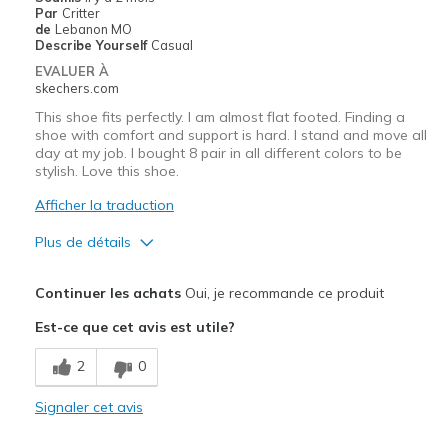
Par
Critter
de
Lebanon MO
Describe Yourself
Casual
EVALUER À
skechers.com
This shoe fits perfectly. I am almost flat footed. Finding a
shoe with comfort and support is hard. I stand and move all
day at my job. I bought 8 pair in all different colors to be
stylish. Love this shoe.
Afficher la traduction
Plus de détails
Le pour
Continuer les achats
Oui, je recommande ce produit
Attractive Design
Est-ce que cet avis est utile?
Breathe Well
2
0
Comfortable
Signaler cet avis
Durable