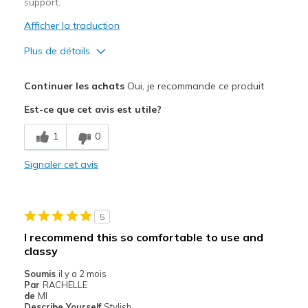
support.
Afficher la traduction
Plus de détails
Le pour
Continuer les achats
Oui, je recommande ce produit
Attractive Design
Est-ce que cet avis est utile?
Breathe Well
1
0
Comfortable
Signaler cet avis
Durable
Stylish
5
Les meilleures utilisations
I recommend this so comfortable to use and
classy
Casual Wear
Soumis
il y a 2 mois
Going Out
Par
RACHELLE
de
MI
Travel
Describe Yourself
Stylish