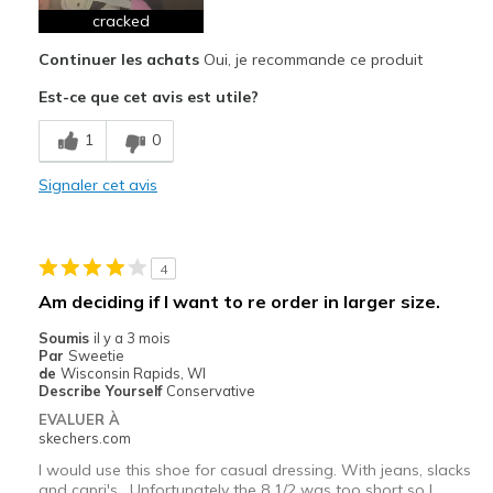
Comfortable
cracked
Continuer les achats
Oui, je recommande ce produit
Stylish
Est-ce que cet avis est utile?
Le contre
1
0
Poor Quality
Signaler cet avis
Les meilleures utilisations
Casual Wear
Going Out
4
Am deciding if I want to re order in larger size.
Travel
Soumis
il y a 3 mois
Width
Feels true to width
Par
Sweetie
de
Wisconsin Rapids, WI
Sizing
Feels true to size
Describe Yourself
Conservative
View On Shoes
I'm Into Shoes
EVALUER À
skechers.com
I would use this shoe for casual dressing. With jeans, slacks
and capri's . Unfortunately the 8 1/2 was too short so I