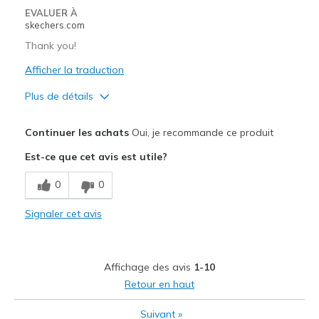
EVALUER À
skechers.com
Thank you!
Afficher la traduction
Plus de détails
Le pour
Continuer les achats
Oui, je recommande ce produit
Attractive Design
Est-ce que cet avis est utile?
Breathe Well
0
0
Comfortable
Signaler cet avis
Stylish
Les meilleures utilisations
Affichage des avis
1-10
Casual Wear
Retour en haut
Sizing
Feels half size too big
Suivant
»