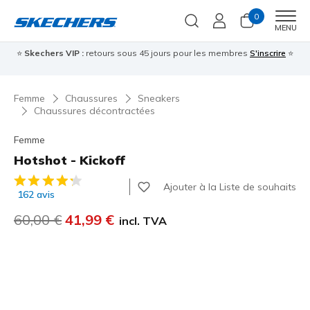
0
Men
MENU
⭐
Skechers VIP :
retours sous 45 jours pour les membres
S'inscrire
⭐

Femme
Chaussures
Sneakers
Chaussures décontractées
Femme
Hotshot - Kickoff
Évaluation client 5 sur 5
Ajouter à la Liste de souhaits
162 avis
Prix réduit de
60,00 €
à
41,99 €
incl. TVA