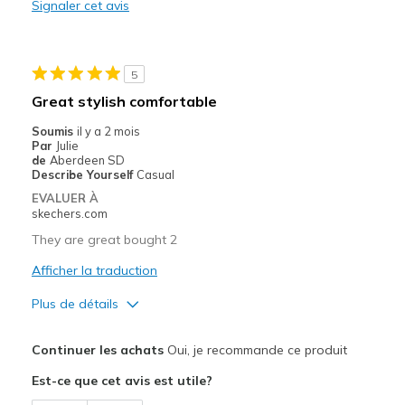
Signaler cet avis
Stylish
Les meilleures utilisations
5
Casual Wear
Great stylish comfortable
Travel
Soumis
il y a 2 mois
Par
Julie
Width
Feels true to width
de
Aberdeen SD
Describe Yourself
Casual
Sizing
Feels true to size
EVALUER À
View On Shoes
I'm Into Shoes
skechers.com
They are great bought 2
Afficher la traduction
Plus de détails
Le pour
Continuer les achats
Oui, je recommande ce produit
Attractive Design
Est-ce que cet avis est utile?
Comfortable