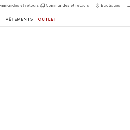
mmandes et retours
Commandes et retours
Boutiques
T
VÊTEMENTS
OUTLET
🎒 Guide de la rentrée scolaire :
ACHETER
écontractées
Femme
Hotshot -
1
Évaluation clien
75,00 €
i
Couleur
Taupe