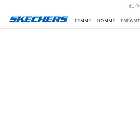
Co
FEMME
HOMME
ENFAN
Femme
Chaussures
Sneakers
Chaussures d