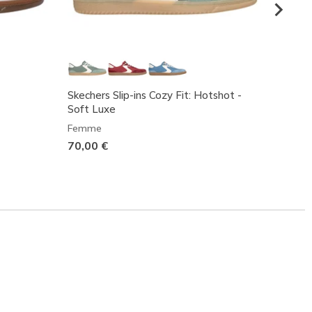
Skechers Slip-ins Cozy Fit: Hotshot -
SKX 9
Soft Luxe
Femm
Femme
75,00
70,00 €