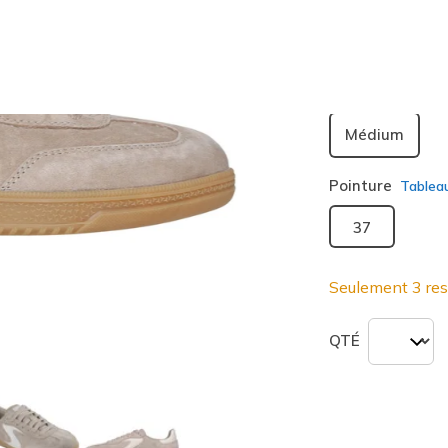
sélection
Largeur
Médium
Pointure
Tablea
37
Seulement 3 res
QTÉ