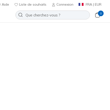
Aide
Liste de souhaits
Connexion
FRA | EUR
0
 Varsity Crew
Ajouter à la Liste de souhaits
6 avis
t 3,9 sur 5
ncl. TVA
(#
185233
TPE
)