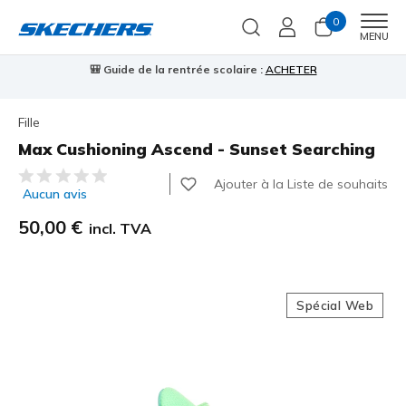
0
Men
MENU
🎒 Guide de la rentrée scolaire :
ACHETER
⭐
Fille
Max Cushioning Ascend - Sunset Searching
Évaluation client 3,6 sur 5
Ajouter à la Liste de souhaits
Aucun avis
50,00 €
incl. TVA
Spécial Web