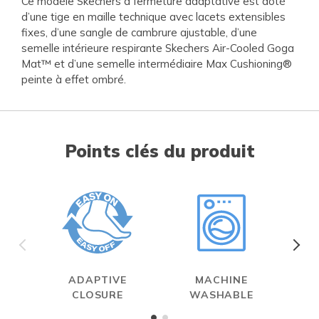
Ce modèle Skechers à fermeture adaptative est doté
d’une tige en maille technique avec lacets extensibles
fixes, d’une sangle de cambrure ajustable, d’une
semelle intérieure respirante Skechers Air-Cooled Goga
Mat™ et d’une semelle intermédiaire Max Cushioning®
peinte à effet ombré.
Points clés du produit
ADAPTIVE
MACHINE
MAX
CLOSURE
WASHABLE