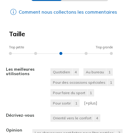
Comment nous collectons les commentaires
Taille
Trop petite
Trop grande
Les meilleures
Quotidien
4
Au bureau
1
utilisations
Pour des occasions spéciales
1
Pour faire du sport
1
[+
plus
]
Pour sortir
1
Décrivez-vous
Orienté vers le confort
4
Opinion
Les chaussures sont faites pour être portées
2