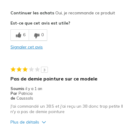
Le pour
Continuer les achats
Oui, je recommande ce produit
Confortable
Est-ce que cet avis est utile?
Correspond bien à la photo
6
0
Design séduisant
Signaler cet avis
Entrée et sortie faciles
Respire bien
3
Résistante
Pas de demie pointure sur ce modele
Les meilleures utilisations
Soumis
il y a 1 an
Par
Patricia
Au bureau
de
Caussols
J'ai commandé un 38.5 et j'ai reçu un 38 donc trop petite Il
Pour des occasions spéciales
n'y a pas de demie pointure
Pour faire du sport
Plus de détails
Pour sortir
Taille
Trop petite