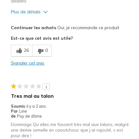
dedans
Plus de détails
Le pour
Continuer les achats
Oui, je recommande ce produit
Confortable
Est-ce que cet avis est utile?
Correspond bien à la photo
26
0
Entrée et sortie faciles
Signaler cet avis
Respire bien
Le contre
1
S'use rapidement
Tres mal au talon
Se tâche facilement
Soumis
il y a 2 ans
Par
Line
Les meilleures utilisations
de
Puy de dôme
Dommage Qu elles me fassent très mal aux talons, malgré
Quotidien
une demie semelle en caoutchouc que j ai rajouté, c est
pour dire !
Taille
Bonne taille