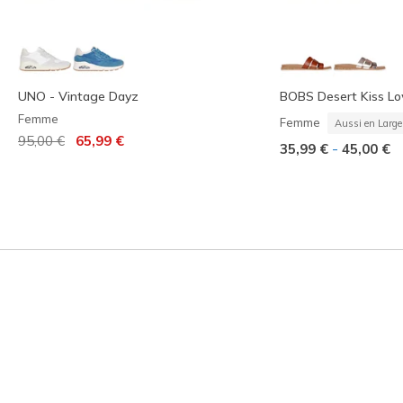
UNO - Vintage Dayz
BOBS Desert Kiss Lo
Femme
Femme
Aussi en Large
Prix réduit de
à
95,00 €
65,99 €
-
35,99 €
45,00 €