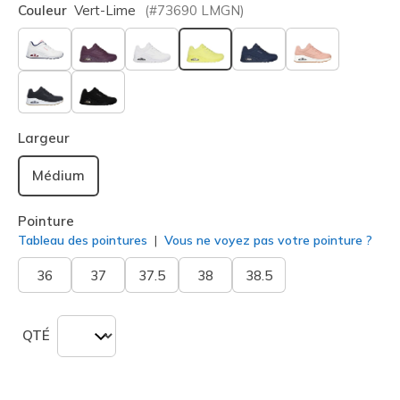
Couleur
Vert-Lime
(#
73690
LMGN
)
sélectionné
Largeur
Médium
Pointure
Tableau des pointures
Vous ne voyez pas votre pointure ?
36
37
37.5
38
38.5
QTÉ