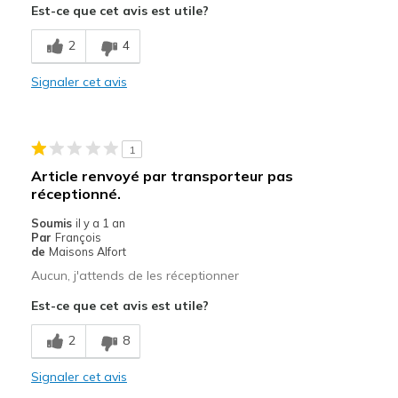
Est-ce que cet avis est utile?
Quotidien
2
4
Temps chaud
Signaler cet avis
Temps froid
Voyage
1
Taille
Bonne taille
Article renvoyé par transporteur pas
Largeur
Bonne largeur
réceptionné.
Opinion sur
Les chaussures sont faites pour
Soumis
il y a 1 an
Chaussures
être portées
Par
François
de
Maisons Alfort
Aucun, j'attends de les réceptionner
Est-ce que cet avis est utile?
2
8
Signaler cet avis