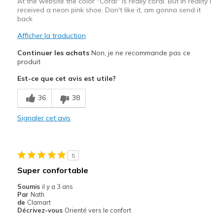
At the website the color "Coral" is really coral. But in reality I
received a neon pink shoe. Don't like it, am gonna send it
back
Afficher la traduction
Continuer les achats
Non, je ne recommande pas ce
produit
Est-ce que cet avis est utile?
36
38
Signaler cet avis
5
Super confortable
Soumis
il y a 3 ans
Par
Nath
de
Clamart
Décrivez-vous
Orienté vers le confort