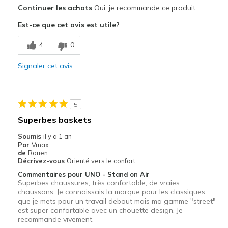
Le pour
Continuer les achats
Oui, je recommande ce produit
Attractive Design
Est-ce que cet avis est utile?
Breathe Well
4
0
Comfortable
Signaler cet avis
Durable
Stylish
5
Les meilleures utilisations
Superbes baskets
Casual Wear
Soumis
il y a 1 an
Par
Vmax
Going Out
de
Rouen
Décrivez-vous
Orienté vers le confort
Travel
Commentaires pour UNO - Stand on Air
Superbes chaussures, très confortable, de vraies
Width
Feels true to width
chaussons. Je connaissais la marque pour les classiques
que je mets pour un travail debout mais ma gamme "street"
Sizing
Feels true to size
est super confortable avec un chouette design. Je
View On Shoes
Shoes are for Wearing
recommande vivement.