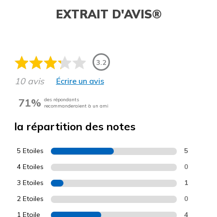
EXTRAIT D'AVIS®
3.2
10 avis
Écrire un avis
71%
des répondants
recommanderaient à un ami
la répartition des notes
5 Etoiles
5
4 Etoiles
0
3 Etoiles
1
2 Etoiles
0
1 Etoile
4