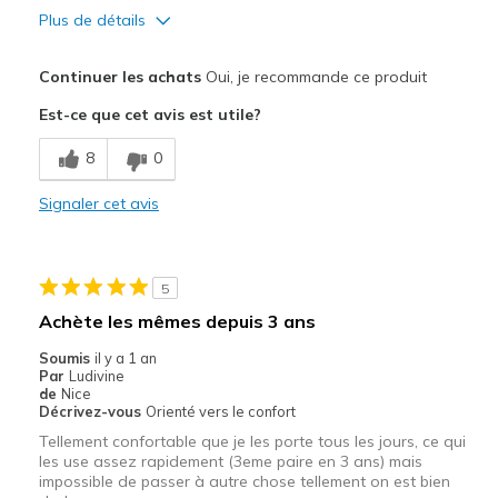
Plus de détails
Le pour
Continuer les achats
Oui, je recommande ce produit
Confortable
Est-ce que cet avis est utile?
Entrée et sortie faciles
8
0
Respire bien
Signaler cet avis
Résistante
Les meilleures utilisations
5
Quotidien
Achète les mêmes depuis 3 ans
Taille
Bonne taille
Soumis
il y a 1 an
Par
Ludivine
Largeur
Bonne largeur
de
Nice
Opinion sur
Je suis vraiment dans les
Décrivez-vous
Orienté vers le confort
Chaussures
chaussures
Tellement confortable que je les porte tous les jours, ce qui
les use assez rapidement (3eme paire en 3 ans) mais
impossible de passer à autre chose tellement on est bien