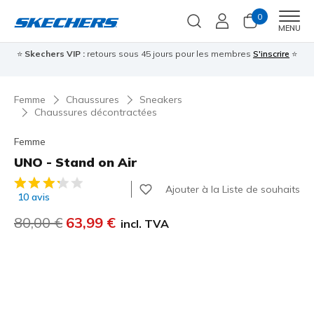
0
Men
MENU
⭐
Skechers VIP :
retours sous 45 jours pour les membres
S'inscrire
⭐

Femme
Chaussures
Sneakers
Chaussures décontractées
Femme
UNO - Stand on Air
Évaluation client 5 sur 5
Ajouter à la Liste de souhaits
10 avis
Prix réduit de
80,00 €
à
63,99 €
incl. TVA