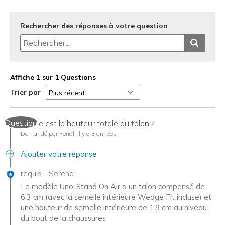
Largeur
Bonne largeur
Opinion sur
Les chaussures sont faites pour
Rechercher des réponses à votre question
Chaussures
être portées
Affiche 1 sur 1 Questions
Trier par
Question
Quelle est la hauteur totale du talon ?
Demandé par Ferial
Il y a 3 années
Ajouter votre réponse
requis
-
Serena
Le modèle Uno-Stand On Air a un talon compensé de
6,3 cm (avec la semelle intérieure Wedge Fit incluse) et
une hauteur de semelle intérieure de 1.9 cm au niveau
du bout de la chaussures