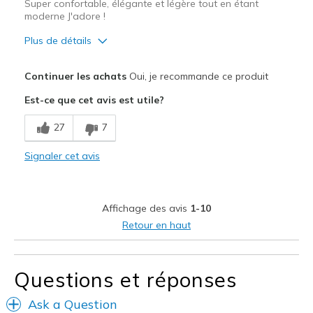
Super confortable, élégante et légère tout en étant
moderne J'adore !
Plus de détails
Le pour
Continuer les achats
Oui, je recommande ce produit
Confortable
Est-ce que cet avis est utile?
Correspond bien à la photo
27
7
Design séduisant
Signaler cet avis
Entrée et sortie faciles
Respire bien
Affichage des avis
1-10
Résistante
Retour en haut
Les meilleures utilisations
Quotidien
Questions et réponses
Taille
Bonne taille
Ask a Question