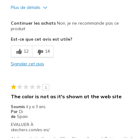
Largeur
Bonne largeur
Plus de détails
Le pour
Continuer les achats
Non, je ne recommande pas ce
Design séduisant
produit
Est-ce que cet avis est utile?
Le contre
Inconfortable
12
14
Ne respire pas bien
Signaler cet avis
1
The color is not as it's shown at the web site
Soumis
il y a 3 ans
Par
Di
de
Spain
EVALUER À
skechers.com/es-es/