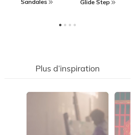
Sandales
Glide Step
Plus d’inspiration
Media Carousel
Carousel with product photos. Use the previous and next buttons 