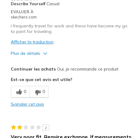
Describe Yourself
Casual
EVALUER À
skechers.com
I frequently travel for work and these have become my go
to pant for traveling.
Afficher la traduction
Plus de détails
Le pour
Continuer les achats
Oui, je recommande ce produit
Comfortable
Est-ce que cet avis est utile?
Les meilleures utilisations
0
0
Casual Wear
Signaler cet avis
Travel
Width
Feels true to width
2
Sizing
Feels true to size
Very poor fit. Require exchange. If measurements