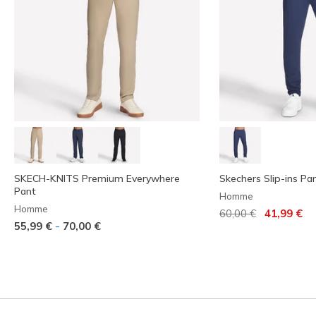
SKECH-KNITS Premium Everywhere
Skechers Slip-ins Pan
Pant
Homme
Homme
Prix réduit de
à
60,00 €
41,99 €
-
55,99 €
70,00 €