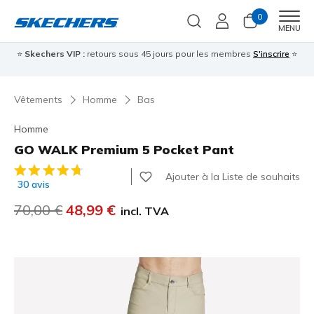
0
Men
MENU
⭐
Skechers VIP :
retours sous 45 jours pour les membres
S'inscrire
⭐

Vêtements
Homme
Bas
Homme
GO WALK Premium 5 Pocket Pant
Évaluation client 5 sur 5
Ajouter à la Liste de souhaits
30 avis
Prix réduit de
70,00 €
à
48,99 €
incl. TVA