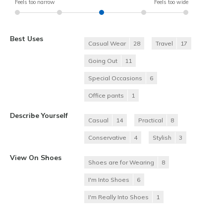
Feels too narrow
Feels too wide
Best Uses
Casual Wear
28
Travel
17
Going Out
11
Special Occasions
6
Office pants
1
Describe Yourself
Casual
14
Practical
8
Conservative
4
Stylish
3
View On Shoes
Shoes are for Wearing
8
I'm Into Shoes
6
I'm Really Into Shoes
1