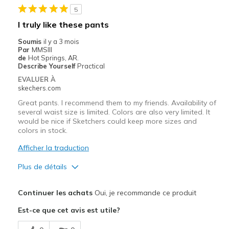
5
Hard to gauge fit
I truly like these pants
Les meilleures utilisations
Soumis
il y a 3 mois
Par
MMSIII
Casual Wear
de
Hot Springs, AR.
Describe Yourself
Practical
Going Out
EVALUER À
skechers.com
Travel
Great pants. I recommend them to my friends. Availability of
Width
Feels too wide
several waist size is limited. Colors are also very limited. It
would be nice if Sketchers could keep more sizes and
Sizing
Feels full size too big
colors in stock.
Afficher la traduction
Plus de détails
Le pour
Continuer les achats
Oui, je recommande ce produit
Attractive Design
Est-ce que cet avis est utile?
Breathe Well