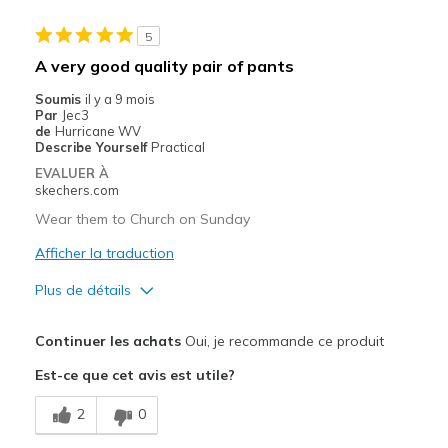
Casual Wear
5
Going Out
A very good quality pair of pants
Special Occasions
Soumis
il y a 9 mois
Par
Jec3
Travel
de
Hurricane WV
Describe Yourself
Practical
Sizing
Feels true to size
EVALUER À
skechers.com
View On Shoes
Shoes are for Wearing
Wear them to Church on Sunday
Afficher la traduction
Plus de détails
Le pour
Continuer les achats
Oui, je recommande ce produit
Attractive Design
Est-ce que cet avis est utile?
Comfortable
2
0
Le contre