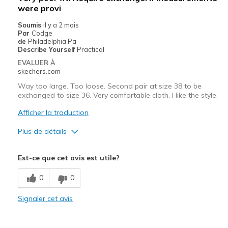
were provi
Soumis
il y a 2 mois
Par
Codge
de
Philadelphia Pa
Describe Yourself
Practical
EVALUER À
skechers.com
Way too large. Too loose. Second pair at size 38 to be
exchanged to size 36. Very comfortable cloth. I like the style.
Afficher la traduction
Plus de détails
Le pour
Est-ce que cet avis est utile?
Attractive Design
0
0
Breathe Well
Signaler cet avis
Comfortable
Le contre