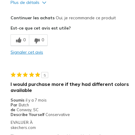
Plus de détails
Le pour
Continuer les achats
Oui, je recommande ce produit
Attractive Design
Est-ce que cet avis est utile?
Breathe Well
0
0
Comfortable
Signaler cet avis
Durable
Stylish
5
Le contre
I would purchase more if they had different colors
available
Fit is too relaxed
Soumis
il y a 7 mois
Les meilleures utilisations
Par
Butch
de
Conway, SC
Casual Wear
Describe Yourself
Conservative
EVALUER À
Travel
skechers.com