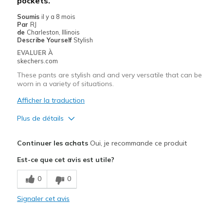
pockets.
Width
Feels true to width
Sizing
Feels true to size
Soumis
il y a 8 mois
Par
RJ
View On Shoes
I'm Into Shoes
de
Charleston, Illinois
Describe Yourself
Stylish
EVALUER À
skechers.com
These pants are stylish and and very versatile that can be
worn in a variety of situations.
Afficher la traduction
Plus de détails
Le pour
Continuer les achats
Oui, je recommande ce produit
Attractive Design
Est-ce que cet avis est utile?
Comfortable
0
0
Stylish
Signaler cet avis
Les meilleures utilisations