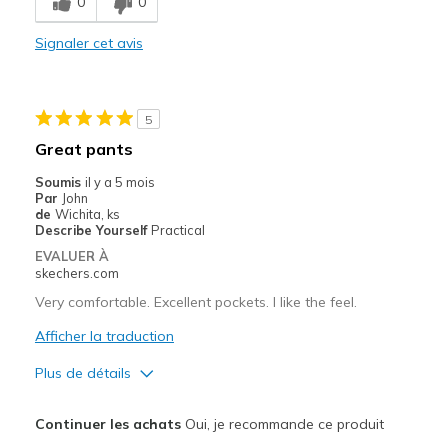
0
0
Comfortable
Signaler cet avis
Durable
Stylish
5
Le contre
Great pants
A little wide in the hip area
Soumis
il y a 5 mois
Par
John
Les meilleures utilisations
de
Wichita, ks
Describe Yourself
Practical
Casual Wear
EVALUER À
skechers.com
Going Out
Very comfortable. Excellent pockets. I like the feel.
Travel
Afficher la traduction
Width
Feels true to width
Plus de détails
Sizing
Feels true to size
Le pour
Continuer les achats
Oui, je recommande ce produit
Breathe Well