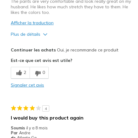
The pants are very comfortable and look really great on my
Width
Feels too wide
husband. He likes how much stretch they have to them. He
Sizing
Feels true to size
likes the colors too.
View On Shoes
I'm Into Shoes
Afficher la traduction
Plus de détails
Le pour
Continuer les achats
Oui, je recommande ce produit
Attractive Design
Est-ce que cet avis est utile?
Breathe Well
2
0
Comfortable
Signaler cet avis
Durable
Stylish
4
Les meilleures utilisations
I would buy this product again
Casual Wear
Soumis
il y a 8 mois
Par
Andre
Going Out
de
Atlanta,Ga