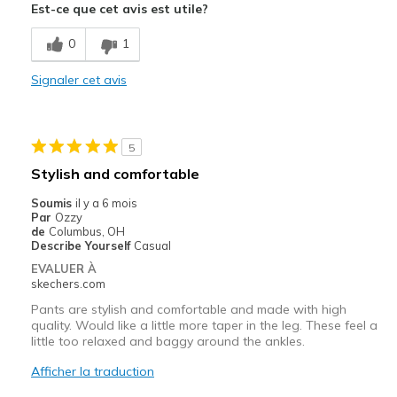
Est-ce que cet avis est utile?
Les meilleures utilisations
0
1
Casual Wear
Signaler cet avis
Office pants
Width
Feels true to width
5
Sizing
Feels true to size
Stylish and comfortable
View On Shoes
I'm Really Into Shoes
Soumis
il y a 6 mois
Par
Ozzy
de
Columbus, OH
Describe Yourself
Casual
EVALUER À
skechers.com
Pants are stylish and comfortable and made with high
quality. Would like a little more taper in the leg. These feel a
little too relaxed and baggy around the ankles.
Afficher la traduction