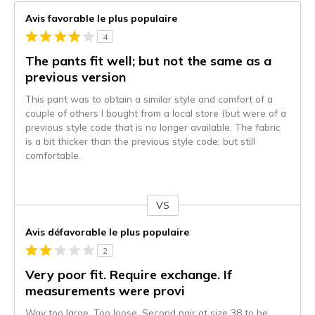
Avis favorable le plus populaire
4
The pants fit well; but not the same as a
previous version
This pant was to obtain a similar style and comfort of a
couple of others I bought from a local store (but were of a
previous style code that is no longer available. The fabric
is a bit thicker than the previous style code; but still
comfortable.
VS
Coup
de
Avis défavorable le plus populaire
projecteur
2
sur
les
Very poor fit. Require exchange. If
critiques
measurements were provi
Way too large. Too loose. Second pair at size 38 to be