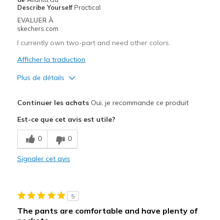
Describe Yourself
Practical
Special Occasions
EVALUER À
skechers.com
Travel
I currently own two-part and need other colors.
Width
Feels true to width
Afficher la traduction
Sizing
Feels true to size
Plus de détails
Le pour
Continuer les achats
Oui, je recommande ce produit
Attractive Design
Est-ce que cet avis est utile?
Breathe Well
0
0
Comfortable
Signaler cet avis
Stylish
Les meilleures utilisations
5
Casual Wear
The pants are comfortable and have plenty of