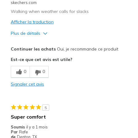
skechers.com
Walking when weather calls for slacks
Afficher la traduction
Plus de détails
Le pour
Continuer les achats
Oui, je recommande ce produit
Attractive Design
Est-ce que cet avis est utile?
Breathe Well
0
0
Comfortable
Signaler cet avis
Durable
Les meilleures utilisations
5
Casual Wear
Super comfort
Width
Feels true to width
Soumis
il y a 1 mois
Par
Rafe
Sizing
Feels true to size
de
Denton, TX