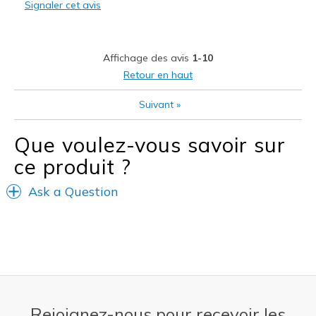
Signaler cet avis
No cons
Les meilleures utilisations
Affichage des avis
1-10
Casual Wear
Retour en haut
Special Occasions
Suivant
»
Width
Feels true to width
Que voulez-vous savoir sur
Sizing
Feels true to size
View On Shoes
Shoes are for Wearing
ce produit ?
Ask a Question
Rejoignez-nous pour recevoir les