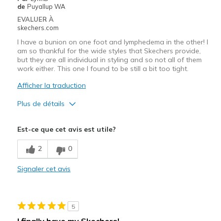
Travel
de
Puyallup WA
EVALUER À
Width
Feels true to width
skechers.com
Sizing
Feels true to size
I have a bunion on one foot and lymphedema in the other! I
View On Shoes
Shoes are for Wearing
am so thankful for the wide styles that Skechers provide,
but they are all individual in styling and so not all of them
work either. This one I found to be still a bit too tight.
Afficher la traduction
Plus de détails
Le pour
Est-ce que cet avis est utile?
Attractive Design
2
0
Sizing
Feels half size too small
Signaler cet avis
5