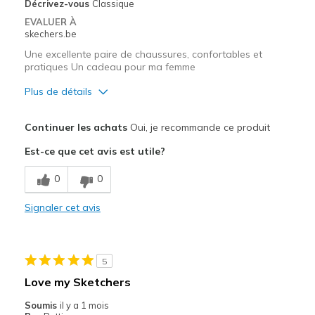
Décrivez-vous
Classique
EVALUER À
skechers.be
Une excellente paire de chaussures, confortables et
pratiques Un cadeau pour ma femme
Plus de détails
Le pour
Continuer les achats
Oui, je recommande ce produit
Confortable
Est-ce que cet avis est utile?
Correspond bien à la photo
0
0
Design séduisant
Signaler cet avis
Entrée et sortie faciles
Respire bien
5
Résistante
Love my Sketchers
Les meilleures utilisations
Soumis
il y a 1 mois