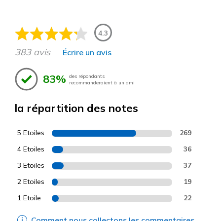
4.3
383 avis
Écrire un avis
83%
des répondants
recommanderaient à un ami
la répartition des notes
5 Etoiles
269
4 Etoiles
36
3 Etoiles
37
2 Etoiles
19
1 Etoile
22
Comment nous collectons les commentaires