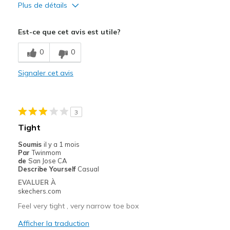
Plus de détails
Le pour
Est-ce que cet avis est utile?
Attractive Design
0
0
Comfortable
Signaler cet avis
Width
Feels too narrow
Sizing
Feels true to size
View On Shoes
I'm Into Shoes
3
Tight
Soumis
il y a 1 mois
Par
Twinmom
de
San Jose CA
Describe Yourself
Casual
EVALUER À
skechers.com
Feel very tight , very narrow toe box
Afficher la traduction