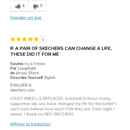
4
0
Les meilleures utilisations
Signaler cet avis
Casual Wear
Width
Feels true to width
5
Sizing
Feels true to size
IF A PAIR OF SKECHERS CAN CHANGE A LIFE,
View On Shoes
Shoes are for Wearing
THESE DID IT FOR ME
Soumis
il y a 3 mois
Par
Laughlight
de
Jersey Shore
Describe Yourself
Stylish
EVALUER À
skechers.com
LOUSY KNEES (1 REPLACED, botched) & these sturdy,
supportive slip-ons have changed my life for the better! I
can't even believe how much FUN they are, Each night I
swear, I thank my RED SKECHERS.
Afficher la traduction