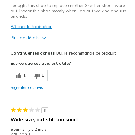
I bought this shoe to replace another Skecher shoe I wore
out. I wear this shoe mostly when I go out walking and run
errands.
Afficher la traduction
Plus de détails
Le pour
Continuer les achats
Oui, je recommande ce produit
Attractive Design
Est-ce que cet avis est utile?
Breathe Well
1
1
Comfortable
Signaler cet avis
Durable
Stylish
3
Les meilleures utilisations
Wide size, but still too small
Casual Wear
Soumis
il y a 2 mois
Par
LynnD