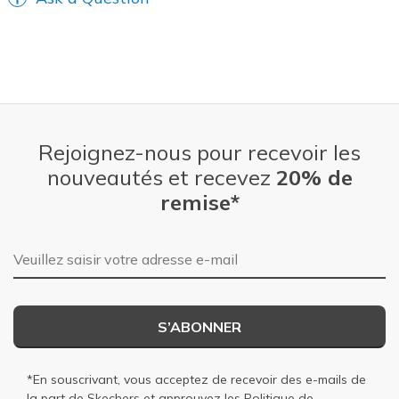
Going Out
HAPPY HOURS OUTSIDE
SUMMER BBQ & PARTY WEAR
Special Occasions
Rejoignez-nous pour recevoir les
Width
Feels true to width
Sizing
Feels true to size
nouveautés et recevez
20% de
View On Shoes
I'm Really Into Shoes
remise*
Adresse e-mail
S’ABONNER
*En souscrivant, vous acceptez de recevoir des e-mails de
la part de Skechers et approuvez les
Politique de