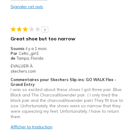
Casual Wear
Signaler cet avis
Width
Feels true to width
Sizing
Feels true to size
3
View On Shoes
Shoes are for Wearing
Great shoe but too narrow
Soumis
il y a 1 mois
Par
Celtic_girl1
de
Tampa, Florida
EVALUER À
skechers.com
Commentaires pour Skechers Slip-ins: GO WALK Flex -
Grand Entry
I was so excited about these shoes I got three pair. Blue,
Black and The Charcoal/lavender pair. ( I only tried the
black pair and the charcoal/lavender pair) They fit true to
size. Unfortunately, the shoes were so narrow that they
were squeezing my feet. Unfortunately, I have to return
them.
Afficher la traduction