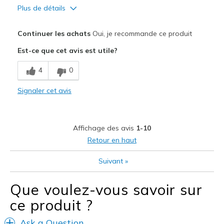
Plus de détails
Le pour
Continuer les achats
Oui, je recommande ce produit
Attractive Design
Est-ce que cet avis est utile?
Comfortable
4
0
Durable
Signaler cet avis
RAVES FROM EVERYBODY AT HOW CUTE THEY ARE
Stylish
Affichage des avis
1-10
Wash beautifully; I air dry them
Retour en haut
Le contre
Suivant
»
THAT I DON'T HAVE 2 PAIRS!
Que voulez-vous savoir sur
Les meilleures utilisations
ce produit ?
Casual Wear
Ask a Question