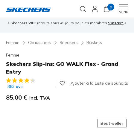
0
Men
MENU
⭐
Skechers VIP :
retours sous 45 jours pour les membres
S'inscrire
⭐

Femme
Chaussures
Sneakers
Baskets
Femme
Skechers Slip-ins: GO WALK Flex - Grand
Entry
Évaluation client 4,1 sur 5
Ajouter à la Liste de souhaits
383 avis
85,00 €
incl. TVA
Best-seller