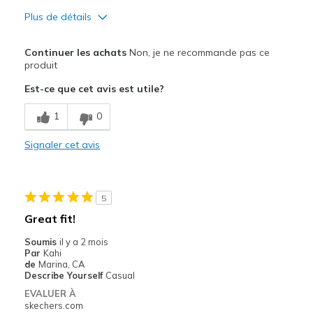
Plus de détails
Le pour
Continuer les achats
Non, je ne recommande pas ce
Attractive Design
produit
Est-ce que cet avis est utile?
Stylish
1
0
Le contre
Need Break In
Signaler cet avis
Poor Cushioning
Les meilleures utilisations
5
Great fit!
Casual Wear
Soumis
il y a 2 mois
Travel
Par
Kahi
de
Marina, CA
Width
Feels too narrow
Describe Yourself
Casual
Sizing
Feels half size too small
EVALUER À
skechers.com
View On Shoes
Shoes are for Wearing