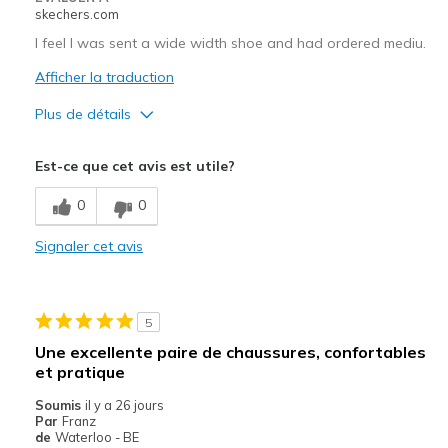
skechers.com
I feel I was sent a wide width shoe and had ordered mediu.
Afficher la traduction
Plus de détails
Le pour
Est-ce que cet avis est utile?
Comfortable
0
0
Les meilleures utilisations
Signaler cet avis
Casual Wear
Width
Feels too wide
Sizing
Feels half size too big
5
View On Shoes
Shoes are for Wearing
Une excellente paire de chaussures, confortables
et pratique
Soumis
il y a 26 jours
Par
Franz
de
Waterloo - BE