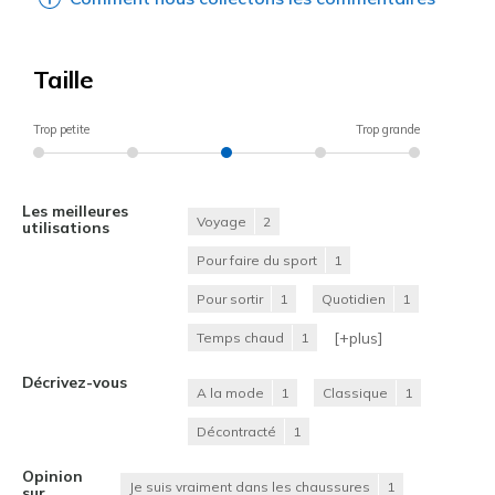
Taille
Trop petite
Trop grande
Les meilleures
Voyage
2
utilisations
Pour faire du sport
1
Pour sortir
1
Quotidien
1
[+
plus
]
Temps chaud
1
Décrivez-vous
A la mode
1
Classique
1
Décontracté
1
Opinion
Je suis vraiment dans les chaussures
1
sur