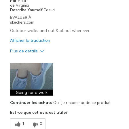
Par
Patti
Pour sortir
de
Virginia
Describe Yourself
Casual
Quotidien
EVALUER À
skechers.com
Taille
Bonne taille
Outdoor walks and out & about wherever
Largeur
Bonne largeur
Afficher la traduction
Opinion sur
Les chaussures sont faites pour
Chaussures
être portées
Plus de détails
Le pour
Attractive Design
Breathe Well
Comfortable
Going for a walk
Continuer les achats
Oui, je recommande ce produit
Durable
Est-ce que cet avis est utile?
Stylish
1
0
Les meilleures utilisations