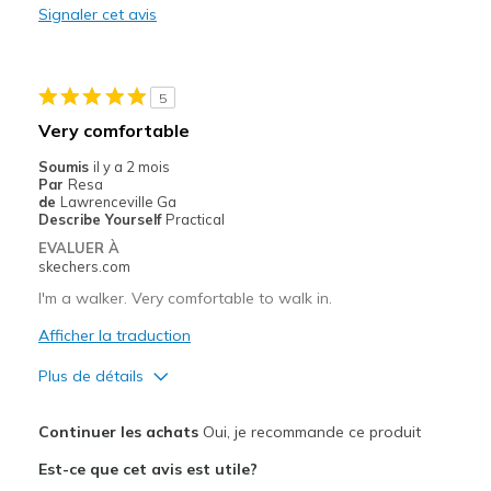
Signaler cet avis
Stylish
Les meilleures utilisations
5
Casual Wear
Very comfortable
Sizing
Feels true to size
Soumis
il y a 2 mois
Par
Resa
View On Shoes
Shoes are for Wearing
de
Lawrenceville Ga
Describe Yourself
Practical
EVALUER À
skechers.com
I'm a walker. Very comfortable to walk in.
Afficher la traduction
Plus de détails
Le pour
Continuer les achats
Oui, je recommande ce produit
Breathe Well
Est-ce que cet avis est utile?
Comfortable