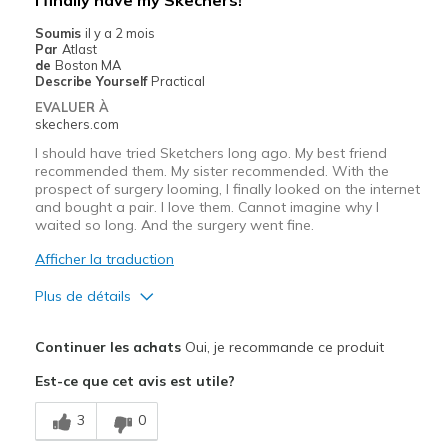
I finally have my Skechers!
Soumis
il y a 2 mois
Par
Atlast
de
Boston MA
Describe Yourself
Practical
EVALUER À
skechers.com
I should have tried Sketchers long ago. My best friend
recommended them. My sister recommended. With the
prospect of surgery looming, I finally looked on the internet
and bought a pair. I love them. Cannot imagine why I
waited so long. And the surgery went fine.
Afficher la traduction
Plus de détails
Le pour
Continuer les achats
Oui, je recommande ce produit
Attractive Design
Est-ce que cet avis est utile?
Breathe Well
3
0
Durable