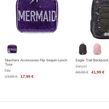
Skechers Accessories Flip Sequin Lunch
Eagle Trail Backpack
Tote
Garçon
Fille
Prix réduit de
à
60,00 €
41,99 €
Prix réduit de
à
23,00 €
17,99 €