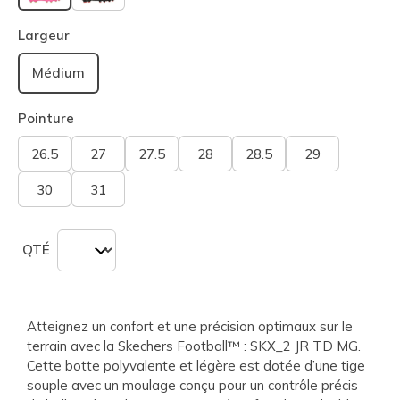
sélectionné
Largeur
Médium
Pointure
26.5
27
27.5
28
28.5
29
30
31
QTÉ
Atteignez un confort et une précision optimaux sur le
terrain avec la Skechers Football™ : SKX_2 JR TD MG.
Cette botte polyvalente et légère est dotée d’une tige
souple avec un moulage conçu pour un contrôle précis