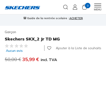
0
Men
MENU
🎒 Guide de la rentrée scolaire :
ACHETER
⭐
Garçon
Skechers SKX_2 Jr TD MG
Évaluation client 3,5 sur 5
Ajouter à la Liste de souhaits
Aucun avis
Prix réduit de
50,00 €
à
35,99 €
incl. TVA