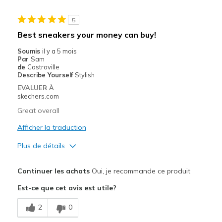
Casual Wear
5
Width
Feels true to width
Best sneakers your money can buy!
Sizing
Feels true to size
Soumis
il y a 5 mois
View On Shoes
Shoes are for Wearing
Par
Sam
de
Castroville
Describe Yourself
Stylish
EVALUER À
skechers.com
Great overall
Afficher la traduction
Plus de détails
Le pour
Continuer les achats
Oui, je recommande ce produit
Attractive Design
Est-ce que cet avis est utile?
Comfortable
2
0
Stylish