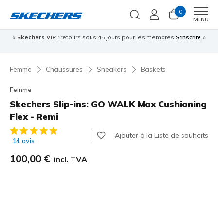
0
Men
MENU
⭐
Skechers VIP :
retours sous 45 jours pour les membres
S'inscrire
⭐

Femme
Chaussures
Sneakers
Baskets
Femme
Skechers Slip-ins: GO WALK Max Cushioning
Flex - Remi
Évaluation client 4,6 sur 5
Ajouter à la Liste de souhaits
14 avis
100,00 €
incl. TVA