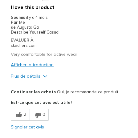
Width
Feels true to width
I love this product
Sizing
Feels true to size
Soumis
il y a 4 mois
View On Shoes
Shoes are for Wearing
Par
Me
de
Augusta Ga
Describe Yourself
Casual
EVALUER À
skechers.com
Very comfortable for active wear
Afficher la traduction
Plus de détails
Le pour
Continuer les achats
Oui, je recommande ce produit
Attractive Design
Est-ce que cet avis est utile?
Breathe Well
2
0
Comfortable
Signaler cet avis
Les meilleures utilisations