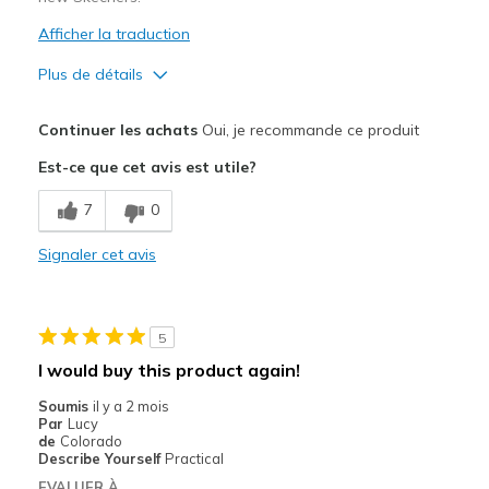
Afficher la traduction
Plus de détails
Le pour
Continuer les achats
Oui, je recommande ce produit
Attractive Design
Est-ce que cet avis est utile?
Comfortable
7
0
Width
Feels true to width
Signaler cet avis
Sizing
Feels true to size
View On Shoes
Shoes are for Wearing
5
I would buy this product again!
Soumis
il y a 2 mois
Par
Lucy
de
Colorado
Describe Yourself
Practical
EVALUER À