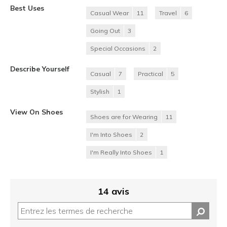
Best Uses
Casual Wear
11
Travel
6
Going Out
3
Special Occasions
2
Describe Yourself
Casual
7
Practical
5
Stylish
1
View On Shoes
Shoes are for Wearing
11
I'm Into Shoes
2
I'm Really Into Shoes
1
14 avis