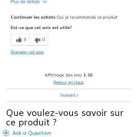
Plus de détails
Le pour
Continuer les achats
Oui, je recommande ce produit
Attractive Design
Est-ce que cet avis est utile?
Breathe Well
3
0
Comfortable
Signaler cet avis
Stylish
Les meilleures utilisations
Affichage des avis
1-10
Casual Wear
Retour en haut
Width
Feels true to width
Suivant
»
Sizing
Feels true to size
View On Shoes
Shoes are for Wearing
Que voulez-vous savoir sur
ce produit ?
Ask a Question