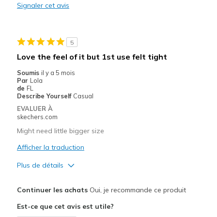
Signaler cet avis
Les meilleures utilisations
Casual Wear
5
Going Out
Love the feel of it but 1st use felt tight
Special Occasions
Soumis
il y a 5 mois
Par
Lola
Travel
de
FL
Describe Yourself
Casual
Width
Feels true to width
EVALUER À
skechers.com
Sizing
Feels true to size
View On Shoes
Shoes are for Wearing
Might need little bigger size
Afficher la traduction
Plus de détails
Le pour
Continuer les achats
Oui, je recommande ce produit
Attractive Design
Est-ce que cet avis est utile?