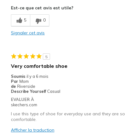
Attractive Design
Est-ce que cet avis est utile?
Breathe Well
5
0
Comfortable
Signaler cet avis
Les meilleures utilisations
Travel
5
Width
Feels too narrow
Very comfortable shoe
Sizing
Feels half size too small
Soumis
il y a 6 mois
View On Shoes
Shoes are for Wearing
Par
Mom
de
Riverside
Describe Yourself
Casual
EVALUER À
skechers.com
I use this type of shoe for everyday use and they are so
comfortable.
Afficher la traduction