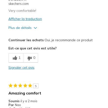
skechers.com
Very comfortable!
Afficher la traduction
Plus de détails
Le pour
Continuer les achats
Oui, je recommande ce produit
Comfortable
Est-ce que cet avis est utile?
Les meilleures utilisations
1
0
Casual Wear
Signaler cet avis
Width
Feels true to width
Sizing
Feels true to size
View On Shoes
I'm Into Shoes
5
Amazing comfort
Soumis
il y a 2 mois
Par
Nao