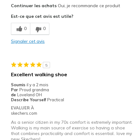
Le pour
Continuer les achats
Oui, je recommande ce produit
Attractive Design
Est-ce que cet avis est utile?
Comfortable
0
0
Les meilleures utilisations
Signaler cet avis
Casual Wear
Travel
5
Width
Feels true to width
Excellent walking shoe
Sizing
Feels true to size
Soumis
il y a 2 mois
View On Shoes
I'm Into Shoes
Par
Proud grandma
de
Loveland OH
Describe Yourself
Practical
EVALUER À
skechers.com
As a senior citizen in my 70s comfort is extremely important.
Walking is my main source of exercise so having a shoe
that combines practicality and comfort is essential.. love my
new Skechers!