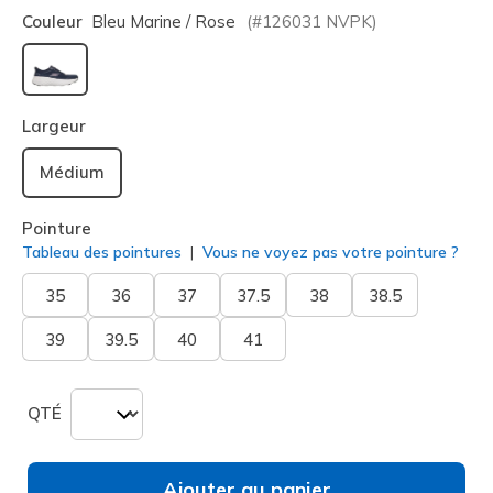
Couleur
Bleu Marine / Rose
(#
126031
NVPK
)
sélectionné
Largeur
Médium
Pointure
Tableau des pointures
Vous ne voyez pas votre pointure ?
35
36
37
37.5
38
38.5
39
39.5
40
41
QTÉ
Ajouter au panier