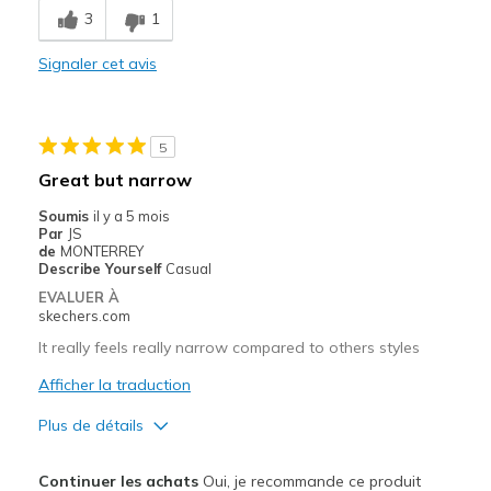
Les meilleures utilisations
3
1
Casual Wear
Signaler cet avis
Width
Feels true to width
Sizing
Feels half size too small
View On Shoes
Shoes are for Wearing
5
Great but narrow
Soumis
il y a 5 mois
Par
JS
de
MONTERREY
Describe Yourself
Casual
EVALUER À
skechers.com
It really feels really narrow compared to others styles
Afficher la traduction
Plus de détails
Le pour
Continuer les achats
Oui, je recommande ce produit