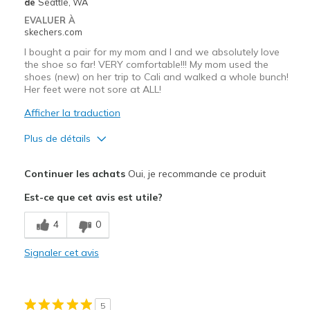
de
Seattle, WA
EVALUER À
skechers.com
I bought a pair for my mom and I and we absolutely love
the shoe so far! VERY comfortable!!! My mom used the
shoes (new) on her trip to Cali and walked a whole bunch!
Her feet were not sore at ALL!
Afficher la traduction
Plus de détails
Le pour
Continuer les achats
Oui, je recommande ce produit
Attractive Design
Est-ce que cet avis est utile?
Comfortable
4
0
Les meilleures utilisations
Signaler cet avis
Casual Wear
Travel
5