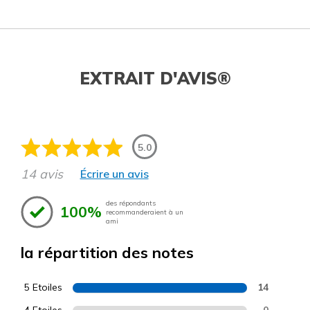
EXTRAIT D'AVIS®
5.0
14 avis
Écrire un avis
des répondants
100%
recommanderaient à un
ami
la répartition des notes
5 Etoiles
14
4 Etoiles
0