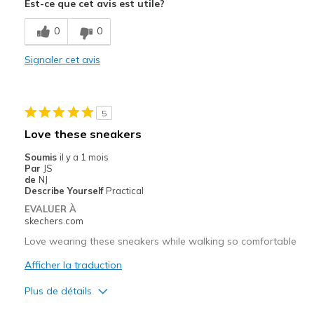
Est-ce que cet avis est utile?
Breathe Well
0
0
Comfortable
Signaler cet avis
Durable
Stylish
5
Les meilleures utilisations
Love these sneakers
Casual Wear
Soumis
il y a 1 mois
Par
JS
Width
Feels true to width
de
NJ
Describe Yourself
Practical
Sizing
Feels true to size
EVALUER À
View On Shoes
Shoes are for Wearing
skechers.com
Love wearing these sneakers while walking so comfortable
Afficher la traduction
Plus de détails