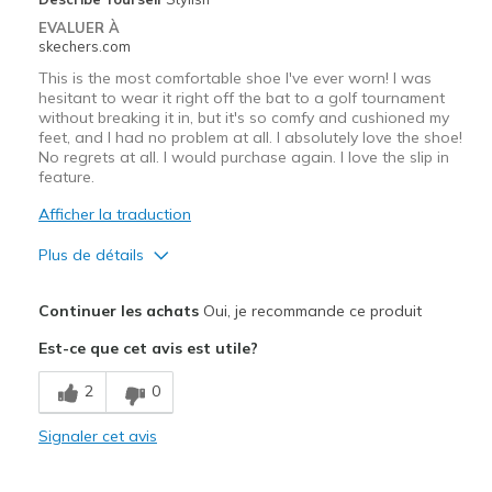
EVALUER À
skechers.com
This is the most comfortable shoe I've ever worn! I was
hesitant to wear it right off the bat to a golf tournament
without breaking it in, but it's so comfy and cushioned my
feet, and I had no problem at all. I absolutely love the shoe!
No regrets at all. I would purchase again. I love the slip in
feature.
Afficher la traduction
Plus de détails
Le pour
Continuer les achats
Oui, je recommande ce produit
Attractive Design
Est-ce que cet avis est utile?
Comfortable
2
0
Durable
Signaler cet avis
Stylish