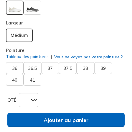
sélectionné
Largeur
Médium
Pointure
Tableau des pointures
Vous ne voyez pas votre pointure ?
36
36.5
37
37.5
38
39
40
41
QTÉ
Ajouter au panier