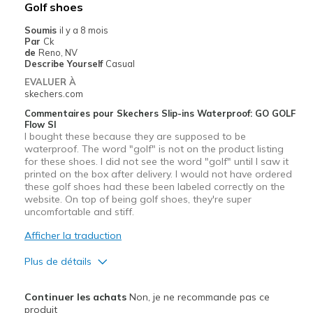
Golf shoes
Soumis
il y a 8 mois
Par
Ck
de
Reno, NV
Describe Yourself
Casual
EVALUER À
skechers.com
Commentaires pour Skechers Slip-ins Waterproof: GO GOLF
Flow SI
I bought these because they are supposed to be
waterproof. The word "golf" is not on the product listing
for these shoes. I did not see the word "golf" until I saw it
printed on the box after delivery. I would not have ordered
these golf shoes had these been labeled correctly on the
website. On top of being golf shoes, they're super
uncomfortable and stiff.
Afficher la traduction
Plus de détails
Le contre
Continuer les achats
Non, je ne recommande pas ce
Need Break In
produit