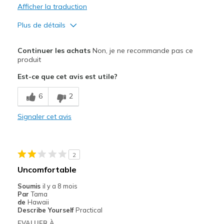
Afficher la traduction
Plus de détails
Le pour
Continuer les achats
Non, je ne recommande pas ce
Durable
produit
Est-ce que cet avis est utile?
Le contre
Need Break In
6
2
Poor Cushioning
Signaler cet avis
Width
Feels too narrow
Sizing
Feels half size too small
2
View On Shoes
Shoes are for Wearing
Uncomfortable
Soumis
il y a 8 mois
Par
Tama
de
Hawaii
Describe Yourself
Practical
EVALUER À