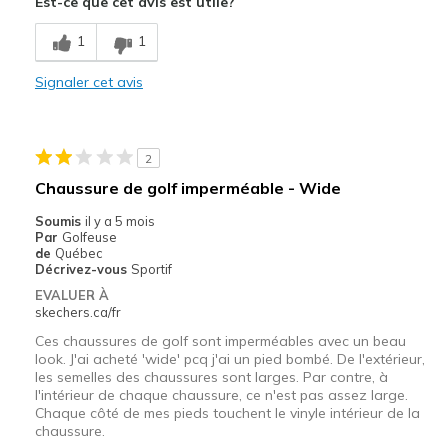
Est-ce que cet avis est utile?
Comfortable
1
1
Width
Feels true to width
Signaler cet avis
Sizing
Feels half size too small
View On Shoes
Shoes are for Wearing
2
Chaussure de golf imperméable - Wide
Soumis
il y a 5 mois
Par
Golfeuse
de
Québec
Décrivez-vous
Sportif
EVALUER À
skechers.ca/fr
Ces chaussures de golf sont imperméables avec un beau
look. J'ai acheté 'wide' pcq j'ai un pied bombé. De l'extérieur,
les semelles des chaussures sont larges. Par contre, à
l'intérieur de chaque chaussure, ce n'est pas assez large.
Chaque côté de mes pieds touchent le vinyle intérieur de la
chaussure.