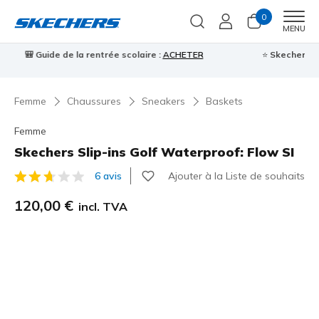
0
Men
MENU
⭐
Skechers VIP :
retours sous 45 jours pour les membres
S'inscrire
⭐

Femme
Chaussures
Sneakers
Baskets
Femme
Skechers Slip-ins Golf Waterproof: Flow SI
Ajouter à la Liste de souhaits
6 avis
Évaluation client 5 sur 5
120,00 €
incl. TVA