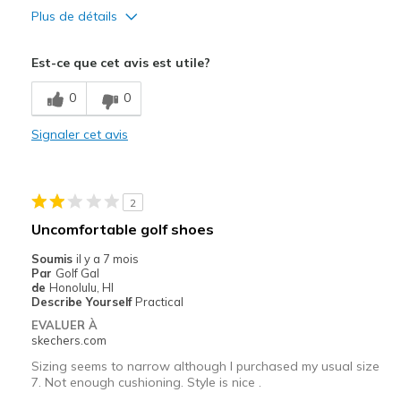
Plus de détails
Le pour
Est-ce que cet avis est utile?
Correspond bien à la photo
0
0
Design séduisant
Signaler cet avis
Le contre
Inconfortable
2
Les meilleures utilisations
Uncomfortable golf shoes
Pour faire du sport
Soumis
il y a 7 mois
Par
Golf Gal
Taille
Bonne taille
de
Honolulu, HI
Largeur
Trop étroites
Describe Yourself
Practical
EVALUER À
skechers.com
Sizing seems to narrow although I purchased my usual size
7. Not enough cushioning. Style is nice .