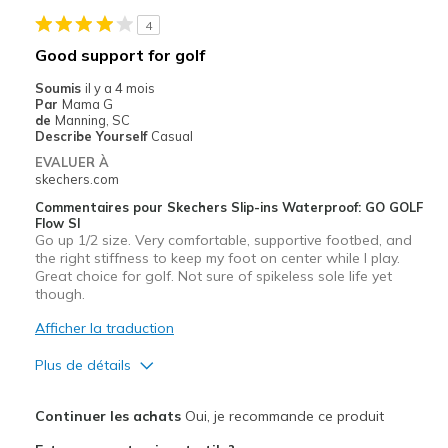
Les meilleures utilisations
4
Casual Wear
Good support for golf
Width
Feels true to width
Soumis
il y a 4 mois
Par
Mama G
Sizing
Feels true to size
de
Manning, SC
View On Shoes
I'm Into Shoes
Describe Yourself
Casual
EVALUER À
skechers.com
Commentaires pour Skechers Slip-ins Waterproof: GO GOLF
Flow SI
Go up 1/2 size. Very comfortable, supportive footbed, and
the right stiffness to keep my foot on center while I play.
Great choice for golf. Not sure of spikeless sole life yet
though.
Afficher la traduction
Plus de détails
Le pour
Continuer les achats
Oui, je recommande ce produit
Attractive Design