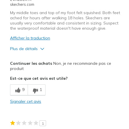
skechers.com
My middle toes and top of my foot felt squished. Both feet
ached for hours after walking 18 holes. Skechers are
usually very comfortable and consistent in sizing. Suspect
the waterproof material doesn't have enough give.
Afficher la traduction
Plus de détails
Le contre
Continuer les achats
Non, je ne recommande pas ce
Poor Cushioning
produit
Est-ce que cet avis est utile?
Width
Feels too narrow
Sizing
Feels half size too small
9
1
View On Shoes
Shoes are for Wearing
Signaler cet avis
1