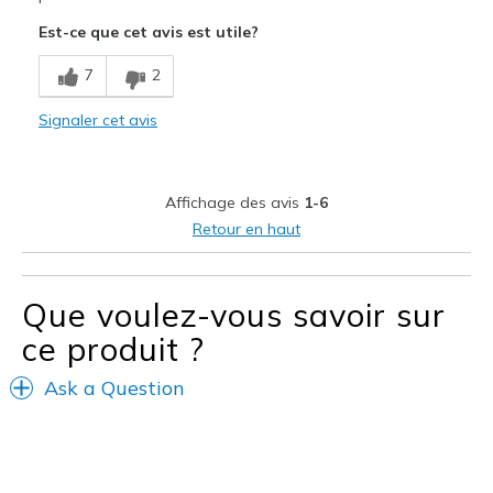
Est-ce que cet avis est utile?
Poor Cushioning
7
2
Les meilleures utilisations
Work
Signaler cet avis
Width
Feels true to width
Sizing
Feels true to size
Affichage des avis
1-6
View On Shoes
Shoes are for Wearing
Retour en haut
Que voulez-vous savoir sur
ce produit ?
Ask a Question