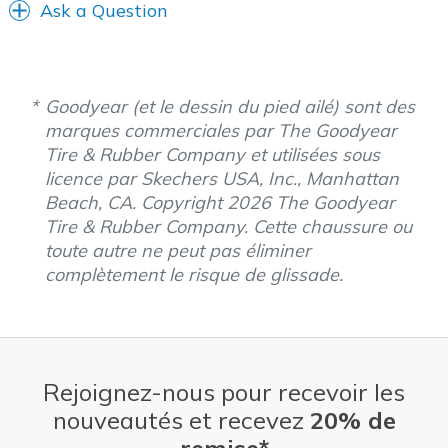
Ask a Question
Sizing
Feels true to size
View On Shoes
I'm Really Into Shoes
Goodyear (et le dessin du pied ailé) sont des
marques commerciales par The Goodyear
Tire & Rubber Company et utilisées sous
licence par Skechers USA, Inc., Manhattan
Beach, CA. Copyright 2026 The Goodyear
Tire & Rubber Company. Cette chaussure ou
toute autre ne peut pas éliminer
complètement le risque de glissade.
Rejoignez-nous pour recevoir les
nouveautés et recevez
20% de
remise*