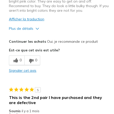
bright pink color. They are easy to get on and off.
Recommend to buy. They do look a little bulky though. If you
aren't into bright colors they are not for you.
Afficher la traduction
Plus de détails
Le pour
Continuer les achats
Oui, je recommande ce produit
Comfortable
Est-ce que cet avis est utile?
Stylish
0
0
Les meilleures utilisations
Signaler cet avis
Casual Wear
Travel
5
Width
Feels true to width
This is the 2nd pair I have purchased and they
Sizing
Feels true to size
are defective
View On Shoes
I'm Really Into Shoes
Soumis
il y a 1 mois