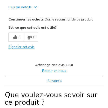
Plus de détails
Le pour
Continuer les achats
Oui, je recommande ce produit
Attractive Design
Est-ce que cet avis est utile?
Breathe Well
3
0
Comfortable
Signaler cet avis
Durable
Stylish
Affichage des avis
1-10
Les meilleures utilisations
Retour en haut
Casual Wear
Suivant
»
Going Out
Que voulez-vous savoir sur
Travel
ce produit ?
Width
Feels true to width