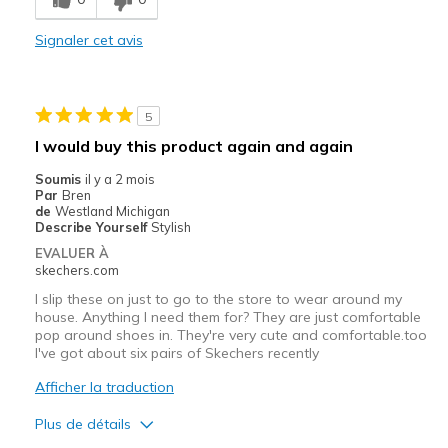
I am on my feet at work
Signaler cet avis
Width
Feels true to width
Sizing
Feels true to size
View On Shoes
I'm Really Into Shoes
5
I would buy this product again and again
Soumis
il y a 2 mois
Par
Bren
de
Westland Michigan
Describe Yourself
Stylish
EVALUER À
skechers.com
I slip these on just to go to the store to wear around my
house. Anything I need them for? They are just comfortable
pop around shoes in. They're very cute and comfortable.too
I've got about six pairs of Skechers recently
Afficher la traduction
Plus de détails