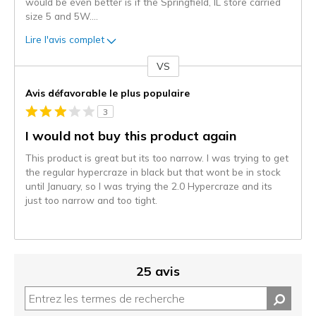
would be even better is if the Springfield, IL store carried
size 5 and 5W.
...
Lire l'avis complet
VS
Coup
de
Avis défavorable le plus populaire
projecteur
3
sur
les
I would not buy this product again
critiques
This product is great but its too narrow. I was trying to get
the regular hypercraze in black but that wont be in stock
until January, so I was trying the 2.0 Hypercraze and its
just too narrow and too tight.
25 avis