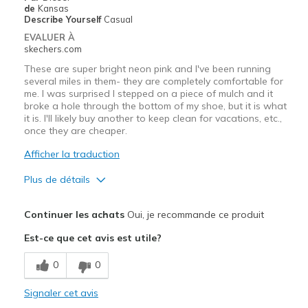
Going Out
de
Kansas
Describe Yourself
Casual
Special Occasions
EVALUER À
skechers.com
Travel
These are super bright neon pink and I've been running
several miles in them- they are completely comfortable for
Width
Feels true to width
me. I was surprised I stepped on a piece of mulch and it
Sizing
Feels true to size
broke a hole through the bottom of my shoe, but it is what
it is. I'll likely buy another to keep clean for vacations, etc.,
View On Shoes
Shoes are for Wearing
once they are cheaper.
Afficher la traduction
Plus de détails
Le pour
Continuer les achats
Oui, je recommande ce produit
Attractive Design
Est-ce que cet avis est utile?
Breathe Well
0
0
Comfortable
Signaler cet avis
Stylish