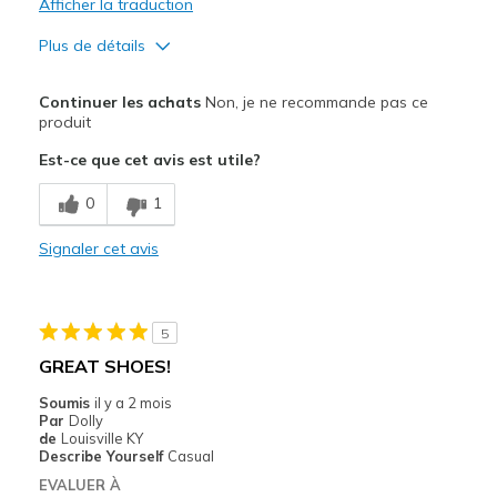
Afficher la traduction
Plus de détails
Le pour
Continuer les achats
Non, je ne recommande pas ce
Attractive Design
produit
Est-ce que cet avis est utile?
Le contre
Poor Cushioning
0
1
Poor Quality
Signaler cet avis
Les meilleures utilisations
Casual Wear
5
GREAT SHOES!
Width
Feels true to width
Sizing
Feels half size too big
Soumis
il y a 2 mois
Par
Dolly
View On Shoes
I'm Really Into Shoes
de
Louisville KY
Describe Yourself
Casual
EVALUER À