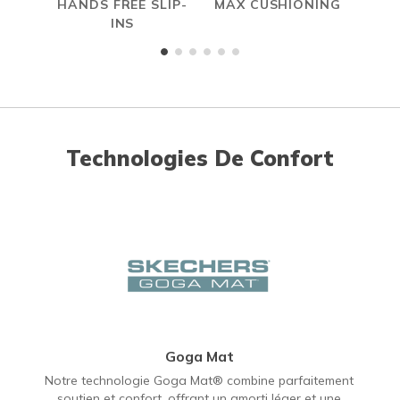
HANDS FREE SLIP-
MAX CUSHIONING
H
INS
Technologies De Confort
Goga Mat
Notre technologie Goga Mat® combine parfaitement
soutien et confort, offrant un amorti léger et une