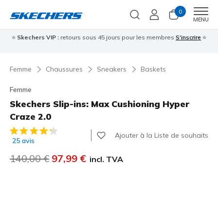
0
Men
MENU
⭐
Skechers VIP :
retours sous 45 jours pour les membres
S'inscrire
⭐

Femme
Chaussures
Sneakers
Baskets
Femme
Skechers Slip-ins: Max Cushioning Hyper
Craze 2.0
Évaluation client 4,6 sur 5
Ajouter à la Liste de souhaits
25 avis
Prix réduit de
140,00 €
à
97,99 €
incl. TVA