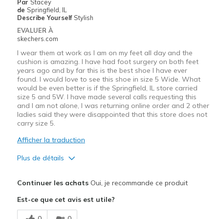
Par
Stacey
de
Springfield, IL
Describe Yourself
Stylish
EVALUER À
skechers.com
I wear them at work as I am on my feet all day and the
cushion is amazing. I have had foot surgery on both feet
years ago and by far this is the best shoe I have ever
found. I would love to see this shoe in size 5 Wide. What
would be even better is if the Springfield, IL store carried
size 5 and 5W. I have made several calls requesting this
and I am not alone, I was returning online order and 2 other
ladies said they were disappointed that this store does not
carry size 5.
Afficher la traduction
Plus de détails
Le contre
Continuer les achats
Oui, je recommande ce produit
would like to see this shoe in size 5 Wide
Est-ce que cet avis est utile?
Les meilleures utilisations
0
0