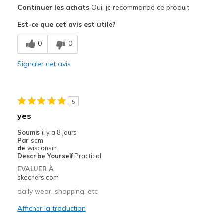
Le pour
Continuer les achats
Oui, je recommande ce produit
Comfortable
Est-ce que cet avis est utile?
Les meilleures utilisations
0
0
Great for nurses
Signaler cet avis
Width
Feels true to width
Sizing
Feels true to size
View On Shoes
I'm Really Into Shoes
5
yes
Soumis
il y a 8 jours
Par
sam
de
wisconsin
Describe Yourself
Practical
EVALUER À
skechers.com
daily wear, shopping, etc
Afficher la traduction