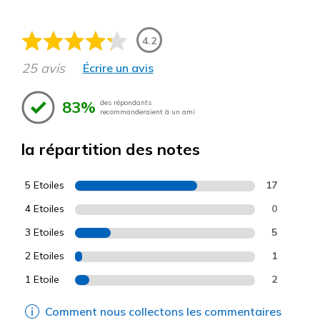
4.2
25 avis
Écrire un avis
83%
des répondants
recommanderaient à un ami
la répartition des notes
5 Etoiles
17
4 Etoiles
0
3 Etoiles
5
2 Etoiles
1
1 Etoile
2
Comment nous collectons les commentaires