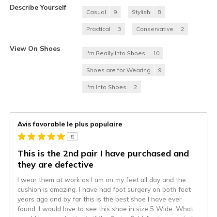
Describe Yourself
Casual
9
Stylish
8
Practical
3
Conservative
2
View On Shoes
I'm Really Into Shoes
10
Shoes are for Wearing
9
I'm Into Shoes
2
Avis favorable le plus populaire
5
This is the 2nd pair I have purchased and
they are defective
I wear them at work as I am on my feet all day and the
cushion is amazing. I have had foot surgery on both feet
years ago and by far this is the best shoe I have ever
found. I would love to see this shoe in size 5 Wide. What