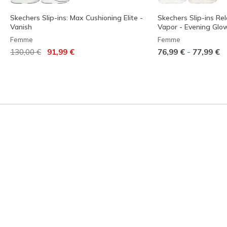
Skechers Slip-ins: Max Cushioning Elite -
Skechers Slip-ins Rel
Vanish
Vapor - Evening Glo
Femme
Femme
Prix réduit de
à
-
130,00 €
91,99 €
76,99 €
77,99 €