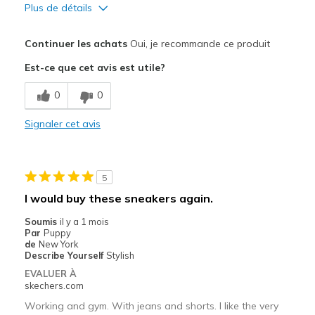
Plus de détails
Le pour
Continuer les achats
Oui, je recommande ce produit
Breathe Well
Est-ce que cet avis est utile?
Comfortable
0
0
Durable
Signaler cet avis
Les meilleures utilisations
Casual Wear
5
Going Out
I would buy these sneakers again.
Travel
Soumis
il y a 1 mois
Par
Puppy
Width
Feels true to width
de
New York
Describe Yourself
Stylish
Sizing
Feels true to size
EVALUER À
View On Shoes
Shoes are for Wearing
skechers.com
Working and gym. With jeans and shorts. I like the very