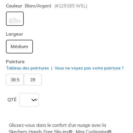
Couleur
Blanc/argent
(#
129185
WSL
)
sélectionné
Largeur
Médium
Pointure
Tableau des pointures
Vous ne voyez pas votre pointure ?
38.5
39
QTÉ
Glissez-vous dans le confort d’un nuage avec la
Skechers Hands Free Slip-ins® : Max Cushioning®