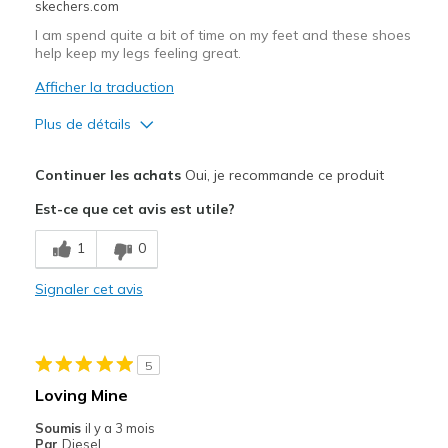
skechers.com
I am spend quite a bit of time on my feet and these shoes
help keep my legs feeling great.
Afficher la traduction
Plus de détails
Le pour
Continuer les achats
Oui, je recommande ce produit
Attractive Design
Est-ce que cet avis est utile?
Breathe Well
1
0
Comfortable
Signaler cet avis
Durable
Stylish
5
Les meilleures utilisations
Loving Mine
Casual Wear
Soumis
il y a 3 mois
Par
Diesel