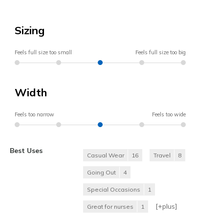
Sizing
Feels full size too small
Feels full size too big
Width
Feels too narrow
Feels too wide
Best Uses
Casual Wear
16
Travel
8
Going Out
4
Special Occasions
1
[+
plus
]
Great for nurses
1