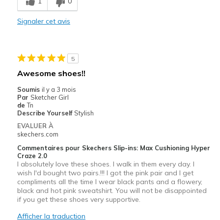
1
0
Signaler cet avis
5
Awesome shoes!!
Soumis
il y a 3 mois
Par
Sketcher Girl
de
Tn
Describe Yourself
Stylish
EVALUER À
skechers.com
Commentaires pour Skechers Slip-ins: Max Cushioning Hyper
Craze 2.0
I absolutely love these shoes. I walk in them every day. I
wish I'd bought two pairs.!!! I got the pink pair and I get
compliments all the time I wear black pants and a flowery,
black and hot pink sweatshirt. You will not be disappointed
if you get these shoes very supportive.
Afficher la traduction