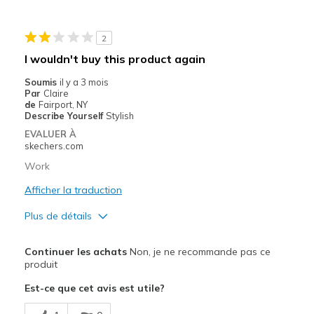
Le contre
2
Got Hole in Bottom Quickly
I wouldn't buy this product again
Les meilleures utilisations
Soumis
il y a 3 mois
Par
Claire
Casual Wear
de
Fairport, NY
Describe Yourself
Stylish
Running
EVALUER À
skechers.com
Travel
Work
Width
Feels true to width
Afficher la traduction
Sizing
Feels true to size
Plus de détails
View On Shoes
Shoes are for Wearing
Width
Feels too narrow
Continuer les achats
Non, je ne recommande pas ce
Sizing
Feels half size too big
produit
Est-ce que cet avis est utile?