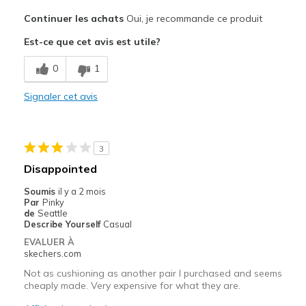
Le pour
Continuer les achats
Oui, je recommande ce produit
Attractive Design
Est-ce que cet avis est utile?
Breathe Well
0
1
Comfortable
Signaler cet avis
Durable
Stylish
3
Les meilleures utilisations
Disappointed
Casual Wear
Soumis
il y a 2 mois
Par
Pinky
Going Out
de
Seattle
Describe Yourself
Casual
Travel
EVALUER À
skechers.com
Width
Feels true to width
Not as cushioning as another pair I purchased and seems
Sizing
Feels true to size
cheaply made. Very expensive for what they are.
View On Shoes
I'm Into Shoes