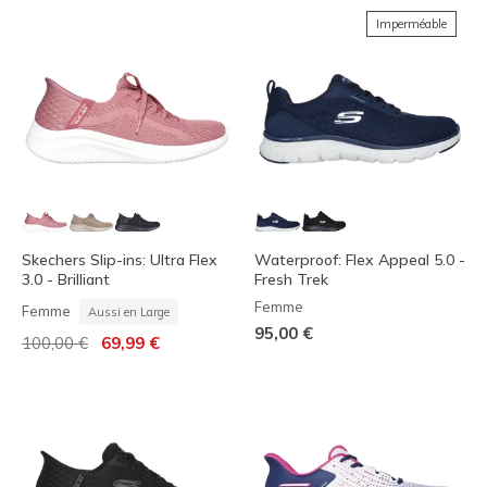
Imperméable
Skechers Slip-ins: Ultra Flex
Waterproof: Flex Appeal 5.0 -
3.0 - Brilliant
Fresh Trek
Femme
Femme
Aussi en Large
95,00 €
Prix réduit de
à
100,00 €
69,99 €