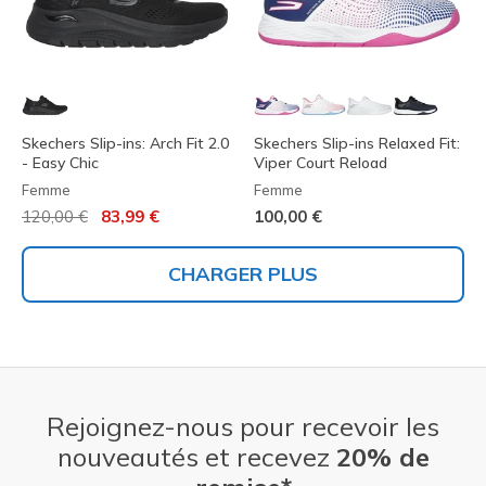
Skechers Slip-ins: Arch Fit 2.0
Skechers Slip-ins Relaxed Fit:
- Easy Chic
Viper Court Reload
Femme
Femme
Prix réduit de
à
120,00 €
83,99 €
100,00 €
CHARGER PLUS
Rejoignez-nous pour recevoir les
nouveautés et recevez
20% de