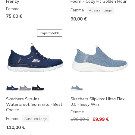
Frenzy
Foam - Cozy Fit Golden Hour
Femme
Femme
Aussi en Large
75,00 €
90,00 €
Imperméable
Skechers Slip-ins
Skechers Slip-ins: Ultra Flex
Waterproof: Summits - Best
3.0 - Easy Win
Choice
Femme
Prix réduit de
à
Femme
100,00 €
69,99 €
Aussi en Large
110,00 €