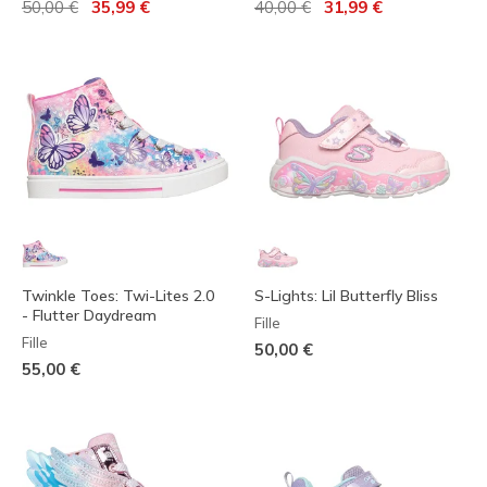
Prix réduit de
à
Prix réduit de
à
50,00 €
35,99 €
40,00 €
31,99 €
Twinkle Toes: Twi-Lites 2.0
S-Lights: Lil Butterfly Bliss
- Flutter Daydream
Fille
Fille
50,00 €
55,00 €