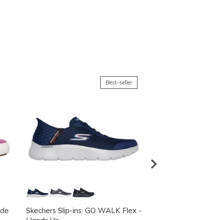
Best-seller
ade
Skechers Slip-ins: GO WALK Flex -
Skechers Slip-ins