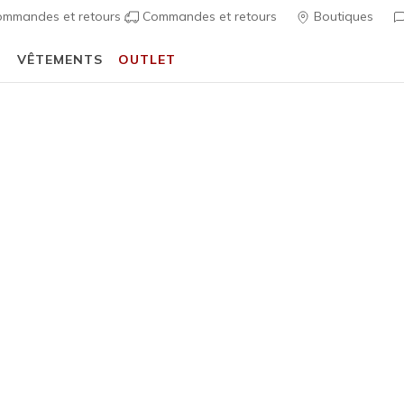
mmandes et retours
Commandes et retours
Boutiques
T
VÊTEMENTS
OUTLET
⭐
Skechers VIP :
retours sous 45 jours pour les membres
S'inscrire
⭐
s'inspirant de vous. Des tongs élégantes aux sandales sportives, 
à merveille votre garde-robe.
slip ins homme
bobs
bottes
bottines femme