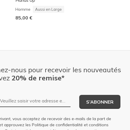
Hands Up
Glide-Step 2.0 Sand
Femme
Homme
Aussi en Large
61,99 €
-
90,00 €
85,00 €
nez-nous pour recevoir les nouveautés
evez
20% de remise*
Adresse e-mail
S’ABONNER
rivant, vous acceptez de recevoir des e-mails de la part de
et approuvez les
Politique de confidentialité
et
conditions