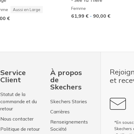
nge
- See Ya There
Femme
mme
Aussi en Large
61,99 €
-
90,00 €
00 €
Rejoig
Service
À propos
Client
de
et rec
Skechers
Statut de la
commande et du
Skechers Stories
retour
Carrières
Nous contacter
Renseignements
*En sousc
Politique de retour
Société
Skechers 