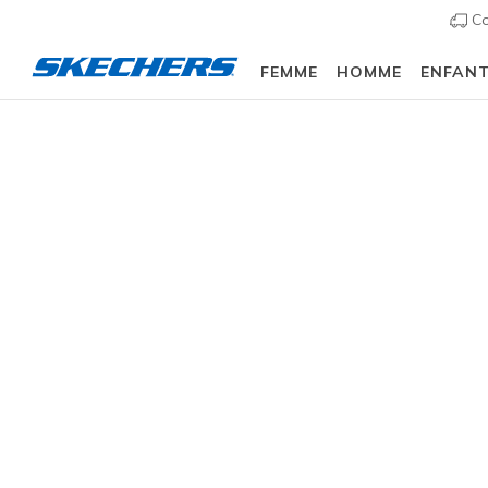
Co
FEMME
HOMME
ENFAN
Skechers Cali
Découvrez notre collection Cali, conçue en 
silhouettes chics et modernes complèteront 
Recherches populaires
slip ins
uno
slip ins femme