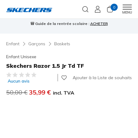
0
Men
MENU
🎒 Guide de la rentrée scolaire :
ACHETER
⭐
Enfant
Garçons
Baskets
Enfant Unisexe
Skechers Razor 1.5 Jr Td TF
Évaluation client 5 sur 5
Ajouter à la Liste de souhaits
Aucun avis
Prix réduit de
50,00 €
à
35,99 €
incl. TVA