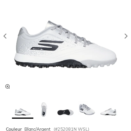
Couleur
Blanc/argent
(#
252081N
WSL
)