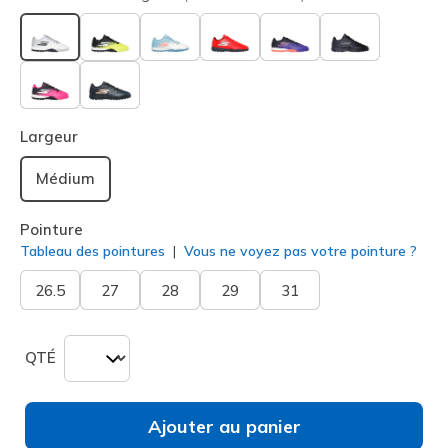
sélectionné
Largeur
Médium
Pointure
Tableau des pointures
Vous ne voyez pas votre pointure ?
26.5
27
28
29
31
QTÉ
Ajouter au panier